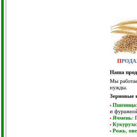
П
РОД
Наша прод
Мы работае
нужды.
Зерновые 
Пшеница
•
и фуражно
Ячмень
:
•
Кукуруза
•
Рожь
,
ове
•