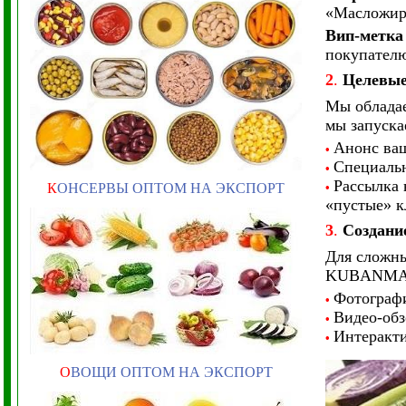
«Масложиро
Вип-метка
покупателю
2
.
Целевые
Мы обладае
мы запуска
Анонс ваш
•
Специальн
•
Рассылка 
К
ОНСЕРВЫ ОПТОМ НА ЭКСПОРТ
•
«пустые» к
3
.
Создани
Для сложны
KUBANMAKL
Фотографи
•
Видео-обз
•
Интеракти
•
О
ВОЩИ ОПТОМ НА ЭКСПОРТ