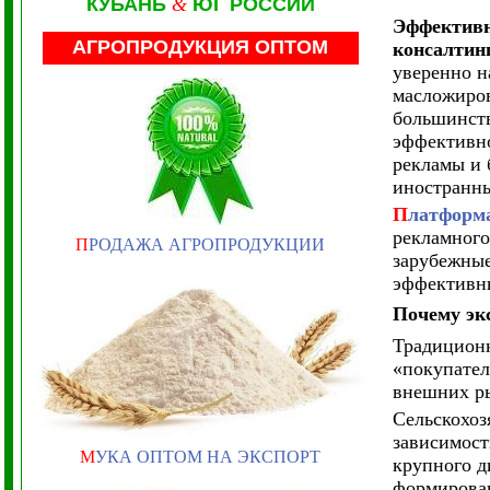
КУБАНЬ
&
ЮГ РОССИИ
Эффективн
АГРОПРОДУКЦИЯ ОПТОМ
консалти
уверенно н
масложиров
большинств
эффективно
рекламы и 
иностранн
П
латфор
рекламного
П
РОДАЖА АГРОПРОДУКЦИИ
зарубежные
эффективны
Почему эк
Традиционн
«покупател
внешних ры
Сельскохоз
зависимост
М
УКА ОПТОМ НА ЭКСПОРТ
крупного д
формирован