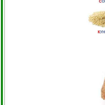
С
О
К
У