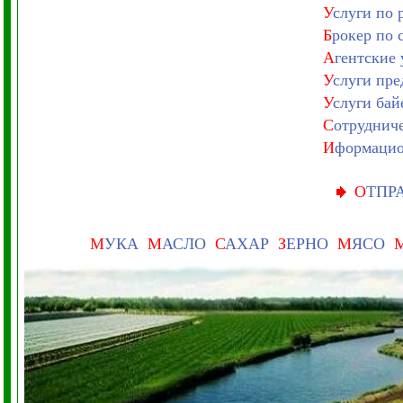
У
слуги по
Б
рокер по 
А
гентские 
У
слуги пре
У
слуги ба
С
отрудниче
И
формацио
О
ТПР
М
УКА
М
АСЛО
С
АХАР
З
ЕРНО
М
ЯСО