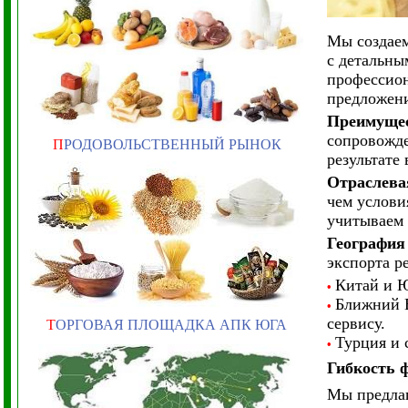
Мы создаем
с детальны
профессион
предложен
Преимущес
сопровожде
П
РОДОВОЛЬСТВЕННЫЙ РЫНОК
результате
Отраслева
чем услови
учитываем 
География
экспорта р
Китай и 
•
Ближний 
•
сервису.
Т
ОРГОВАЯ ПЛОЩАДКА АПК ЮГА
Турция и 
•
Гибкость 
Мы предлаг