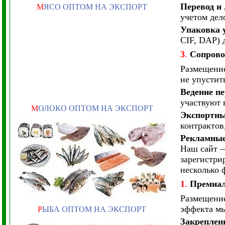
Перевод и
М
ЯСО ОПТОМ НА ЭКСПОРТ
учетом дел
Упаковка 
CIF, DAP) 
3
.
Сопрово
Размещение
не упустит
Ведение п
участвуют 
М
ОЛОКО ОПТОМ НА ЭКСПОРТ
Экспортны
контрактов
Рекламны
Наш сайт —
зарегистри
несколько 
1
.
Премиал
Размещение
эффекта мы
Р
ЫБА ОПТОМ НА ЭКСПОРТ
Закреплен