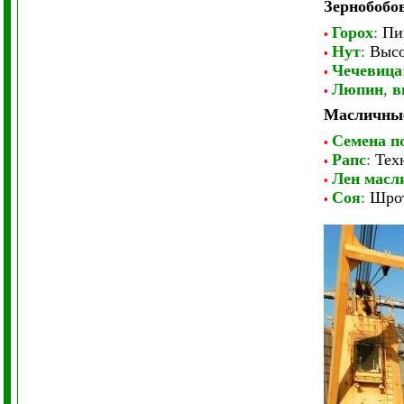
Зернобобо
Горох
:
Пи
•
Нут
:
Высо
•
Чечевица
•
Люпин
,
в
•
Масличны
Семена п
•
Рапс
:
Техн
•
Лен масл
•
Соя
:
Шрот
•