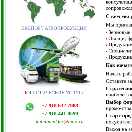
консультац
сопровожде
С кем мы 
Мы приглаш
Э
КСПОРТ АГРОПРОДУКЦИИ
Зерновые 
•
Овощи, фр
•
Продукция
•
Специализ
•
Продукция
•
Как начат
Начать раб
Оставьте з
Стратегич
Л
ОГИСТИЧЕСКИЕ УСЛУГИ
наиболее п
Выбор фор
+7 918 632 7988
промо-стра
+7 918 441 8599
Старт про
kubanmakler
mail.ru
покупателе
@
Выход на з