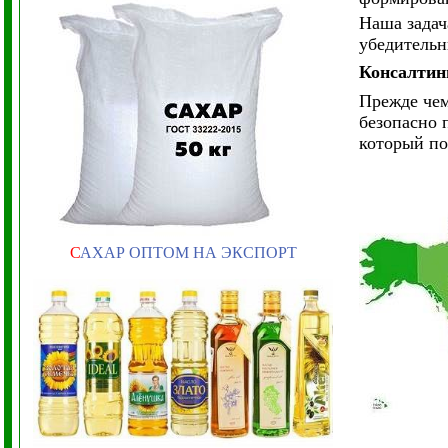
Наша задач
убедительн
Консалти
Прежде чем
безопасно 
который по
С
АХАР ОПТОМ НА ЭКСПОРТ