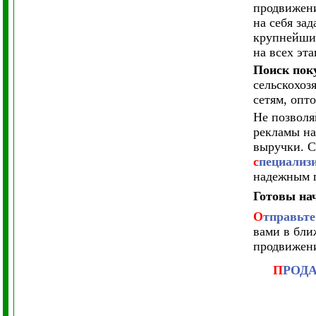
продвижен
на себя за
крупнейших
на всех эт
Поиск пок
сельскохоз
сетям, опт
Не позволя
рекламы на
выручки. С
с
пециали
надежным 
Готовы на
О
тправьте
вами в бли
продвижен
П
РОД