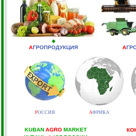
А
ГРОПРОДУКЦИЯ
А
ГР
Р
ОССИЯ
А
ФРИКА
KUBAN
AGRO
MARKET
КО