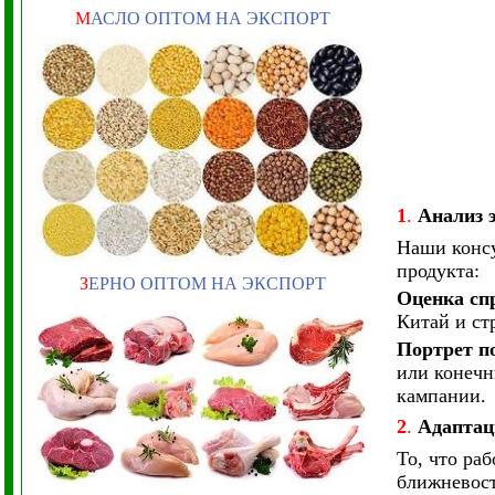
М
АСЛО ОПТОМ НА ЭКСПОРТ
1
.
Анализ 
Наши консу
продукта:
З
ЕРНО ОПТОМ НА ЭКСПОРТ
Оценка сп
Китай и ст
Портрет п
или конечн
кампании.
2
.
Адаптац
То, что ра
ближневост