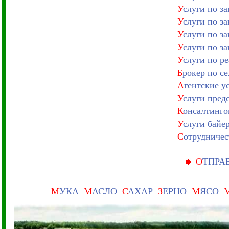
У
слуги по з
У
слуги по з
У
слуги по з
У
слуги по з
У
слуги по р
Б
рокер по с
А
гентские у
У
слуги пред
К
онсалтинго
У
слуги байе
С
отрудничес
О
ТПРА
М
УКА
М
АСЛО
С
АХАР
З
ЕРНО
М
ЯСО