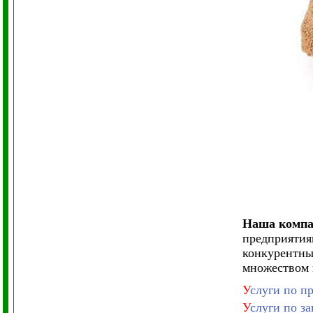
Наша компан
предприятия
конкурентны
множеством 
У
слуги по п
У
слуги по з