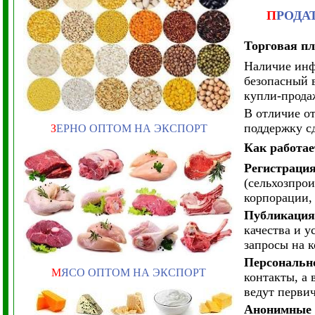
П
РОДА
Торговая пл
Наличие инф
безопасный 
купли-прода
В отличие о
поддержку с
З
ЕРНО ОПТОМ НА ЭКСПОРТ
Как работае
Регистраци
(сельхозпро
корпорации,
Публикация
качества и у
запросы на 
Персональн
М
ЯСО ОПТОМ НА ЭКСПОРТ
контакты, а
ведут перви
Анонимные п