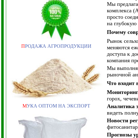
Мы предлага
комплекса (
просто соед
на глубокую
Почему сов
Рынок сельх
П
РОДАЖА АГРОПРОДУКЦИИ
меняются еж
доступа к д
компания пр
Мы выполняе
рыночной ан
Что входит
Мониторинг
горох, чечев
М
УКА ОПТОМ НА ЭКСПОРТ
Аналитика 
видеть полн
Новости ре
фитосанитар
Прогнозы у