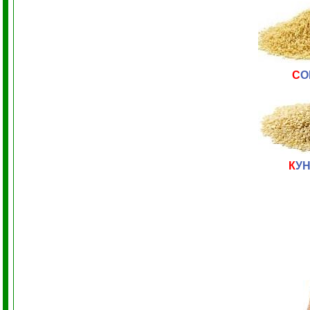
С
О
К
У