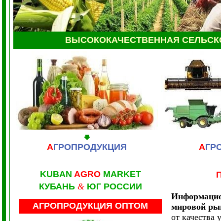
ВЫСОКОКАЧЕСТВЕННАЯ СЕЛЬС
А
ГРОПРОДУКЦИЯ
А
ГР
KUBAN
AGRO
MARKET
КУБАНЬ
&
ЮГ РОССИИ
Информацион
АГРОПРОДУКЦИЯ ОПТОМ
мировой ры
от качества 