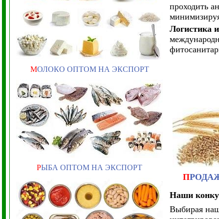
проходить а
минимизируя
Логистика и
международн
фитосанитар
М
ОЛОКО ОПТОМ НА ЭКСПОРТ
Р
ЫБА ОПТОМ НА ЭКСПОРТ
П
РОДА
Наши конку
Выбирая наш