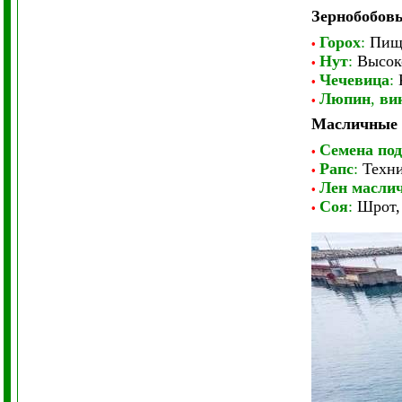
Зернобобов
Горох
:
Пище
•
Нут
:
Высоко
•
Чечевица
:
К
•
Люпин
,
ви
•
Масличные 
Семена по
•
Рапс
:
Техни
•
Лен масли
•
Соя
:
Шрот, 
•