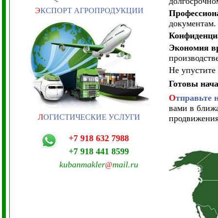
долгосрочно
Э
КСПОРТ АГРОПРОДУКЦИИ
Профессион
документам.
Конфиденциа
Экономия вр
производстве
Не упустите
Готовы нача
О
тправьте 
вами в ближ
Л
ОГИСТИЧЕСКИЕ УСЛУГИ
продвижени
+7 918 632 7988
+7 918 441 8599
kubanmakler
mail.ru
@