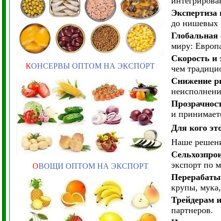
интегрирован
Экспертиза 
до нишевых 
Глобальная 
миру: Европ
Скорость и
К
ОНСЕРВЫ ОПТОМ НА ЭКСПОРТ
чем традицио
Снижение р
неисполнени
Прозрачнос
и принимает
Для кого эт
Наше решени
Сельхозпро
экспорт по 
О
ВОЩИ ОПТОМ НА ЭКСПОРТ
Перерабат
крупы, мука,
Трейдерам и
партнеров.