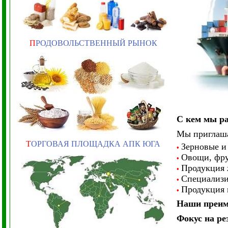
П
РОДОВОЛЬСТВЕННЫЙ РЫНОК
С кем мы р
Мы приглаша
Т
ОРГОВАЯ ПЛОЩАДКА АПК ЮГА
Зерновые и 
•
Овощи, фрук
•
Продукция ж
•
Специализи
•
Продукция г
•
Наши преим
Фокус на ре