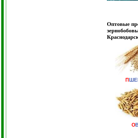
Оптовые п
зернобобов
Краснодарс
П
ШЕ
О