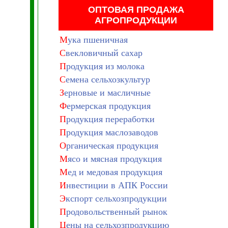
ОПТОВАЯ ПРОДАЖА
АГРОПРОДУКЦИИ
М
ука пшеничная
С
векловичный сахар
П
родукция из молока
С
емена сельхозкультур
З
ерновые и масличные
Ф
ермерская продукция
П
родукция переработки
П
родукция маслозаводов
О
рганическая продукция
М
ясо и мясная продукция
М
ед и медовая продукция
И
нвестиции в АПК России
Э
кспорт сельхозпродукции
П
родовольственный рынок
Ц
ены на сельхозпродукцию