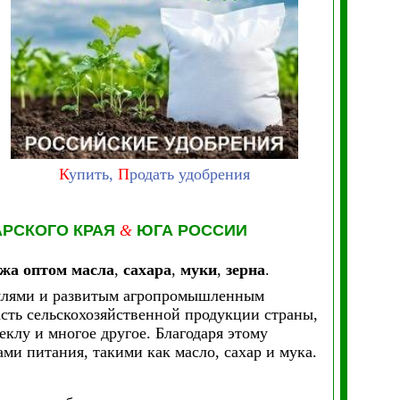
К
упить,
П
родать удобрения
АРСКОГО КРАЯ
&
ЮГА РОССИИ
жа оптом масла
,
сахара
,
муки
,
зерна
.
емлями и развитым агропромышленным
сть сельскохозяйственной продукции страны,
клу и многое другое. Благодаря этому
ми питания, такими как масло, сахар и мука.