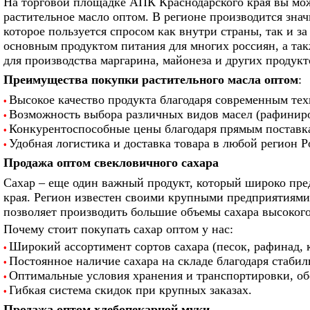
На торговой площадке АПК Краснодарского края вы мо
растительное масло оптом. В регионе производится знач
которое пользуется спросом как внутри страны, так и з
основным продуктом питания для многих россиян, а та
для производства маргарина, майонеза и других продукт
Преимущества покупки растительного масла оптом
:
Высокое качество продукта благодаря современным тех
•
Возможность выбора различных видов масел (рафинир
•
Конкурентоспособные цены благодаря прямым поставка
•
Удобная логистика и доставка товара в любой регион Р
•
Продажа оптом свекловичного сахара
Сахар – еще один важный продукт, который широко пре
края. Регион известен своими крупными предприятиями 
позволяет производить большие объемы сахара высокого
Почему стоит покупать сахар оптом у нас:
Широкий ассортимент сортов сахара (песок, рафинад, 
•
Постоянное наличие сахара на складе благодаря стабил
•
Оптимальные условия хранения и транспортировки, об
•
Гибкая система скидок при крупных заказах.
•
Продажа оптом хлебопекарной муки