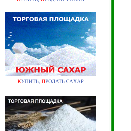
К
УПИТЬ,
П
РОДАТЬ САХАР