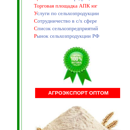
Торговая площадка АПК юг
У
слуги по сельхозпродукции
С
отрудничество в с/х сфере
С
писок сельхозпредприятий
Р
ынок сельхозпродукции РФ
АГРОЭКСПОРТ ОПТОМ