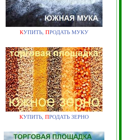
К
УПИТЬ,
П
РОДАТЬ МУКУ
К
УПИТЬ,
П
РОДАТЬ ЗЕРНО