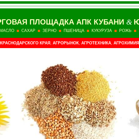
РГОВАЯ ПЛОЩАДКА АПК КУБАНИ
Ю
&
МАСЛО
САХАР
ЗЕРНО
ПШЕНИЦА
КУКУРУЗА
РОЖЬ
КРАСНОДАРСКОГО КРАЯ
,
АГРОРЫНОК
,
АГРОТЕХНИКА
,
АГРОХИМИЯ