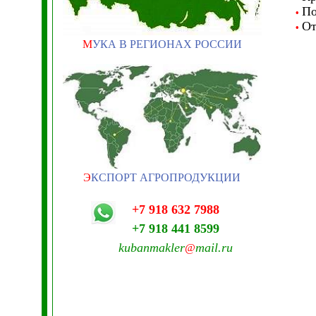
По
•
От
•
М
УКА В РЕГИОНАХ РОССИИ
Э
КСПОРТ АГРОПРОДУКЦИИ
+7 918 632 7988
+7 918 441 8599
kubanmakler
mail.ru
@