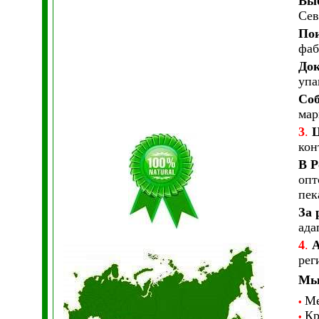
Вы
Сев
Пои
фаб
Док
упа
Соб
мар
3
.
Ц
кон
В Р
опт
пек
За 
ада
4
.
А
рег
Мы 
Ме
•
Кр
•