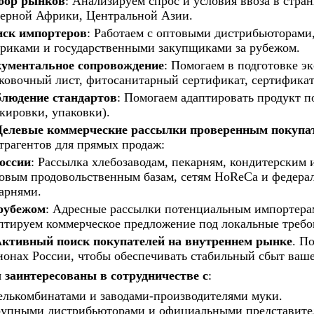
бор рынков
: Анализируем спрос и условия ввоза в стр
ерной Африки, Центральной Азии.
ск импортеров
: Работаем с оптовыми дистрибьюторами
риками и государственными закупщиками за рубежом.
ументальное сопровождение
: Помогаем в подготовке э
ковочный лист, фитосанитарный сертификат, сертифика
людение стандартов
: Помогаем адаптировать продукт п
кировки, упаковки).
елевые коммерческие рассылки проверенным покупа
трагентов для прямых продаж:
оссии
: Рассылка хлебозаводам, пекарням, кондитерским
овым продовольственным базам, сетям HoReCa и федера
арнями.
рубежом
: Адресные рассылки потенциальным импортера
птируем коммерческое предложение под локальные требо
ктивный поиск покупателей на внутреннем рынке
. П
ионах России, чтобы обеспечивать стабильный сбыт ваш
заинтересованы в сотрудничестве с
:
лькомбинатами и заводами-производителями муки.
упными дистрибьюторами и официальными представител