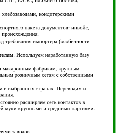
аны СНГ, ЕАЭС, Ближнего Востока,
, хлебозаводами, кондитерскими
кспортного пакета документов: инвойс,
т происхождения.
од требования импортера (особенности
телям
. Используем наработанную базу
 и макаронным фабрикам, крупным
льным розничным сетям с собственными
м в выбранных странах. Переводим и
вания.
остоянно расширяем сеть контактов в
ей муки крупными и средними партиями.
ями заводов.