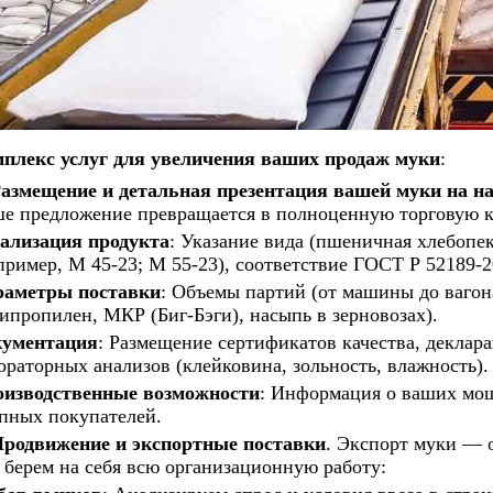
плекс услуг для увеличения ваших продаж муки
:
азмещение и детальная презентация вашей муки на н
е предложение превращается в полноценную торговую кар
ализация продукта
: Указание вида (пшеничная хлебопек
пример, М 45-23; М 55-23), соответствие ГОСТ Р 52189-2
аметры поставки
: Объемы партий (от машины до вагон
ипропилен, МКР (Биг-Бэги), насыпь в зерновозах).
ументация
: Размещение сертификатов качества, деклар
ораторных анализов (клейковина, зольность, влажность).
изводственные возможности
: Информация о ваших мощ
пных покупателей.
родвижение и экспортные поставки
. Экспорт муки — 
берем на себя всю организационную работу: