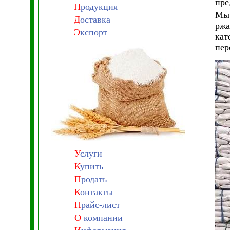
пре
П
родукция
Мы 
Д
оставка
ржа
Э
кспорт
кат
пер
У
слуги
К
упить
П
родать
К
онтакты
П
райс-лист
О
компании