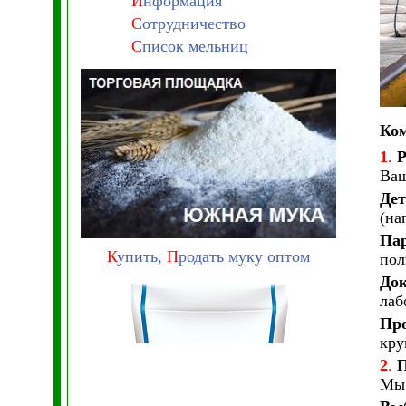
И
нформация
С
отрудничество
С
писок мельниц
Ком
1
.
Р
Ваш
Дет
(на
Пар
К
упить,
П
родать муку оптом
пол
Док
лаб
Про
кру
2
.
П
Мы 