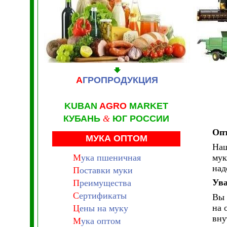
А
ГРОПРОДУКЦИЯ
KUBAN
AGRO
MARKET
КУБАНЬ
&
ЮГ РОССИИ
Опт
МУКА ОПТОМ
Наш
М
ука пшеничная
мук
над
П
оставки муки
Ув
П
реимущества
С
ертификаты
Вы 
на 
Ц
ены на муку
вну
М
ука оптом