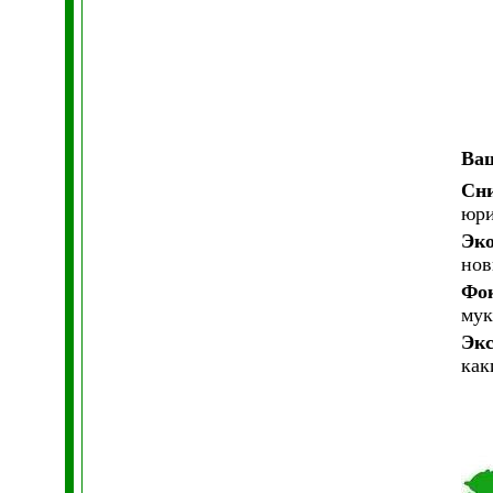
Ваш
Сни
юри
Эко
нов
Фок
мук
Экс
как