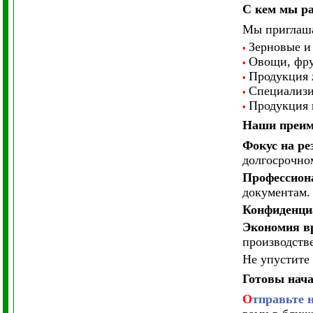
С кем мы р
Мы приглаша
Зерновые и 
•
Овощи, фрук
•
Продукция ж
•
Специализи
•
Продукция г
•
Наши преим
Фокус на ре
долгосрочно
Профессион
документам.
Конфиденциа
Экономия вр
производстве
Не упустите
Готовы нача
О
тправьте 