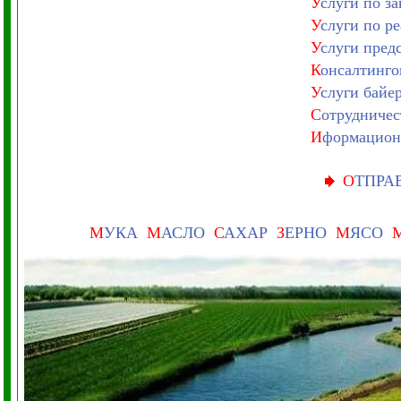
У
слуги по з
У
слуги по р
У
слуги пред
К
онсалтинго
У
слуги байе
С
отрудничес
И
формацион
О
ТПРА
М
УКА
М
АСЛО
С
АХАР
З
ЕРНО
М
ЯСО