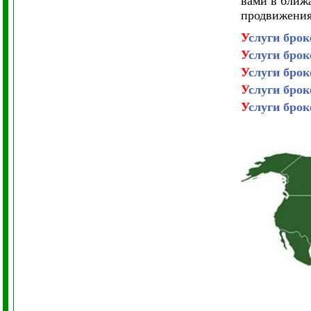
вами в ближ
продвижени
У
слуги брок
У
слуги брок
У
слуги бро
У
слуги брок
У
слуги брок