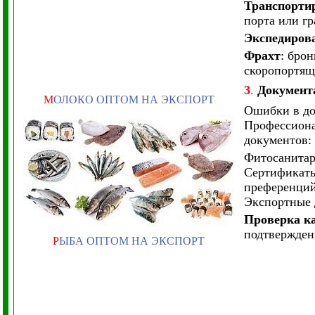
Транспорти
порта или г
Экспедиров
Фрахт
: бро
скоропортящи
3
.
Документ
М
ОЛОКО ОПТОМ НА ЭКСПОРТ
Ошибки в до
Профессиона
документов:
Фитосанитар
Сертификаты
преференций
Экспортные 
Проверка к
подтверждени
Р
ЫБА ОПТОМ НА ЭКСПОРТ