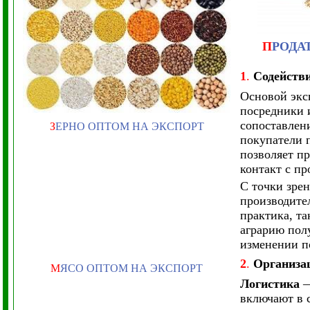
П
РОДА
1
.
Содействи
Основой экс
посредники 
сопоставлен
З
ЕРНО ОПТОМ НА ЭКСПОРТ
покупатели 
позволяет п
контакт с п
С точки зрен
производител
практика, та
аграрию пол
изменении п
2
.
Организац
М
ЯСО ОПТОМ НА ЭКСПОРТ
Логистика
—
включают в с