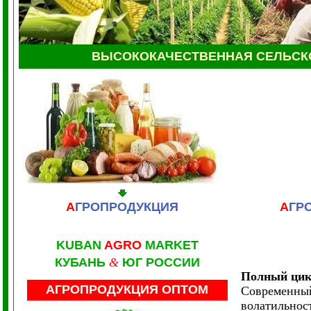
ВЫСОКОКАЧЕСТВЕННАЯ СЕЛЬС
А
ГРОПРОДУКЦИЯ
А
ГР
KUBAN
AGRO
MARKET
КУБАНЬ
&
ЮГ РОССИИ
Полный цик
АГРОПРОДУКЦИЯ ОПТОМ
Современный
волатильнос