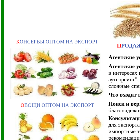
К
ОНСЕРВЫ ОПТОМ НА ЭКСПОРТ
П
РОДА
Агентские у
Агентские у
в интересах 
аутсорсинг",
сложные спе
Что входит 
Поиск и ве
О
ВОЩИ ОПТОМ НА ЭКСПОРТ
благонадежн
Консультаци
для экспорт
импортные т
рекомендаци