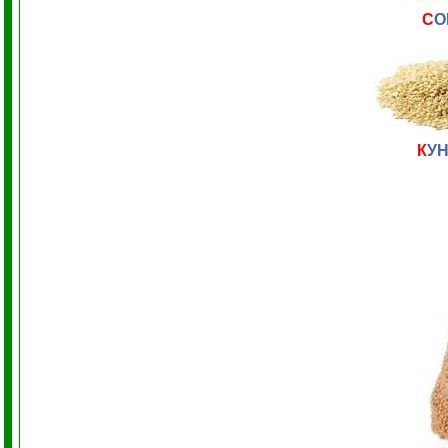
С
О
К
У