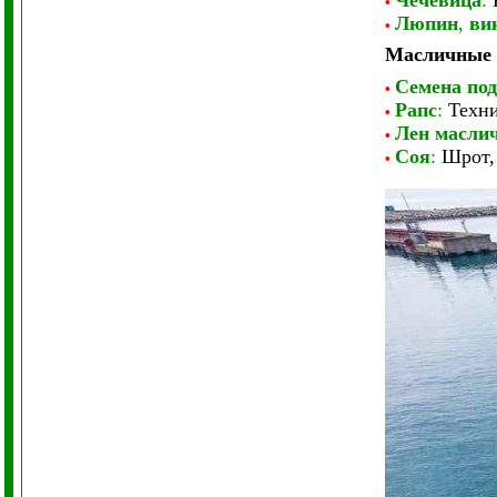
Чечевица
:
К
•
Люпин
,
ви
•
Масличные 
Семена по
•
Рапс
:
Техни
•
Лен масли
•
Соя
:
Шрот, 
•