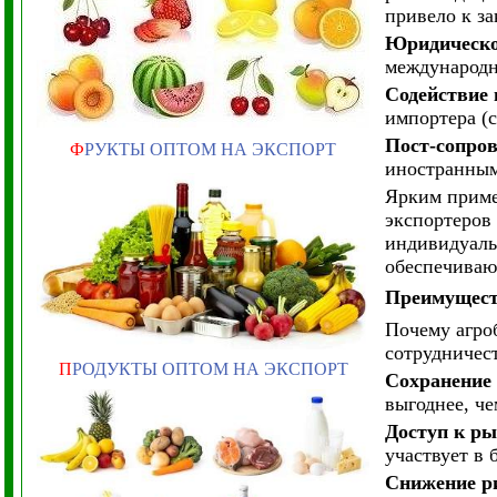
привело к з
Юридическо
международн
Содействие 
импортера (с
Пост-сопро
Ф
РУКТЫ ОПТОМ НА ЭКСПОРТ
иностранным
Ярким приме
экспортеров
индивидуаль
обеспечиваю
Преимуществ
Почему агро
сотрудничес
П
РОДУКТЫ ОПТОМ НА ЭКСПОРТ
Сохранение 
выгоднее, ч
Доступ к р
участвует в 
Снижение р