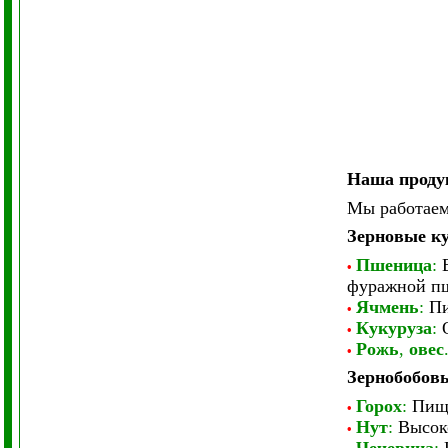
Наша проду
Мы работаем
Зерновые к
Пшеница
:
•
фуражной п
Ячмень
:
Пи
•
Кукуруза
:
•
Рожь
,
овес
•
Зернобобов
Горох
:
Пище
•
Нут
:
Высоко
•