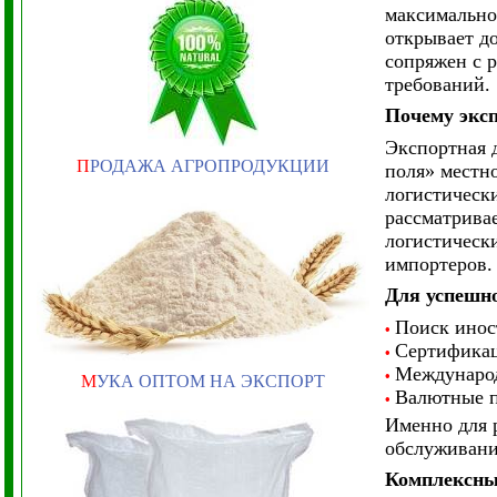
максимально
открывает д
сопряжен с 
требований.
Почему эксп
Экспортная 
П
РОДАЖА АГРОПРОДУКЦИИ
поля» местн
логистическ
рассматривае
логистическ
импортеров.
Для успешно
Поиск инос
•
Сертификац
•
Международ
•
М
УКА ОПТОМ НА ЭКСПОРТ
Валютные п
•
Именно для 
обслуживани
Комплексные