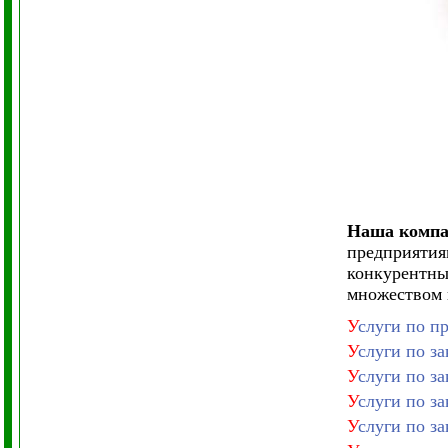
Наша компан
предприятия
конкурентны
множеством 
У
слуги по п
У
слуги по з
У
слуги по з
У
слуги по з
У
слуги по з