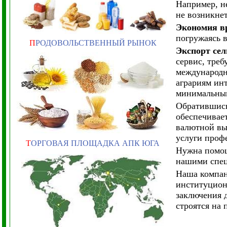
Например, не
не возникнет
Экономия вр
погружаясь 
П
РОДОВОЛЬСТВЕННЫЙ РЫНОК
Экспорт сел
сервис, тре
международн
аграриям ин
минимальны
Обратившись
обеспечивае
валютной вы
услуги проф
Т
ОРГОВАЯ ПЛОЩАДКА АПК ЮГА
Нужна помощ
нашими спец
Наша компан
институцион
заключения 
строятся на