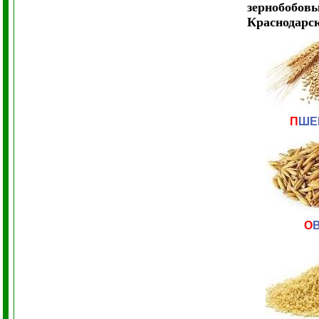
зернобобов
Краснодарс
П
ШЕ
О