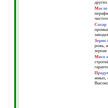
других
М
асло
нерафи
чистот
С
ахар
промыш
завода
З
ерно 
рожь, 
зерная
М
ясо 
строги
гарант
П
роду
жмых, 
Высоко