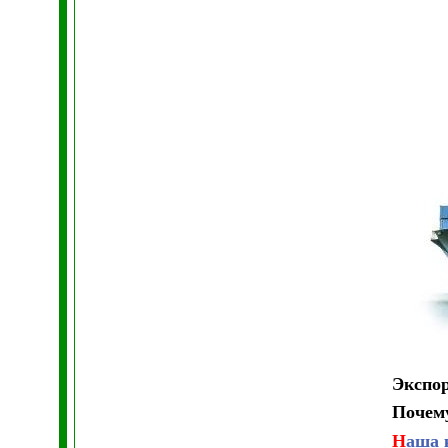
Экспор
Почем
Н
аша 