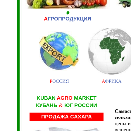
А
ГРОПРОДУКЦИЯ
Р
ОССИЯ
А
ФРИКА
KUBAN
AGRO
MARKET
КУБАНЬ
&
ЮГ РОССИИ
Самост
ПРОДАЖА САХАРА
сельхо
цены и
решени