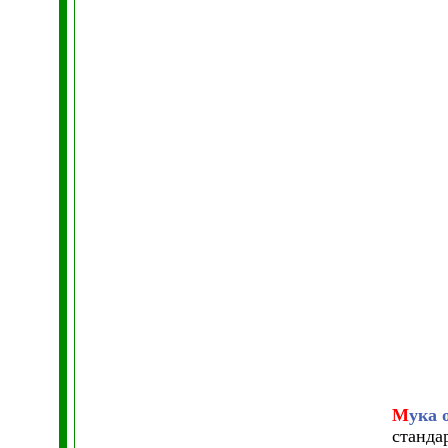
М
ука 
станда