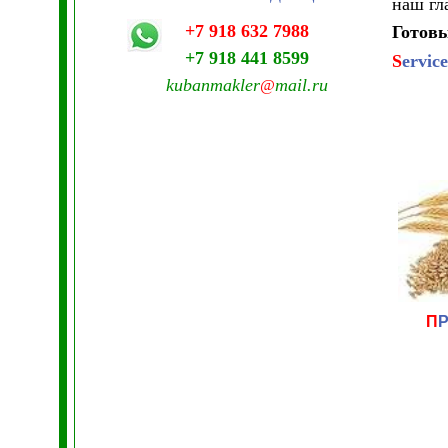
наш гл
+7 918 632 7988
Готовы
+7 918 441 8599
S
ervic
kubanmakler
mail.ru
@
П