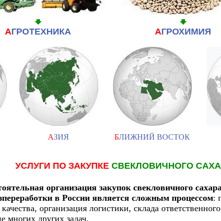
А
ГРОТЕХНИКА
А
ГРОХИМИЯ
А
ЗИЯ
Б
ЛИЖНИЙ ВОСТОК
УСЛУГИ ПО ЗАКУПКЕ
СВЕКЛОВИЧНОГО САХ
оятельная организация закупок свекловичного сахар
зпереработки в России является сложным процессом
:
 качества, организация логистики, склада ответственног
е многих других задач.