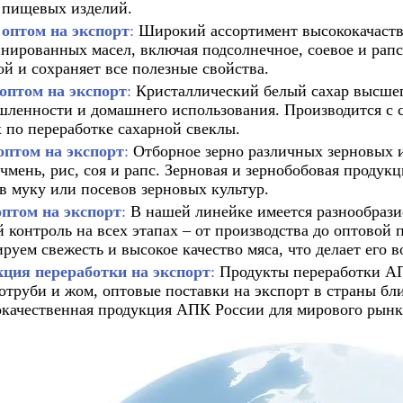
 пищевых изделий.
 оптом на экспорт
:
Широкий ассортимент высококачаств
нированных масел, включая подсолнечное, соевое и рапс
ой и сохраняет все полезные свойства.
 оптом на экспорт
:
Кристаллический белый сахар высшег
ленности и домашнего использования. Производится с с
х по переработке сахарной свеклы.
оптом на экспорт
:
Отборное зерно различных зерновых и
ячмень, рис, соя и рапс. Зерновая и зернобобовая продук
 в муку или посевов зерновых культур.
оптом на экспорт
:
В нашей линейке имеется разнообрази
й контроль на всех этапах – от производства до оптовой
ируем свежесть и высокое качество мяса, что делает его 
кция переработки на экспорт
:
Продукты переработки АПК
отруби и жом, оптовые поставки на экспорт в страны бли
качественная продукция АПК России для мирового рынк