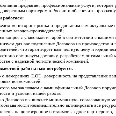
омпания предлагает профессиональные услуги, которые
доверенным партнером в России и обеспечить прозрачн
ы работаем
:
едем мониторинг рынка и предоставим вам актуальные ц
енных заводов-производителей;
м вопрос с упаковкой и тарой в соответствии с вашими 
низуем для вас подписание Договора на производство и 
одителей, что гарантирует вам честную цену и юридичес
ативно организуем доставку, разработаем оптимальный 
рстве с надежной логистической компанией.
вместной работы нам потребуется
:
 о намерениях (LOI), доверенность на представление ва
овых возможностей.
этого мы заключаем с вами официальный Договор поручен
ности и условия нашей работы.
но Договора вы вносите минимальную, согласованную м
чтобы мы могли незамедлительно активировать все ресур
елены на долгосрочное и взаимовыгодное партнерство, 