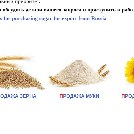
авный приоритет.
 обсудить детали вашего запроса и приступить к рабо
es for purchasing sugar for export from Russia
РОДАЖА ЗЕРНА
П
РОДАЖА МУКИ
П
РО