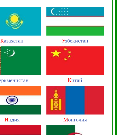
К
азахстан
У
збекистан
уркменистан
К
итай
И
ндия
М
онголия