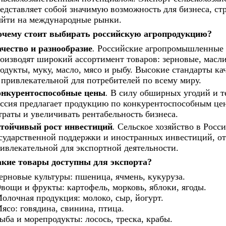
едставляет собой значимую возможность для бизнеса, с
йти на международные рынки.
чему стоит выбирать российскую агропродукцию?
чество и разнообразие
.
Российские агропромышленные к
оизводят широкий ассортимент товаров: зерновые, масл
одукты, муку, масло, мясо и рыбу. Высокие стандарты ка
 привлекательной для потребителей по всему миру.
нкурентоспособные цены
.
В силу обширных угодий и те
ссия предлагает продукцию по конкурентоспособным цен
траты и увеличивать рентабельность бизнеса.
тойчивый рост инвестиций
.
Сельское хозяйство в Росси
сударственной поддержки и иностранных инвестиций, отр
ивлекательной для экспортной деятельности.
кие товары доступны для экспорта?
ерновые культуры: пшеница, ячмень, кукуруза.
вощи и фрукты: картофель, морковь, яблоки, ягоды.
олочная продукция: молоко, сыр, йогурт.
ясо: говядина, свинина, птица.
ыба и морепродукты: лосось, треска, крабы.