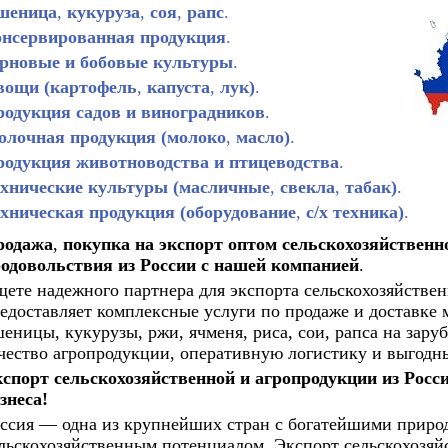
шеница
,
кукуруза
,
соя
,
рапс
.
онсервированная продукция
.
рновые и бобовые культуры
.
вощи (картофель
,
капуста
,
лук)
.
родукция садов и виноградников
.
олочная продукция (молоко
,
масло)
.
родукция животноводства и птицеводства
.
ехнические культуры (масличные
,
свекла
,
табак)
.
ехническая продукция (оборудование
,
с/х техника)
.
родажа
,
покупка на экспорт оптом сельскохозяйственн
одовольствия из России с нашей компанией
.
ете надежного партнера для экспорта сельскохозяйстве
едоставляет комплексные услуги по продаже и доставке му
еницы, кукурузы, ржи, ячменя, риса, сои, рапса на зар
чество агропродукции, оперативную логистику и выгодны
спорт сельскохозяйственной и агропродукции из Росс
знеса!
ссия — одна из крупнейших стран с богатейшими приро
льскохозяйственным потенциалом. Экспорт сельскохозяй