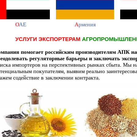
О
АЕ
А
рмения
УСЛУГИ ЭКСПОРТЕРАМ
АГРОПРОМЫШЛЕНН
мпания помогает российским производителям АПК нах
еодолевать регуляторные барьеры и заключать эксп
иска импортеров на перспективных рынках сбыта. Мы н
тенциальным покупателям, выявим реально заинтересов
ажем содействие в заключении контракта.