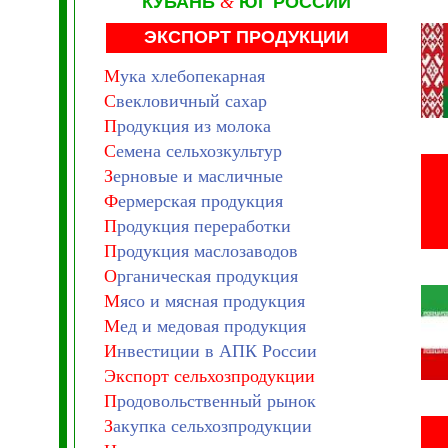
КУБАНЬ
&
ЮГ РОССИИ
ЭКСПОРТ ПРОДУКЦИИ
М
ука хлебопекарная
С
векловичный сахар
П
родукция из молока
С
емена сельхозкультур
З
ерновые и масличные
Ф
ермерская продукция
П
родукция переработки
П
родукция маслозаводов
О
рганическая продукция
М
ясо и мясная продукция
М
ед и медовая продукция
И
нвестиции в АПК России
Экспорт сельхозпродукции
П
родовольственный рынок
З
акупка сельхозпродукции