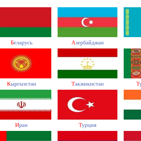
Б
еларусь
А
зербайджан
К
ыргызстан
Т
акжикистан
Т
И
ран
Т
урция