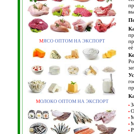
пр
вы
По
Ка
пр
М
ЯСО ОПТОМ НА ЭКСПОРТ
пр
её
Ко
Ро
за
Ус
го
пр
Ка
М
ОЛОКО ОПТОМ НА ЭКСПОРТ
З
•
О
•
М
•
М
•
Р
•