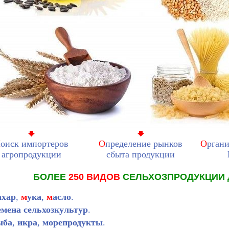
П
оиск импортеров
О
пределение рынков
О
ргани
агропродукции
сбыта продукции
БОЛЕЕ
250 ВИДОВ
СЕЛЬХОЗПРОДУКЦИИ 
ахар
,
м
ука
,
м
асло
.
емена сельхозкультур
.
ыба
,
икра
,
морепродукты
.