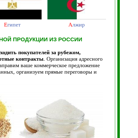
Е
гипет
А
лжир
ОЙ ПРОДУКЦИИ
ИЗ РОССИИ
одить покупателей за рубежом,
ортные контракты
. Организация адресного
аправим ваше коммерческое предложение
анных, организуем прямые переговоры и