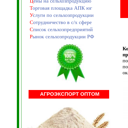
Ц
ены на сельхозпродукцию
Т
орговая площадка АПК юг
У
слуги по сельхозпродукции
С
отрудничество в с/х сфере
С
писок сельхозпредприятий
Р
ынок сельхозпродукции РФ
Ко
пр
по
по
ок
АГРОЭКСПОРТ ОПТОМ