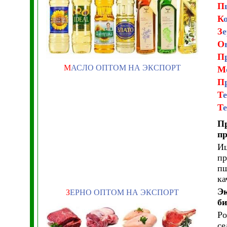
П
К
З
е
О
П
М
АСЛО ОПТОМ НА ЭКСПОРТ
М
П
Т
Т
П
пр
Ищ
пр
пш
ка
Эк
З
ЕРНО ОПТОМ НА ЭКСПОРТ
би
Ро
се