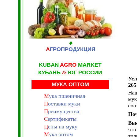
А
ГРОПРОДУКЦИЯ
KUBAN
AGRO
MARKET
КУБАНЬ
&
ЮГ РОССИИ
Усл
МУКА ОПТОМ
265
Наш
М
ука пшеничная
мук
П
оставки муки
соо
П
реимущества
Поч
С
ертификаты
Выс
Ц
ены на муку
что
М
ука оптом
тол