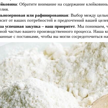
ейковина
:
Обратите внимание на содержание клейковины, 
елия.
ьнозерновая или рафинированная
: Выбор между цель
исит от ваших потребностей и предпочтений вашей целе
а успешная закупка – наш приоритет
.
Мы понимаем, чт
ной частью вашего производственного процесса. Наша ком
занные с поставками, чтобы вы могли сосредоточиться на