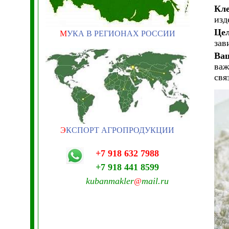
Кл
изд
Цел
М
УКА В РЕГИОНАХ РОССИИ
зав
Ваш
важ
свя
Э
КСПОРТ АГРОПРОДУКЦИИ
+7 918 632 7988
+7 918 441 8599
kubanmakler
mail.ru
@