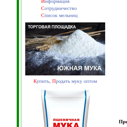
И
нформация
С
отрудничество
С
писок мельниц
К
упить,
П
родать муку оптом
Пр