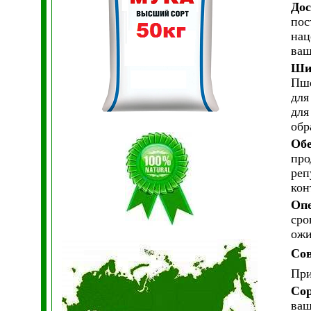
Дос
пос
нац
ваш
Шир
Пше
для
для
обр
Обе
про
реп
кон
Опе
сро
ожи
Сов
При
Сор
ваш