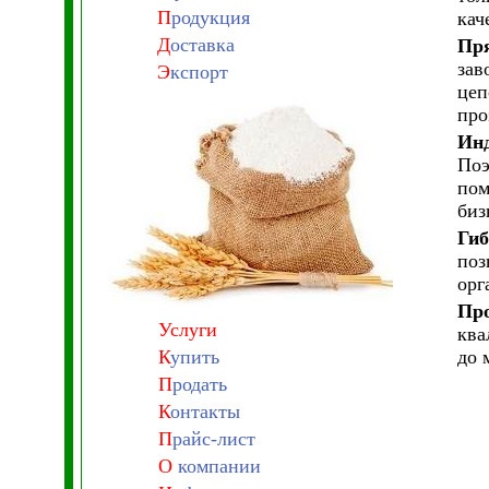
П
родукция
кач
Д
оставка
Пря
зав
Э
кспорт
цеп
про
Инд
Поэ
пом
биз
Гиб
поз
орг
Про
Услуги
ква
К
упить
до 
П
родать
К
онтакты
П
райс-лист
О
компании