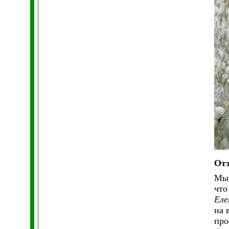
От
Мы 
что
Еле
на 
про