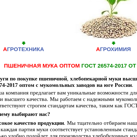
А
ГРОТЕХНИКА
А
ГРОХИМИЯ
ПШЕНИЧНАЯ МУКА ОПТОМ
ГОСТ
26574-2017 
уги по покупке пшеничной
,
хлебопекарной муки высше
74-2017 оптом с мукомольных заводов на юге России
.
а компания предлагает вам уникальные возможности дл
и высшего качества. Мы работаем с надежными мукомоль
тветствуют строгим стандартам качества, таким как ГОСТ
ему выбирают нас?
окое качество продукции
.
Мы тщательно отбираем наши
 каждая партия муки соответствует установленным станд
ько удобно подойдет для производства хлебобулочных изд