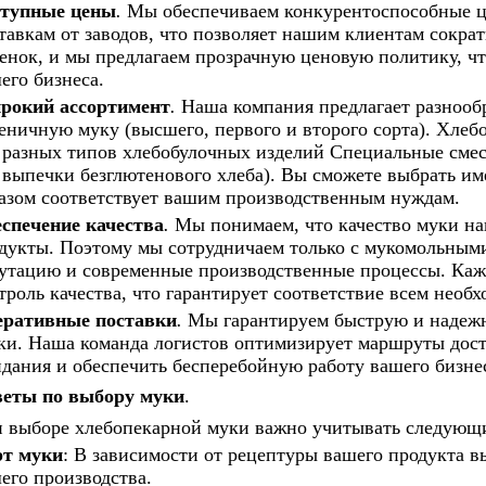
тупные цены
.
Мы обеспечиваем конкурентоспособные ц
тавкам от заводов, что позволяет нашим клиентам сокра
енок, и мы предлагаем прозрачную ценовую политику, чт
его бизнеса.
окий ассортимент
.
Наша компания предлагает разнооб
ничную муку (высшего, первого и второго сорта). Хлеб
 разных типов хлебобулочных изделий Специальные смес
 выпечки безглютенового хлеба). Вы сможете выбрать им
азом соответствует вашим производственным нуждам.
спечение качества
.
Мы понимаем, что качество муки н
дукты. Поэтому мы сотрудничаем только с мукомольны
утацию и современные производственные процессы. Каж
троль качества, что гарантирует соответствие всем необ
ративные поставки
.
Мы гарантируем быструю и надежн
ки. Наша команда логистов оптимизирует маршруты доста
дания и обеспечить бесперебойную работу вашего бизне
еты по выбору муки
.
 выборе хлебопекарной муки важно учитывать следующ
т муки
: В зависимости от рецептуры вашего продукта в
его производства.