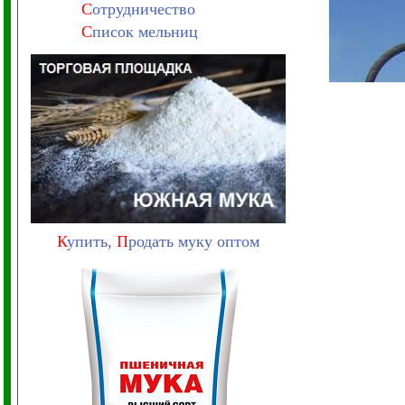
С
отрудничество
С
писок мельниц
К
упить,
П
родать муку оптом