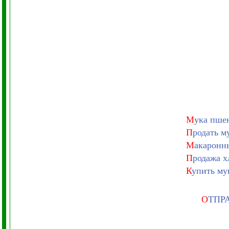
М
ука пше
П
родать м
М
акаронн
П
родажа х
К
упить му
О
ТПР