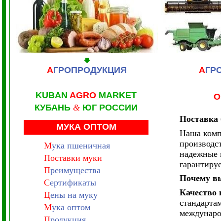
А
ГРОПРОДУКЦИЯ
А
ГР
KUBAN
AGRO
MARKET
О
КУБАНЬ
&
ЮГ РОССИИ
Поставка 
МУКА ОПТОМ
Наша комп
производс
М
ука пшеничная
надежные 
Поставки муки
гарантиру
П
реимущества
Почему в
С
ертификаты
Качество 
Ц
ены на муку
стандартам
М
ука оптом
междунаро
П
родукция