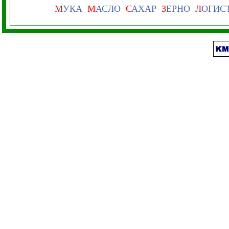
М
УКА
М
АСЛО
С
АХАР
З
ЕРНО
Л
ОГИС