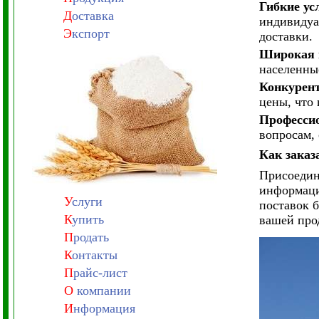
Гибкие ус
Д
оставка
индивидуа
Э
кспорт
доставки.
Широкая 
населенны
Конкурен
цены, что
Професси
вопросам,
Как заказ
Присоедин
информаци
У
слуги
поставок 
К
упить
вашей про
П
родать
К
онтакты
П
райс-лист
О
компании
И
нформация