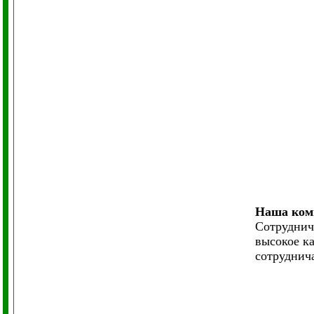
Наша комп
Сотруднич
высокое к
сотруднича