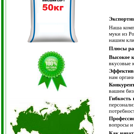
Экспортны
Наша комп
муки из Р
нашим кли
Плюсы ра
Высокое к
вкусовые 
Эффектив
нам орган
Конкурен
вашим биз
Гибкость 
персонали
потребнос
Професси
вопросы и
Как начат