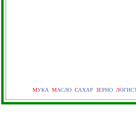
М
УКА
М
АСЛО
С
АХАР
З
ЕРНО
Л
ОГИС