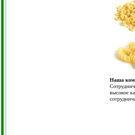
Наша комп
Сотруднич
высокое к
сотруднича