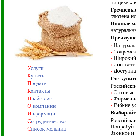
пищевых в
Гречневы
глютена и
Яичные м
натуральн
Преимуще
Натуральн
•
Современн
•
Широкий а
•
Соответст
•
У
слуги
Доступная
•
К
упить
Где купит
П
родать
Российски
К
онтакты
Оптовые п
•
П
райс-лист
Фирменная
•
Гибкие ус
О
компании
•
Выбирайте
И
нформация
Российские
С
отрудничество
Попробуйт
С
писок мельниц
Звоните и