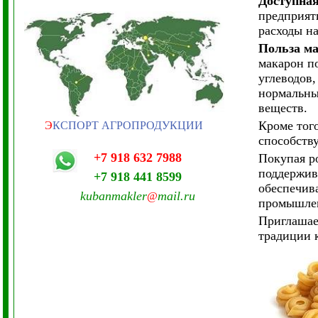
Доступная
предприят
расходы на
Польза ма
макарон по
углеводов
нормальны
веществ.
Кроме того
Э
КСПОРТ АГРОПРОДУКЦИИ
способств
+7 918 632 7988
Покупая р
поддержив
+7 918 441 8599
обеспечива
kubanmakler
mail.ru
@
промышле
Приглашае
традиции 