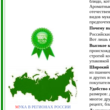
блюдо, кот
Ароматные
отечестве
видов мук
предпочте
Почему в
Российски
Вот лишь 
Высокое к
происхожд
строгий ко
упаковкой
Широкий 
из пшенич
и других 
покупател
Удобство 
размеров:
многое др
рецепт, бл
М
УКА В РЕГИОНАХ РОССИИ