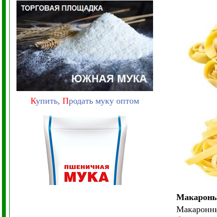
К
упить,
П
родать муку оптом
Макароны 
Макаронны