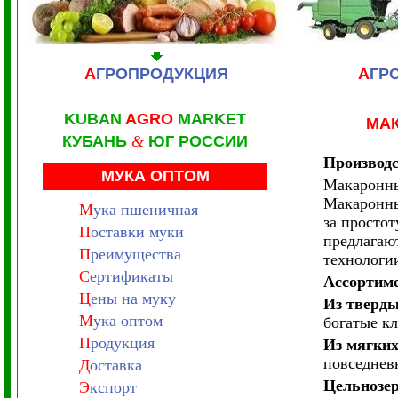
А
ГРОПРОДУКЦИЯ
А
ГР
KUBAN
AGRO
MARKET
МА
КУБАНЬ
&
ЮГ РОССИИ
Производс
МУКА ОПТОМ
Макаронны
Макаронны
М
ука пшеничная
за простот
П
оставки муки
предлагаю
П
реимущества
технологи
С
ертификаты
Ассортиме
Ц
ены на муку
Из тверд
М
ука оптом
богатые кл
П
родукция
Из мягки
повседнев
Д
оставка
Цельнозе
Э
кспорт