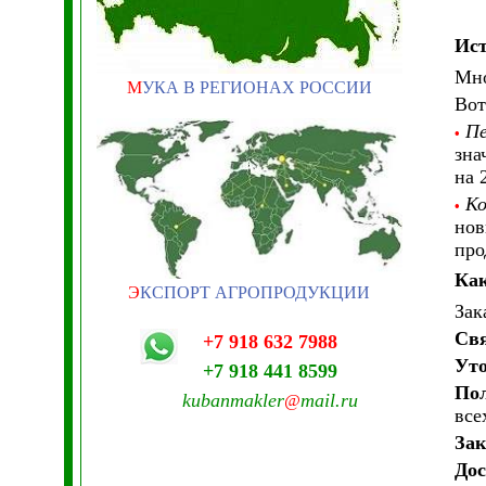
Ист
Мно
М
УКА В РЕГИОНАХ РОССИИ
Вот
Пе
•
зна
на 
Ко
•
нов
про
Как
Э
КСПОРТ АГРОПРОДУКЦИИ
Зак
Свя
+7 918 632 7988
Уто
+7 918 441 8599
Пол
kubanmakler
mail.ru
@
все
Зак
Дос