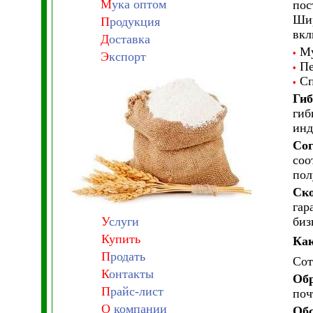
М
ука оптом
пос
Шир
П
родукция
вкл
Д
оставка
Му
•
Э
кспорт
Пе
•
Сп
•
Гиб
гиб
инд
Сог
соо
пол
Ско
гар
У
слуги
биз
Купить
Как
П
родать
Сот
К
онтакты
Обр
П
райс-лист
поч
О
компании
Обс