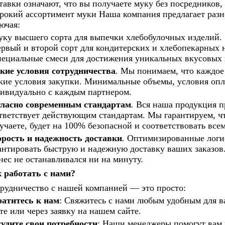
тавки означают, что вы получаете муку без посредников, 
окий ассортимент муки Наша компания предлагает разн
ючая:
ку высшего сорта для выпечки хлебобулочных изделий.
рвый и второй сорт для кондитерских и хлебопекарных 
ециальные смеси для достижения уникальных вкусовых к
кие условия сотрудничества
.
Мы понимаем, что каждое 
кие условия закупки. Минимальные объемы, условия опл
ивидуально с каждым партнером.
ласно современным стандартам
.
Вся наша продукция пр
тветствует действующим стандартам. Мы гарантируем, ч
учаете, будет на 100% безопасной и соответствовать вс
рость и надежность доставки
.
Оптимизированные логи
антировать быструю и надежную доставку ваших заказов
нес не останавливался ни на минуту.
 работать с нами?
рудничество с нашей компанией — это просто:
атитесь к нам
: Свяжитесь с нами любым удобным для в
те или через заявку на нашем сайте.
удите свои потребности
:
Наши менеджеры помогут вам 