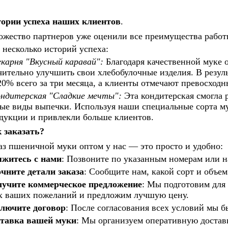
ории успеха наших клиентов
.
жество партнеров уже оценили все преимущества работ
 несколько историй успеха:
карня "Вкусный каравай":
Благодаря качественной муке 
чительно улучшить свои хлебобулочные изделия. В резул
20% всего за три месяца, а клиенты отмечают превосходн
ндитерская "Сладкие мечты":
Эта кондитерская смогла 
ые виды выпечки. Используя наши специальные сорта му
дукции и привлекли больше клиентов.
 заказать?
аз пшеничной муки оптом у нас — это просто и удобно:
житесь с нами
: Позвоните по указанным номерам или н
чните детали заказа
: Сообщите нам, какой сорт и объе
учите коммерческое предложение
: Мы подготовим для
х ваших пожеланий и предложим лучшую цену.
лючите договор
: После согласования всех условий мы 
тавка вашей муки
: Мы организуем оперативную достав