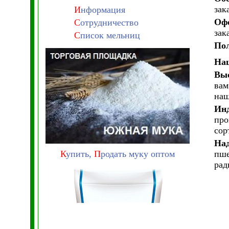
зак
И
нформация
Офо
С
отрудничество
зака
С
писок мельниц
Пол
На
Выс
вам
наш
Инд
про
сор
Над
К
упить,
П
родать муку оптом
пше
рад