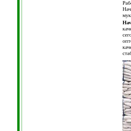
Раб
Нач
мук
Нач
кач
сег
опт
кач
ста