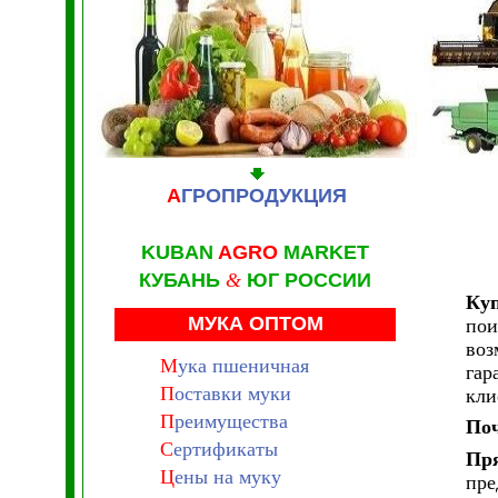
А
ГРОПРОДУКЦИЯ
KUBAN
AGRO
MARKET
КУБАНЬ
&
ЮГ РОССИИ
Куп
МУКА ОПТОМ
пои
воз
М
ука пшеничная
гар
П
оставки муки
кли
П
реимущества
Поч
С
ертификаты
Пря
Ц
ены на муку
пре