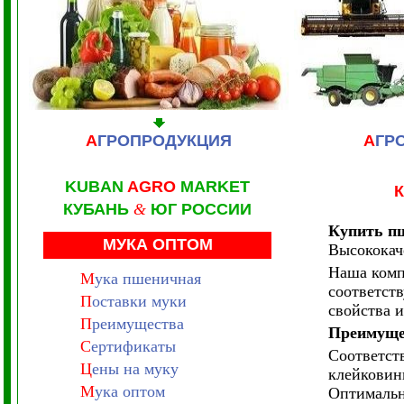
А
ГРОПРОДУКЦИЯ
А
ГР
KUBAN
AGRO
MARKET
К
КУБАНЬ
&
ЮГ РОССИИ
Купить п
МУКА ОПТОМ
Высококач
Наша комп
М
ука пшеничная
соответст
П
оставки муки
свойства и
П
реимущества
Преимущ
С
ертификаты
Соответст
Ц
ены на муку
клейковин
М
ука оптом
Оптимальна