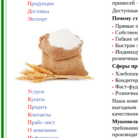
примесей –
П
родукция
Доступные
Д
оставка
Почему ст
Э
кспорт
Прямые по
•
Собственн
•
Гибкие об
•
Быстрая л
•
Индивидуа
•
розничным
Сферы пр
Хлебопека
•
Кондитерс
•
Фаст-фуд 
•
У
слуги
Розничная
•
К
упить
Наша комп
П
родать
выгодным 
качествен
К
онтакты
Мукомоль
П
райс-лист
требовани
О
компании
производи
И
нформация