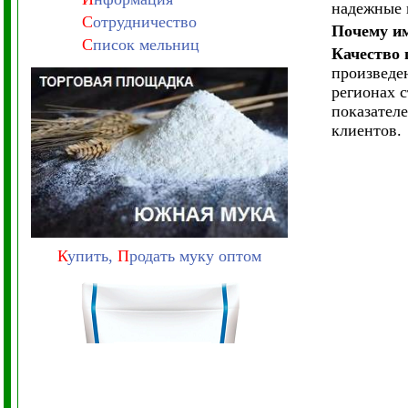
надежные 
С
отрудничество
Почему и
С
писок мельниц
Качество 
произведе
регионах 
показател
клиентов.
К
упить,
П
родать муку оптом