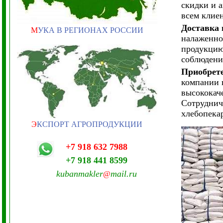
скидки и 
всем клиен
Доставка 
М
УКА В РЕГИОНАХ РОССИИ
налаженно
продукцию 
соблюдени
Приобрете
компании 
высококач
Сотруднич
хлебопека
Э
КСПОРТ АГРОПРОДУКЦИИ
+7 918 632 7988
+7 918 441 8599
kubanmakler
mail.ru
@