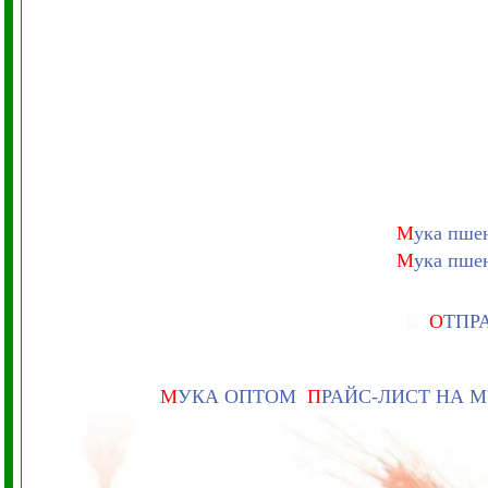
М
ука пше
М
ука пше
О
ТПР
М
УКА ОПТОМ
П
РАЙС-ЛИСТ НА 