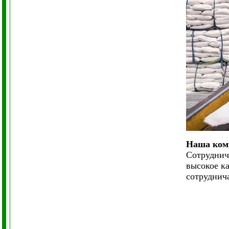
Наша комп
Сотруднич
высокое к
сотруднича