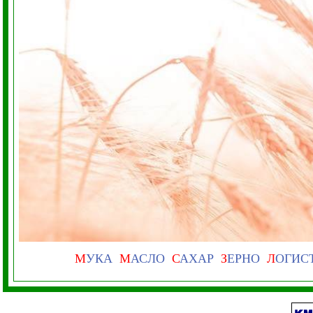
М
УКА
М
АСЛО
С
АХАР
З
ЕРНО
Л
ОГИС