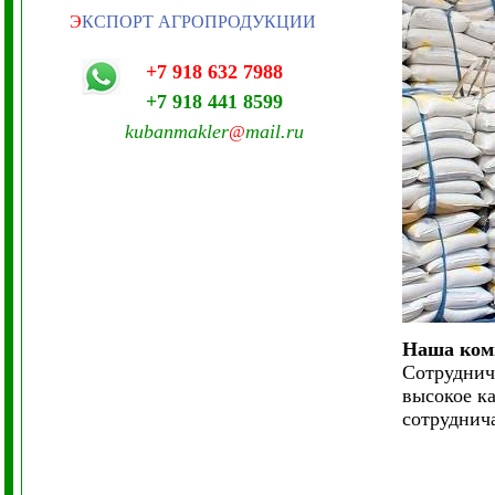
Э
КСПОРТ АГРОПРОДУКЦИИ
+7 918 632 7988
+7 918 441 8599
kubanmakler
mail.ru
@
Наша комп
Сотруднич
высокое к
сотруднича