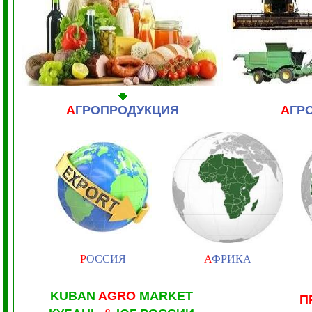
А
ГРОПРОДУКЦИЯ
А
ГР
Р
ОССИЯ
А
ФРИКА
KUBAN
AGRO
MARKET
П