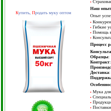
Страхован
•
Наш опыт
К
упить,
П
родать муку оптом
Опыт успе
Конкурент
•
Гибкие ус
•
Помощь в
•
Консульта
•
Процесс 
Консульт
Образцы
:
Контракт
Производ
Доставка
Поддержк
Особеннос
Мука для
•
Специальн
•
Продукция
•
Поставки 
•