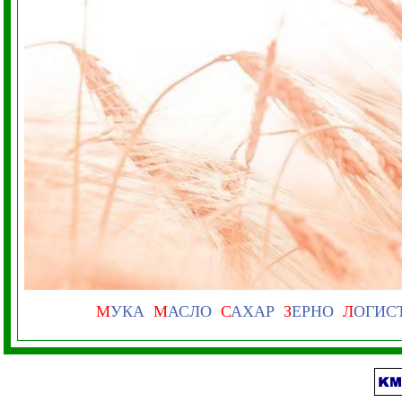
М
УКА
М
АСЛО
С
АХАР
З
ЕРНО
Л
ОГИС