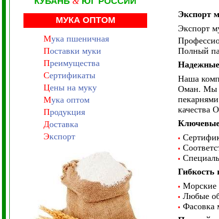
КУБАНЬ
&
ЮГ РОССИИ
Экспорт м
МУКА ОПТОМ
Экспорт му
М
ука пшеничная
Профессио
П
оставки муки
Полный пак
П
реимущества
Надежные 
С
ертификаты
Наша комп
Ц
ены на муку
Оман. Мы 
пекарнями
М
ука оптом
качества O
П
родукция
Ключевые
Д
оставка
Э
кспорт
Сертифика
•
Соответст
•
Специаль
•
Гибкость 
Морские п
•
Любые об
•
Фасовка м
•