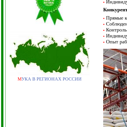
Индивидуа
•
Конкурен
Прямые к
•
Соблюден
•
Контроль 
•
Индивиду
•
Опыт раб
•
М
УКА В РЕГИОНАХ РОССИИ