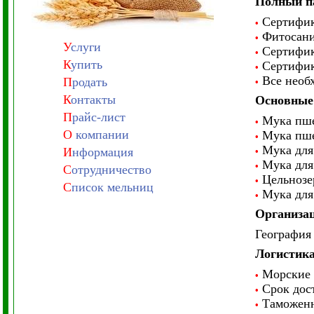
Полный п
Сертифик
•
Фитосани
•
У
слуги
Сертифика
•
К
упить
Сертифика
•
Все необ
П
родать
•
К
онтакты
Основные 
П
райс-лист
Мука пше
•
О
компании
Мука пше
•
Мука для 
И
нформация
•
Мука для 
•
С
отрудничество
Цельнозе
•
С
писок мельниц
Мука для 
•
Организац
География 
Логистик
Морские п
•
Срок дост
•
Таможенн
•