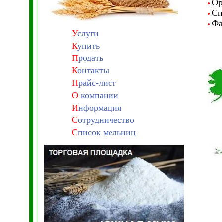
Ор
•
Сп
•
Фа
•
У
слуги
К
упить
П
родать
К
онтакты
П
райс-лист
О
компании
И
нформация
С
отрудничество
С
писок мельниц