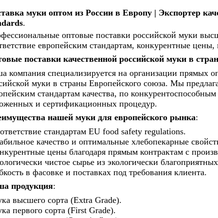
тавка муки оптом из России в Европу | Экспортер ка
ndards
.
фессиональные оптовые поставки российской муки высш
тветствие европейским стандартам, конкурентные цены, 
овые поставки качественной российской муки в стр
а компания специализируется на организации прямых о
сийской муки в страны Европейского союза. Мы предлаг
опейским стандартам качества, по конкурентоспособным
оженных и сертификационных процедур.
имущества нашей муки для европейского рынка
:
ответствие стандартам EU food safety regulations.
абильное качество и оптимальные хлебопекарные свойст
нкурентные цены благодаря прямым контрактам с произв
ологически чистое сырье из экологически благоприятных
бкость в фасовке и поставках под требования клиента.
ша продукция
:
ка высшего сорта (Extra Grade).
ка первого сорта (First Grade).