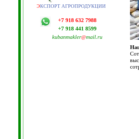
Э
КСПОРТ АГРОПРОДУКЦИИ
+7 918 632 7988
+7 918 441 8599
kubanmakler
mail.ru
@
Наш
Сот
выс
сот