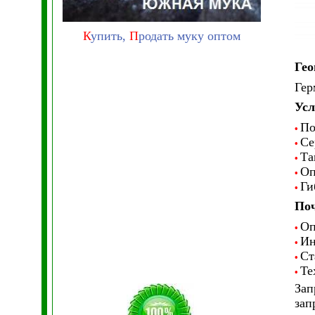
К
упить,
П
родать муку оптом
Гео
Гер
Усл
По
•
Се
•
Та
•
Оп
•
Ги
•
Поч
Оп
•
Ин
•
Ст
•
Те
•
Зап
зап