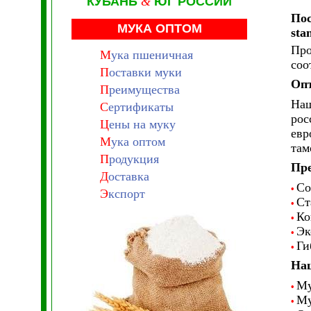
КУБАНЬ
&
ЮГ РОССИИ
Пос
МУКА ОПТОМ
sta
Про
М
ука пшеничная
соо
П
оставки муки
Опт
П
реимущества
Наш
С
ертификаты
рос
Ц
ены на муку
евр
М
ука оптом
там
П
родукция
Пре
Д
оставка
Со
•
Э
кспорт
Ст
•
Ко
•
Эк
•
Ги
•
На
Му
•
Му
•