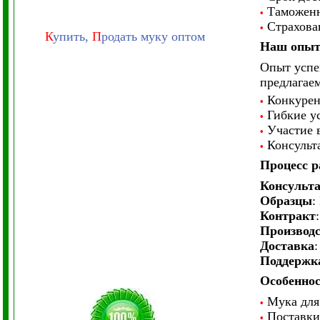
Таможенн
•
Страхован
•
К
упить,
П
родать муку оптом
Наш опыт
Опыт успе
предлагаем
Конкурент
•
Гибкие ус
•
Участие в
•
Консульт
•
Процесс 
Консульт
Образцы
:
Контракт
Производ
Доставка
Поддержк
Особеннос
Мука для 
•
Поставки 
•