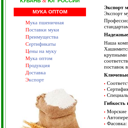
КУБАНЬ
&
ЮГ РОССИИ
Экспорт 
МУКА ОПТОМ
Экспорт му
Профессио
М
ука пшеничная
стандарта
П
оставки муки
Надежные 
П
реимущества
Наша комп
С
ертификаты
Хашимитск
Ц
ены на муку
крупными 
М
ука оптом
соответств
П
родукция
поставок 
Д
оставка
Ключевые
Э
кспорт
Соответст
•
Сертифика
•
Специальн
•
Гибкость 
Морские п
•
Автопере
•
Фасовка: 
•