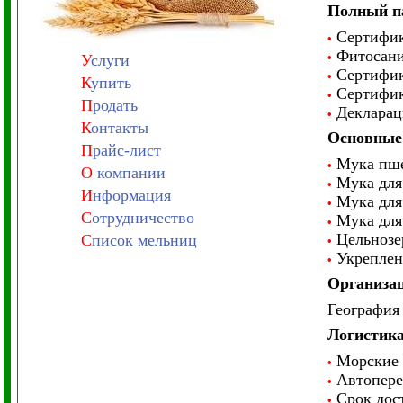
Полный п
Сертифик
•
Фитосани
•
У
слуги
Сертифика
•
К
упить
Сертифика
•
П
родать
Декларац
•
К
онтакты
Основные 
П
райс-лист
Мука пше
•
О
компании
Мука для 
•
И
нформация
Мука для 
•
С
отрудничество
Мука для
•
Цельнозе
С
писок мельниц
•
Укрепленн
•
Организац
География 
Логистик
Морские п
•
Автоперев
•
Срок дост
•