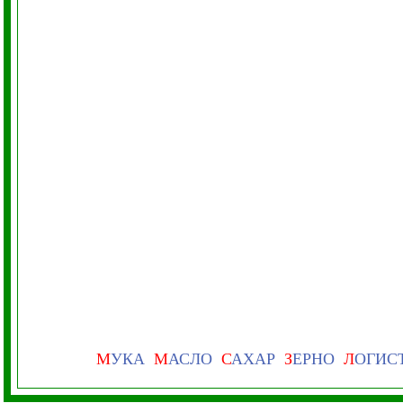
М
УКА
М
АСЛО
С
АХАР
З
ЕРНО
Л
ОГИС