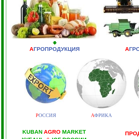
А
ГРОПРОДУКЦИЯ
А
ГР
Р
ОССИЯ
А
ФРИКА
KUBAN
AGRO
MARKET
ПРО