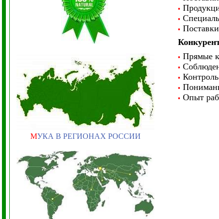
Продукци
•
Специаль
•
Поставки 
•
Конкурен
Прямые к
•
Соблюден
•
Контроль 
•
Понимани
•
Опыт раб
•
М
УКА В РЕГИОНАХ РОССИИ