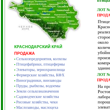
птицы
ЛОТ 
ПРОД
Птице
Красн
реали
сторо
около
КРАСНОДАРСКИЙ КРАЙ
колич
убойны
ПРОДАЖА
произ
Сельхозпредприятия, колхозы
•
компр
Птицефабрики, птицефермы
•
здани
Элеваторы, зернохранилища
•
ЛОТ 
Фермерские хозяйства, КФХ
•
ПРОД
Виноградники, винзаводы
•
Пруды, рыбхозы, водоемы
На пр
•
Земли сельхозназначения
Росто
•
лабор
Садоводческие хозяйства
•
порош
Рисовые хозяйства, чеки
•
элева
Маслозаводы, маслоцеха
•