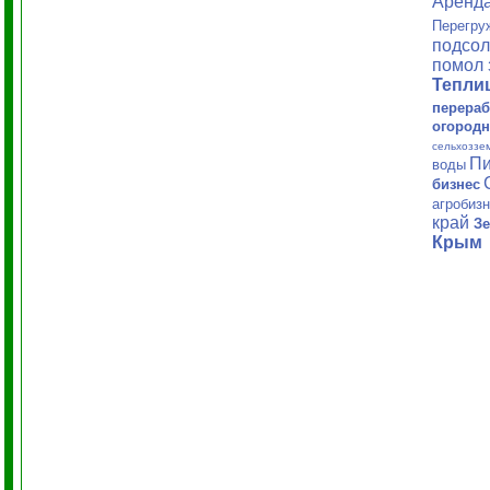
Аренд
Перегру
подсол
помол 
Тепл
перераб
огородн
сельхоззе
Пи
воды
бизнес
агробиз
край
Зе
Крым