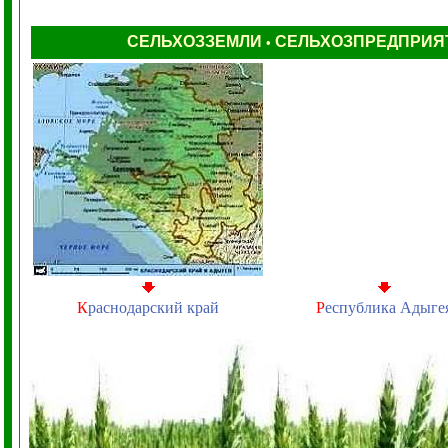
СЕЛЬХОЗЗЕМЛИ
СЕЛЬХОЗПРЕДПРИЯ
•
К
раснодарский край
Р
еспублика Адыге