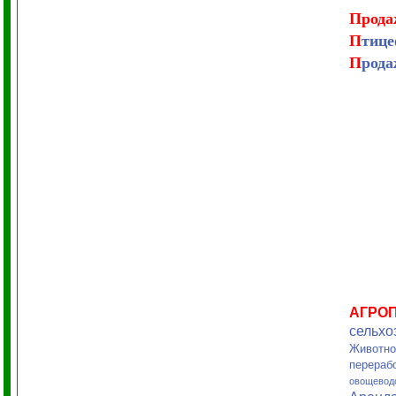
Прода
П
тиц
П
рода
АГРО
сельхо
Животно
перераб
овощевод