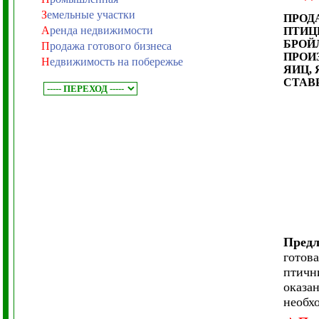
З
емельные участки
ПРОД
А
ренда недвижимости
ПТИЦ
БРОЙ
П
родажа готового бизнеса
ПРОИ
Н
едвижимость на побережье
ЯИЦ,
СТАВ
Предл
готов
птичн
оказа
необхо