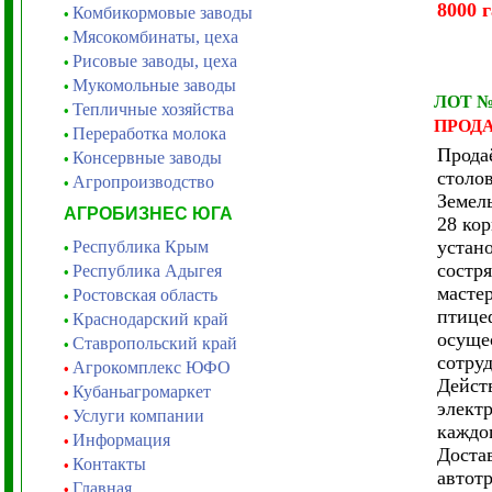
8000 г
Комбикормовые заводы
•
Мясокомбинаты, цеха
•
Рисовые заводы, цеха
•
Мукомольные заводы
•
ЛОТ 
Тепличные хозяйства
•
ПРОД
Переработка молока
•
Прода
Консервные заводы
•
столо
Агропроизводство
•
Земел
АГРОБИЗНЕС ЮГА
28 ко
устан
Республика Крым
•
состр
Республика Адыгея
•
масте
Ростовская область
•
птице
Краснодарский край
•
осуще
Ставропольский край
•
сотру
Агрокомплекс ЮФО
•
Дейст
Кубаньагромаркет
•
элект
Услуги компании
•
каждо
Информация
•
Доста
Контакты
•
автот
Главная
•