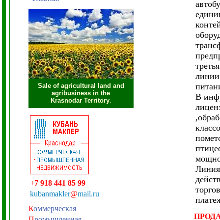
автобу
едини
конте
обору
транс
предпр
третья
линии
питани
Sale of agricultural land and
agribusiness in the
В инф
Krasnodar Territory
.
лицен
,обра
класс
помет
птице
мощнос
Линия
дейст
+7 918 441 85 99
торго
kubanmakler
@
mail.ru
плате
К
оммерческая
ПРОД
П
ромышленная