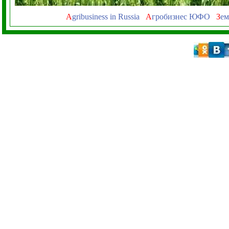
A
gribusiness in Russia
А
гробизнес ЮФО
З
ем