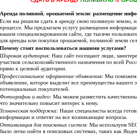
СДАТЬ В АРЕНДУ
ПОЛИВНУЮ
&
ОРО
Аренда поливной
,
орошаемой земли
:
размещение инфо
Если вы решили сдать в аренду свою поливную землю, н
процессе. Мы предлагаем услугу размещения информации
нашем специализированном сайте, где тысячи пользова
для аренды или покупки орошаемой, поливной земли сел
Почему стоит воспользоваться нашими услугами?
Широкая аудитория:
Наш сайт посещают люди, заинтере
участков сельскохозяйственного назначения по всей Рос
прямо к целевой аудитории.
Профессиональное оформление объявления:
Мы поможем 
объявление, которое выделит все преимущества вашего 
потенциальных покупателей.
Фотографии и видео:
Мы можем разместить качественны
что значительно повысит интерес к нему.
Техническая поддержка:
Наши специалисты всегда гото
информации и ответят на все возникающие вопросы.
Оптимизация для поисковых систем:
Мы используем SEO
было легко найти в поисковых системах, таких как Яндек