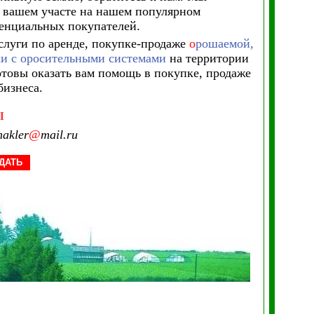
 вашем участе на нашем популярном
тенциальных покупателей.
слуги по аренде, покупке-продаже
о
рошаемой,
ки с оросительными системами
на территории
отовы оказать вам помощь в покупке, продаже
бизнеса.
Ы
akler
@
mail.ru
ДАТЬ