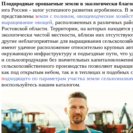
Плодородные орошаемые земли в экологически благо
юга России - залог успешного развития агробизнеса. В
представлены
з
емли с поливом, овощеводческие хозяйст
выращивание овощей,
расположенных в различных райо
Ростовской области. Территории, на которых находятся 
экологически чистой местности, вблизи них отсутств
другие неблагоприятные для выращивания сельскохозяй
имеют удачное расположение относительно крупных ав
окружающую инфраструктуру и подъездные пути, что у
и сельхозпродукции без значительных капиталовложений
сельскохозяйственного производства позволяют выращив
как под открытым небом, так и в теплицах и подобных
п
одходящего по параметрам участка земли сельхозназна
воспользуйтесь нашим каталогом.