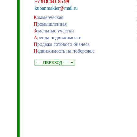
+7 918 441 85 99
kubanmakler
@
mail.ru
К
оммерческая
П
ромышленная
З
емельные участки
А
ренда недвижимости
П
родажа готового бизнеса
Н
едвижимость на побережье