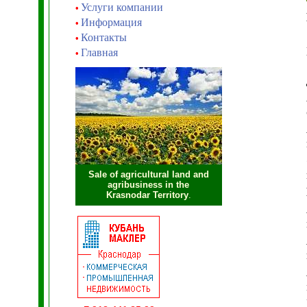
Услуги компании
•
Информация
•
Контакты
•
Главная
•
Sale of agricultural land and
agribusiness in the
Krasnodar Territory
.