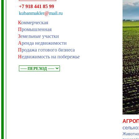
+7 918 441 85 99
kubanmakler
@
mail.ru
К
оммерческая
П
ромышленная
З
емельные участки
А
ренда недвижимости
П
родажа готового бизнеса
Н
едвижимость на побережье
АГРО
сельхо
Животно