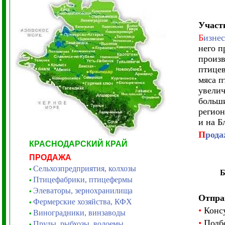
Участ
Б
изнес
него п
произв
птицев
мяса п
увелич
больши
регион
и на Б
П
рода
КРАСНОДАРСКИЙ КРАЙ
ПРОДАЖА
Сельхозпредприятия, колхозы
•
Птицефабрики, птицефермы
•
Элеваторы, зернохранилища
•
Отпра
Фермерские хозяйства, КФХ
•
•
Консу
Виноградники, винзаводы
•
•
Подбо
Пруды, рыбхозы, водоемы
•