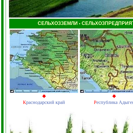
СЕЛЬХОЗЗЕМЛИ
СЕЛЬХОЗПРЕДПРИЯ
•
К
раснодарский край
Р
еспублика Адыге