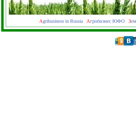
A
gribusiness in Russia
А
гробизнес ЮФО
З
ем