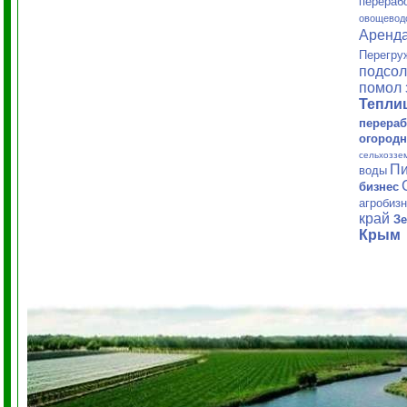
перераб
овощевод
Аренд
Перегру
подсол
помол 
Тепл
перераб
огородн
сельхоззе
Пи
воды
бизнес
агробиз
край
Зе
Крым