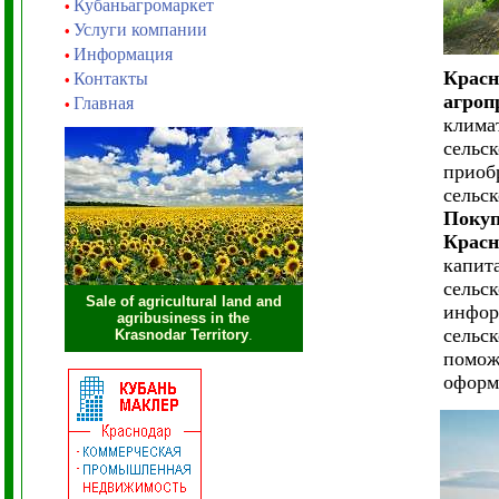
Кубаньагромаркет
•
Услуги компании
•
Информация
•
Красн
Контакты
•
агроп
Главная
•
клима
сельс
приоб
сельс
Покуп
Красн
капит
сельс
Sale of agricultural land and
инфор
agribusiness in the
сельс
Krasnodar Territory
.
помож
оформ