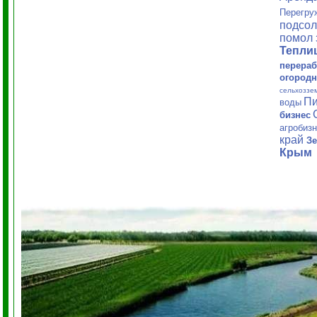
Перегру
подсол
помол 
Тепл
перераб
огородн
сельхоззе
Пи
воды
бизнес
агробиз
край
Зе
Крым