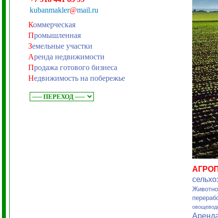
kubanmakler
@
mail.ru
К
оммерческая
П
ромышленная
З
емельные участки
А
ренда недвижимости
П
родажа готового бизнеса
Н
едвижимость на побережье
АГРО
сельхо
Животно
перераб
овощевод
Аренд