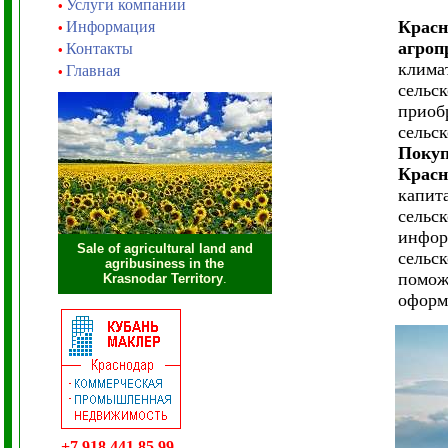
Услуги компании
•
Красн
Информация
•
агроп
Контакты
•
клима
Главная
•
сельс
приоб
сельс
Покуп
Красн
капит
сельс
инфор
Sale of agricultural land and
сельс
agribusiness in the
помож
Krasnodar Territory
.
оформ
+7 918 441 85 99