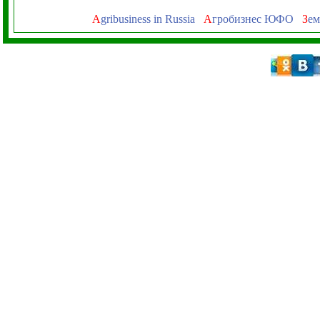
A
gribusiness in Russia
А
гробизнес ЮФО
З
ем