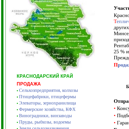
Участ
Красно
Т
еплич
других
Минсел
приход
Рентаб
25 % и
Прежде
П
рода
КРАСНОДАРСКИЙ КРАЙ
ПРОДАЖА
Сельхозпредприятия, колхозы
•
Птицефабрики, птицефермы
•
Отпра
Элеваторы, зернохранилища
•
•
Консу
Фермерские хозяйства, КФХ
•
•
Подбо
Виноградники, винзаводы
•
Пруды, рыбхозы, водоемы
•
Гаран
•
Земли сельхозназначения
•