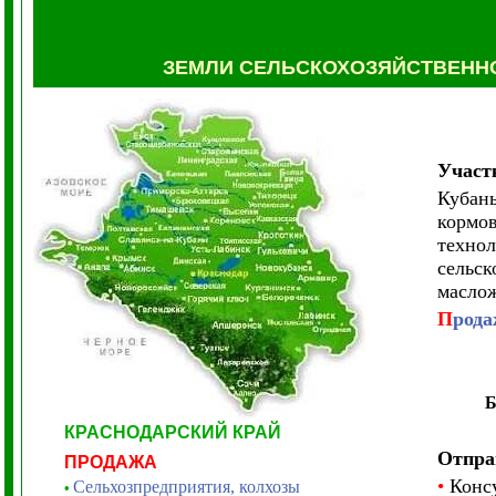
ЗЕМЛИ СЕЛЬСКОХОЗЯЙСТВЕНН
Участ
Кубань
кормов
технол
сельск
масло
П
рода
КРАСНОДАРСКИЙ КРАЙ
Отпра
ПРОДАЖА
•
Консу
Сельхозпредприятия, колхозы
•