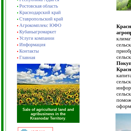
Ростовская область
•
Краснодарский край
•
Ставропольский край
•
Агрокомплекс ЮФО
•
Красн
Кубаньагромаркет
агроп
•
Услуги компании
клима
•
сельс
Информация
•
приоб
Контакты
•
сельс
Главная
•
Покуп
Красн
капит
сельс
инфор
сельс
помож
оформ
Sale of agricultural land and
agribusiness in the
Krasnodar Territory
.