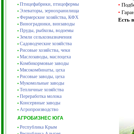
Птицефабрики, птицефермы
•
Подбо
•
Элеваторы, зернохранилища
•
•
Гаран
Фермерские хозяйства, КФХ
•
Есть 
Виноградники, винзаводы
•
Пруды, рыбхозы, водоемы
•
Земли сельхозназначения
•
Садоводческие хозяйства
•
Рисовые хозяйства, чеки
•
Маслозаводы, маслоцеха
•
Комбикормовые заводы
•
Мясокомбинаты, цеха
•
Рисовые заводы, цеха
•
Мукомольные заводы
•
Тепличные хозяйства
•
Переработка молока
•
Консервные заводы
•
Агропроизводство
•
АГРОБИЗНЕС ЮГА
Республика Крым
•
Республика Адыгея
•