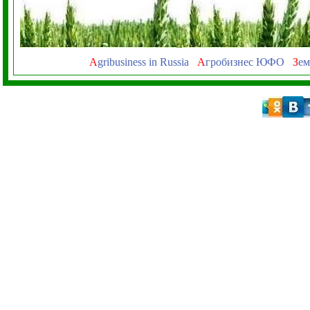
A
gribusiness in Russia
А
гробизнес ЮФО
З
ем