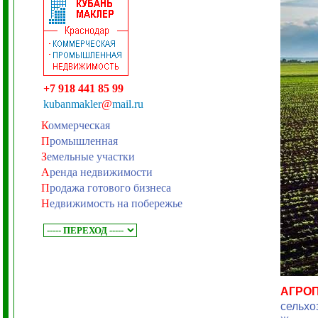
+7 918 441 85 99
kubanmakler
@
mail.ru
К
оммерческая
П
ромышленная
З
емельные участки
А
ренда недвижимости
П
родажа готового бизнеса
Н
едвижимость на побережье
АГРО
сельхо