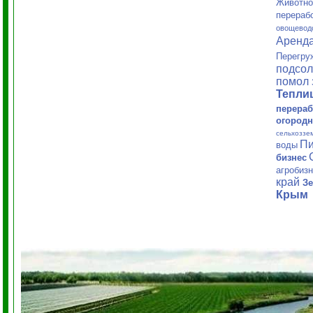
Животно
перераб
овощевод
Аренд
Перегру
подсол
помол 
Тепл
перераб
огородн
сельхоззе
Пи
воды
бизнес
агробиз
край
Зе
Крым