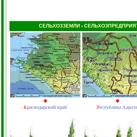
СЕЛЬХОЗЗЕМЛИ
СЕЛЬХОЗПРЕДПРИЯ
•
К
раснодарский край
Р
еспублика Адыге