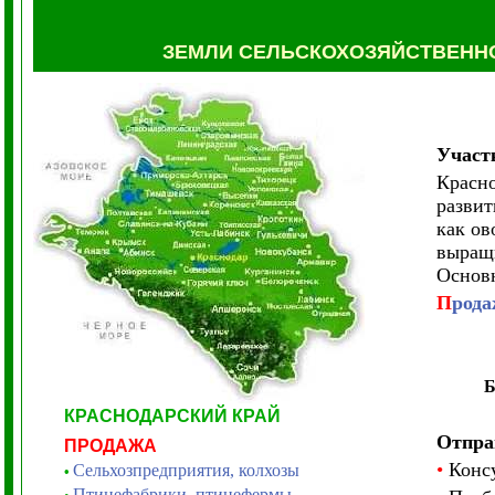
ЗЕМЛИ СЕЛЬСКОХОЗЯЙСТВЕНН
Участ
Красно
развит
как ов
выращи
Основн
П
рода
КРАСНОДАРСКИЙ КРАЙ
Отпра
ПРОДАЖА
•
Консу
Сельхозпредприятия, колхозы
•
Птицефабрики, птицефермы