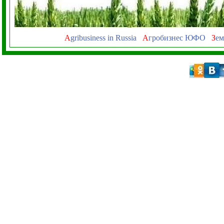
A
gribusiness in Russia
А
гробизнес ЮФО
З
ем