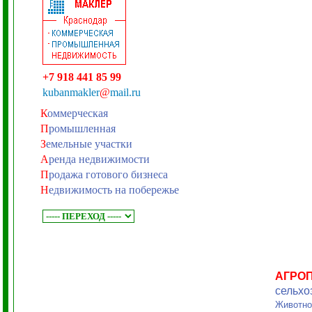
+7 918 441 85 99
kubanmakler
@
mail.ru
К
оммерческая
П
ромышленная
З
емельные участки
А
ренда недвижимости
П
родажа готового бизнеса
Н
едвижимость на побережье
АГРО
сельхо
Животно