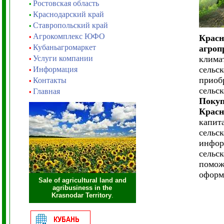
Ростовская область
•
Краснодарский край
•
Ставропольский край
•
Агрокомплекс ЮФО
•
Красн
Кубаньагромаркет
агроп
•
Услуги компании
клима
•
сельс
Информация
•
приоб
Контакты
•
сельс
Главная
•
Покуп
Красн
капит
сельс
инфор
сельс
помож
оформ
Sale of agricultural land and
agribusiness in the
Krasnodar Territory
.