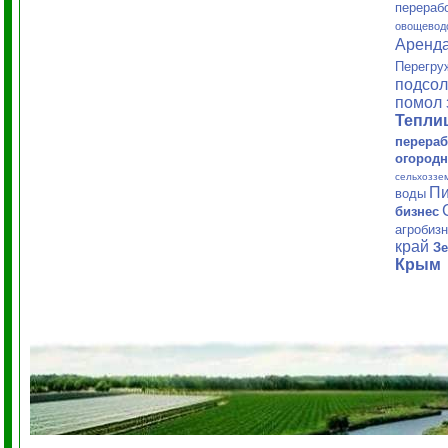
перераб
овощевод
Аренд
Перегру
подсол
помол 
Тепл
перераб
огородн
сельхоззе
Пи
воды
бизнес
агробиз
край
Зе
Крым