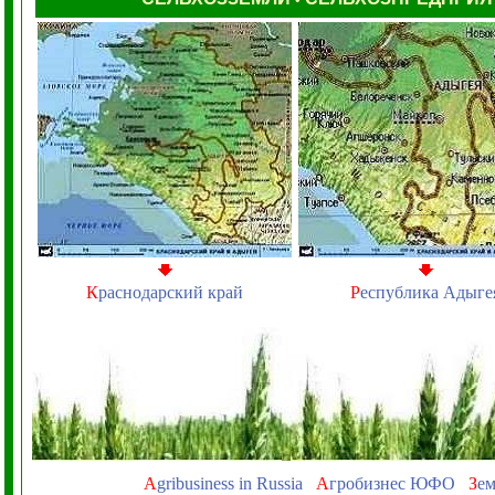
К
раснодарский край
Р
еспублика Адыге
A
gribusiness in Russia
А
гробизнес ЮФО
З
ем