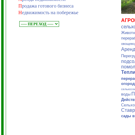
П
родажа готового бизнеса
Н
едвижимость на побережье
АГР
сельх
Животн
перера
овощево
Арен
Перегр
подсо
помол
Тепл
перера
огород
сельхозз
П
воды
Действ
Сельхо
Ставр
сады в