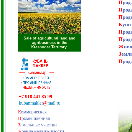
П
род
П
род
П
род
К
упи
П
род
Sale of agricultural land and
П
род
agribusiness in the
Ж
иво
Krasnodar Territory
.
З
емли
П
род
+7 918 441 85 99
kubanmakler
@
mail.ru
К
оммерческая
П
ромышленная
З
емельные участки
А
ренда недвижимости