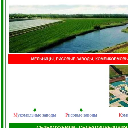
МЕЛЬНИЦЫ
,
РИСОВЫЕ ЗАВОДЫ
,
КОМБИКОРМОВЫ
М
укомольные заводы
Р
исовые заводы
К
ом
СЕЛЬХОЗЗЕМЛИ
СЕЛЬХОЗПРЕДПРИ
•