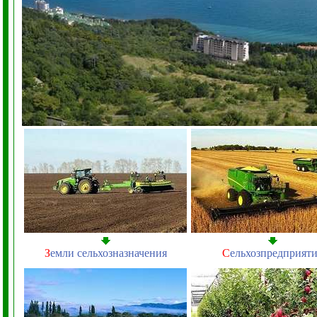
З
емли сельхозназначения
С
ельхозпредприят