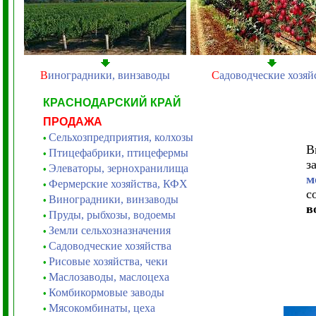
В
иноградники, винзаводы
С
адоводческие хозяй
КРАСНОДАРСКИЙ КРАЙ
ПРОДАЖА
Сельхозпредприятия, колхозы
•
В
Птицефабрики, птицефермы
•
з
Элеваторы, зернохранилища
•
м
Фермерские хозяйства, КФХ
•
с
Виноградники, винзаводы
•
в
Пруды, рыбхозы, водоемы
•
Земли сельхозназначения
•
Садоводческие хозяйства
•
Рисовые хозяйства, чеки
•
Маслозаводы, маслоцеха
•
Комбикормовые заводы
•
Мясокомбинаты, цеха
•