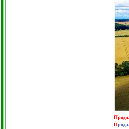
Прода
П
рода