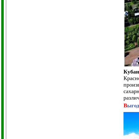
Кубан
Красн
произ
сахар
разли
В
ыгод