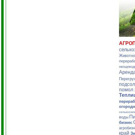
АГРО
сельхо
Животно
перераб
овощевод
Аренд
Перегру
подсол
помол 
Тепл
перераб
огородн
сельхоззе
Пи
воды
бизнес
агробиз
край
Зе