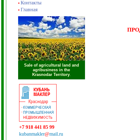
Контакты
•
Главная
•
ПР
Sale of agricultural land and
agribusiness in the
Krasnodar Territory
.
+7 918 441 85 99
kubanmakler
@
mail.ru