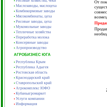
Рисовые хозяйства, чеки
•
От пок
Маслозаводы, маслоцеха
•
сущест
Комбикормовые заводы
•
совмес
Мясокомбинаты, цеха
•
возмез
Рисовые заводы, цеха
•
Прода
Мукомольные заводы
•
Продав
Тепличные хозяйства
•
необх
Переработка молока
•
Консервные заводы
•
Агропроизводство
•
АГРОБИЗНЕС ЮГА
Республика Крым
•
Республика Адыгея
•
Ростовская область
•
Краснодарский край
•
Ставропольский край
•
Агрокомплекс ЮФО
•
Кубаньагромаркет
•
Услуги компании
•
Информация
•