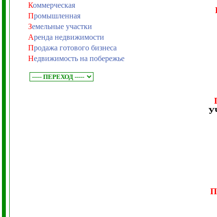
К
оммерческая
П
ромышленная
З
емельные участки
А
ренда недвижимости
П
родажа готового бизнеса
Н
едвижимость на побережье
У
П