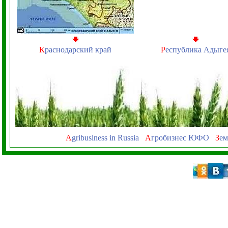
К
раснодарский край
Р
еспублика Адыге
A
gribusiness in Russia
А
гробизнес ЮФО
З
ем