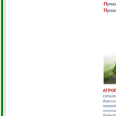
П
род
П
род
АГРО
сельхо
Животно
перераб
овощевод
Аренд