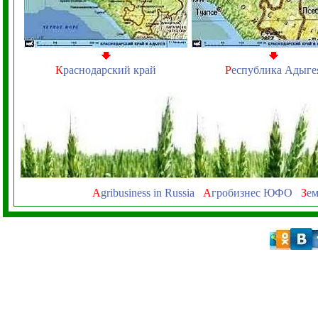
К
раснодарский край
Р
еспублика Адыге
A
gribusiness in Russia
А
гробизнес ЮФО
З
ем