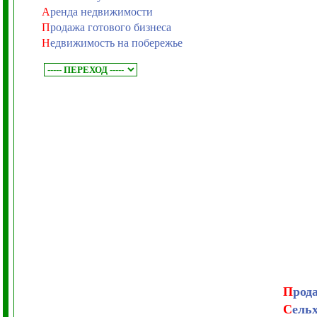
А
ренда недвижимости
П
родажа готового бизнеса
Н
едвижимость на побережье
П
род
С
ель