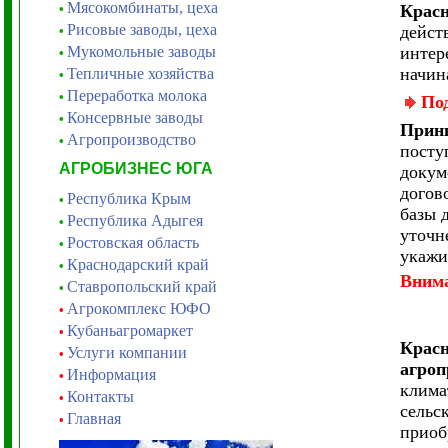
Мясокомбинаты, цеха
•
Красн
Рисовые заводы, цеха
дейст
•
Мукомольные заводы
интер
•
начин
Тепличные хозяйства
•
Переработка молока
•
По
Консервные заводы
•
Принц
Агропроизводство
•
посту
АГРОБИЗНЕС ЮГА
докум
догов
Республика Крым
•
базы 
Республика Адыгея
•
уточн
Ростовская область
•
укажи
Краснодарский край
•
Вним
Ставропольский край
•
Агрокомплекс ЮФО
•
Кубаньагромаркет
•
Красн
Услуги компании
•
агроп
Информация
•
клима
Контакты
•
сельс
Главная
•
приоб