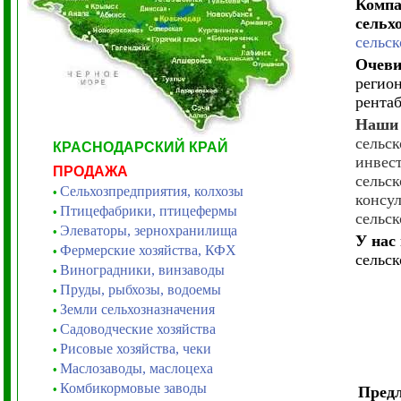
Компа
сельх
сельс
Очеви
регион
рента
Наши 
сельск
КРАСНОДАРСКИЙ КРАЙ
инвес
ПРОДАЖА
сельск
Сельхозпредприятия, колхозы
•
консу
Птицефабрики, птицефермы
•
сельс
Элеваторы, зернохранилища
•
У нас
Фермерские хозяйства, КФХ
•
сельс
Виноградники, винзаводы
•
Пруды, рыбхозы, водоемы
•
Земли сельхозназначения
•
Садоводческие хозяйства
•
Рисовые хозяйства, чеки
•
Маслозаводы, маслоцеха
•
Комбикормовые заводы
•
Предл