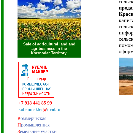
сельс
прода
Красн
капит
сельс
инфор
сельс
Sale of agricultural land and
помож
agribusiness in the
оформ
Krasnodar Territory
.
+7 918 441 85 99
kubanmakler
@
mail.ru
К
оммерческая
П
ромышленная
З
емельные участки