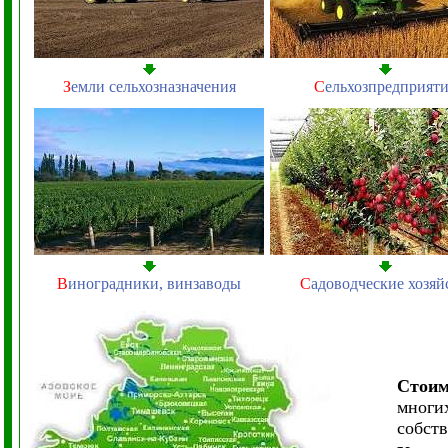
З
емли сельхозназначения
С
ельхозпредприят
В
иноградники, винзаводы
С
адоводческие хозяй
Стоим
многих
собств