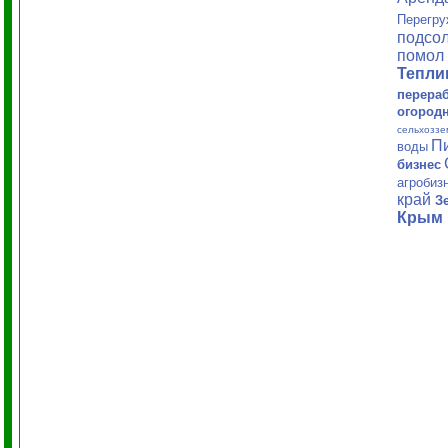
Перегру
подсол
помол 
Тепл
перера
огород
сельхоззе
П
воды
бизнес
агробиз
край
З
Крым