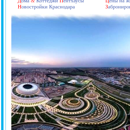
Д
ома
&
Коттеджи
П
ентхаусы
Ц
ены на ж
Н
овостройки Краснодара
З
аброниро