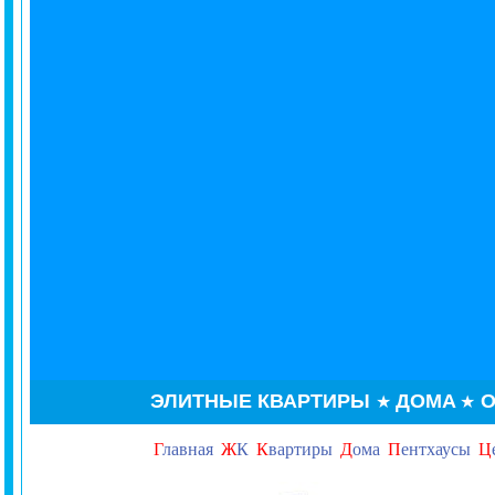
ЭЛИТНЫЕ КВАРТИРЫ
ДОМА
О
★
★
Г
лавная
Ж
К
К
вартиры
Д
ома
П
ентхаусы
Ц