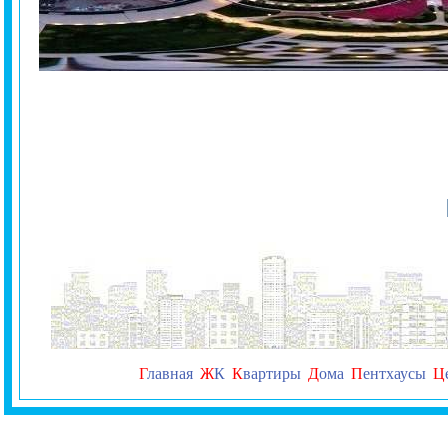
Г
лавная
Ж
К
К
вартиры
Д
ома
П
ентхаусы
Ц