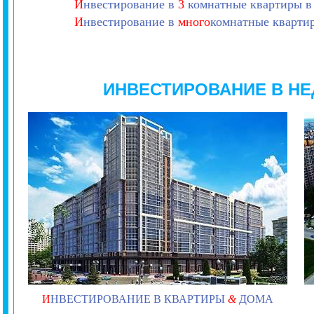
И
нвестирование в
3
комнатные квартиры в
И
нвестирование в
много
комнатные кварти
ИНВЕСТИРОВАНИЕ В Н
И
НВЕСТИРОВАНИЕ В КВАРТИРЫ
&
ДОМА