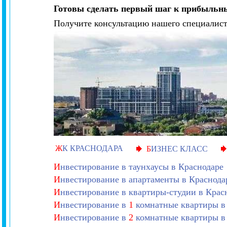
Готовы сделать первый шаг к прибыльн
Получите консультацию нашего специалист
Ж
К КРАСНОДАРА
Б
ИЗНЕС КЛАСС
И
нвестирование в таунхаусы в Краснодаре
И
нвестирование в апартаменты в Краснода
И
нвестирование в квартиры-студии в Крас
И
нвестирование в
1
комнатные квартиры в
И
нвестирование в
2
комнатные квартиры в