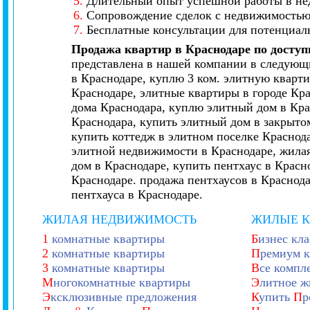
5.
Длительный опыт успешной работы в не
6.
Сопровождение сделок с недвижимостью 
7.
Бесплатные консультации для потенциал
Продажа квартир в Краснодаре по досту
представлена в нашей компании в следующи
в Краснодаре, куплю 3 ком. элитную кварти
Краснодаре, элитные квартиры в городе Кр
дома Краснодара, куплю элитный дом в Кра
Краснодара, купить элитный дом в закрытом
купить коттедж в элитном поселке Краснод
элитной недвижимости в Краснодаре, жилая
дом в Краснодаре, купить пентхаус в Красн
Краснодаре. продажа пентхаусов в Краснод
пентхауса в Краснодаре.
ЖИЛАЯ НЕДВИЖИМОСТЬ
ЖИЛЫЕ 
1
комнатные квартиры
Б
изнес кла
2
комнатные квартиры
П
ремиум к
3
комнатные квартиры
В
се компл
М
ногокомнатные квартиры
Э
литное ж
Э
ксклюзивные предложения
К
упить
П
р