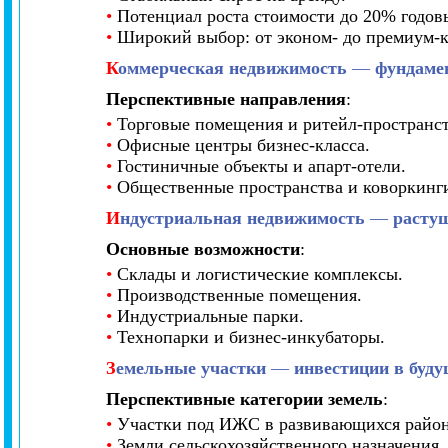
•
Потенциал роста стоимости до 20% годов
•
Широкий выбор: от эконом- до премиум-к
К
оммерческая недвижимость
—
фундаме
Перспективные направления
:
•
Торговые помещения и ритейл-пространст
•
Офисные центры бизнес-класса.
•
Гостиничные объекты и апарт-отели.
•
Общественные пространства и коворкинг
И
ндустриальная недвижимость
—
растущ
Основные возможности
:
•
Склады и логистические комплексы.
•
Производственные помещения.
•
Индустриальные парки.
•
Технопарки и бизнес-инкубаторы.
З
емельные участки
—
инвестиции в буду
Перспективные категории земель
:
•
Участки под ИЖС в развивающихся район
•
Земли сельскохозяйственного назначения.