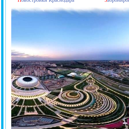
Н
овостройки Краснодара
З
аброниро