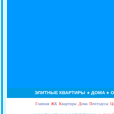
ЭЛИТНЫЕ КВАРТИРЫ
ДОМА
О
★
★
Г
лавная
Ж
К
К
вартиры
Д
ома
П
ентхаусы
Ц