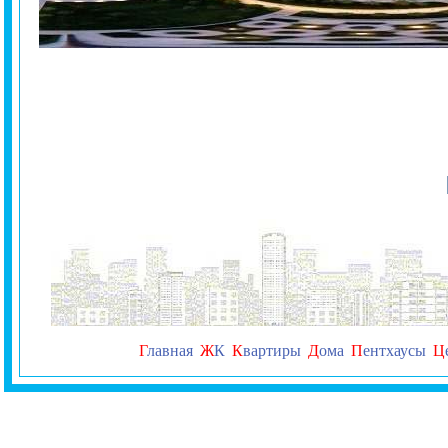
Г
лавная
Ж
К
К
вартиры
Д
ома
П
ентхаусы
Ц