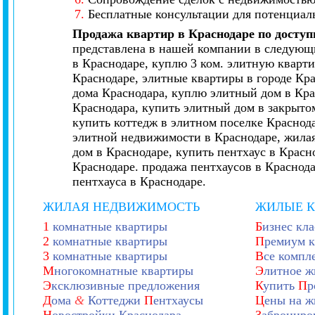
7.
Бесплатные консультации для потенциал
Продажа квартир в Краснодаре по досту
представлена в нашей компании в следующи
в Краснодаре, куплю 3 ком. элитную кварти
Краснодаре, элитные квартиры в городе Кр
дома Краснодара, куплю элитный дом в Кра
Краснодара, купить элитный дом в закрытом
купить коттедж в элитном поселке Краснод
элитной недвижимости в Краснодаре, жилая
дом в Краснодаре, купить пентхаус в Красн
Краснодаре. продажа пентхаусов в Краснод
пентхауса в Краснодаре.
ЖИЛАЯ НЕДВИЖИМОСТЬ
ЖИЛЫЕ 
1
комнатные квартиры
Б
изнес кла
2
комнатные квартиры
П
ремиум к
3
комнатные квартиры
В
се компл
М
ногокомнатные квартиры
Э
литное ж
Э
ксклюзивные предложения
К
упить
П
р
Д
ома
&
Коттеджи
П
ентхаусы
Ц
ены на ж