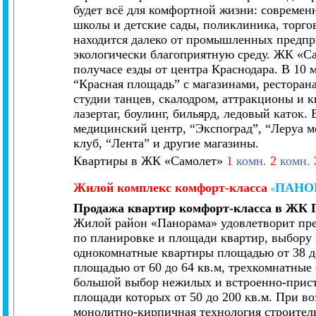
будет всё для комфортной жизни: совреме
школы и детские сады, поликлиника, торго
находится далеко от промышленных предпри
экологически благоприятную среду. ЖК «Са
получасе езды от центра Краснодара. В 10
“Красная площадь” с магазинами, ресторана
студии танцев, скалодром, аттракционы и к
лазертаг, боулинг, бильярд, ледовый каток.
медицинский центр, “Экспоград”, “Леруа м
клуб, “Лента” и другие магазины.
Квартиры в ЖК «Самолет»
1
комн.
2
комн.
Жилой комплекс
комфорт-класса
ПАНО
«
Продажа квартир комфорт-класса в ЖК 
Ж
илой район
«Панорама» удовлетворит пр
по планировке и площади квартир, выбору 
однокомнатные квартиры площадью от 38 до
площадью от 60 до 64 кв.м, трехкомнатные 
большой выбор нежилых и встроенно-прис
площади которых от 50 до 200 кв.м. При в
монолитно-кирпичная технология строитель