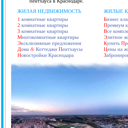
пентхауса в Краснодаре.
ЖИЛАЯ НЕДВИЖИМОСТЬ
ЖИЛЫЕ 
1
комнатные квартиры
Б
изнес кла
2
комнатные квартиры
П
ремиум к
3
комнатные квартиры
В
се компл
М
ногокомнатные квартиры
Э
литное ж
Э
ксклюзивные предложения
К
упить
П
р
Д
ома
&
Коттеджи
П
ентхаусы
Ц
ены на ж
Н
овостройки Краснодара
З
аброниро