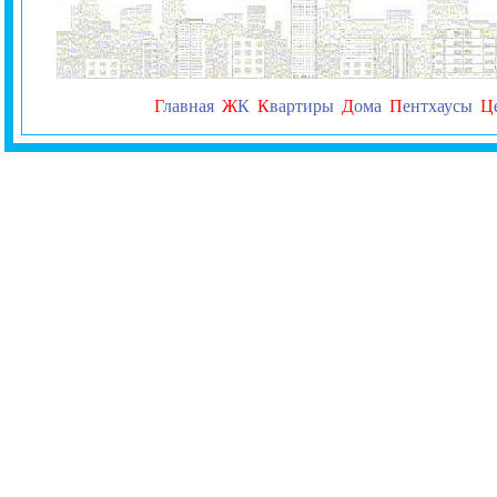
Г
лавная
Ж
К
К
вартиры
Д
ома
П
ентхаусы
Ц