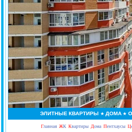
ЭЛИТНЫЕ КВАРТИРЫ
ДОМА
О
★
★
Г
лавная
Ж
К
К
вартиры
Д
ома
П
ентхаусы
Ц