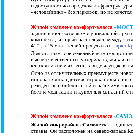
и доступностью городской инфраструктуры.
«человейники» без парковок, но не хочется
Жилой комплекс
комфорт-класса
«
МОС
здание в виде «свечки» с уникальной архит
комплекса, который расположен между Сев
41/1, в 15 мин. пешей прогулки от
П
арка К
Дом отличает современный минималистичн
высококачественных материалов, живая изго
клеткой из певчих птиц в виде лаундж зоны
Одно из отличительных преимуществ новог
инновационная детская игровая зона с инт
резидентов с библиотекой и рабочими зонам
йоги и медитации и купол для свиданий с п
Жилой комплекс
комфорт-класса
САМО
«
Жилой микрорайон
«
Самолет
» ― один из
страны. Он расположен на северо-западе Кр