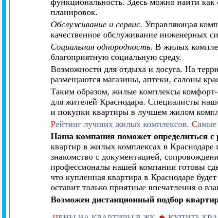
функциональность. Здесь можно найти как
планировок.
Обслуживание и сервис
. Управляющая комп
качественное обслуживание инженерных сис
Социальная однородность
. В жилых компле
благоприятную социальную среду.
Возможности для отдыха и досуга. На тер
размещаются магазины, аптеки, салоны кра
Таким образом, жилые комплексы комфорт-к
для жителей Краснодара.
Специалисты наше
и покупки квартиры в лучшем жилом компл
Р
ейтинг лучших жилых комплексов.
С
амые
Наша компания поможет определиться с
квартир в жилых комплексах в Краснодаре 
знакомство с документацией, сопровождения
профессионалы нашей компании готовы сдел
что купленная квартира в Краснодаре буде
оставит только приятные впечатления о вз
Возможен дистанционный подбор квартир
Ц
ЕНЫ НА КВАРТИРЫ В ЖК
К
УПИТЬ КВА