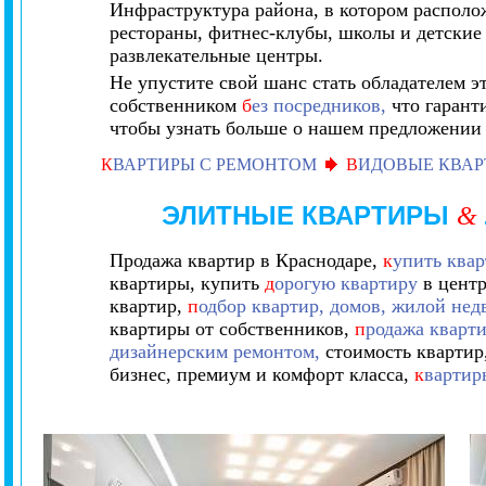
Инфраструктура района, в котором располож
рестораны, фитнес-клубы, школы и детские
развлекательные центры.
Не упустите свой шанс стать обладателем э
собственником
б
ез посредников,
что гаранти
чтобы узнать больше о нашем предложении 
К
ВАРТИРЫ С РЕМОНТОМ
В
ИДОВЫЕ КВА
ЭЛИТНЫЕ КВАРТИРЫ
&
Продажа квартир в Краснодаре,
к
упить квар
квартиры, купить
д
орогую квартиру
в центр
квартир,
п
одбор квартир, домов, жилой нед
квартиры от собственников,
п
родажа кварт
дизайнерским ремонтом,
стоимость квартир
бизнес, премиум и комфорт класса,
к
вартир