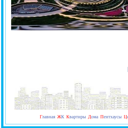
Г
лавная
Ж
К
К
вартиры
Д
ома
П
ентхаусы
Ц