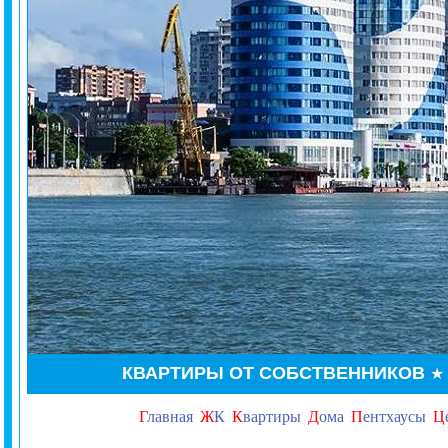
КВАРТИРЫ ОТ СОБСТВЕННИКОВ
Г
лавная
Ж
К
К
вартиры
Д
ома
П
ентхаусы
Ц