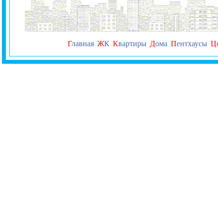
Г
лавная
Ж
К
К
вартиры
Д
ома
П
ентхаусы
Ц