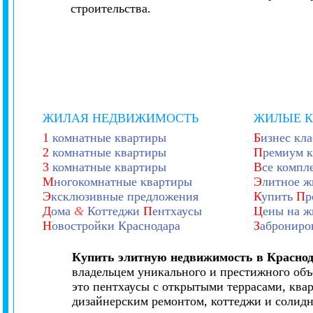
строительства.
ЖИЛАЯ НЕДВИЖИМОСТЬ
ЖИЛЫЕ 
1
комнатные квартиры
Б
изнес кла
2
комнатные квартиры
П
ремиум к
3
комнатные квартиры
В
се компл
М
ногокомнатные квартиры
Э
литное ж
Э
ксклюзивные предложения
К
упить
П
р
Д
ома
&
Коттеджи
П
ентхаусы
Ц
ены на ж
Н
овостройки Краснодара
З
аброниро
Купить элитную недвижимость в Красно
владельцем уникального и престижного объ
это пентхаусы с открытыми террасами, квар
дизайнерским ремонтом, коттеджи и солид