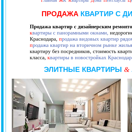
Г
лавная
Ж
К
К
вартиры
Д
ома
П
ентхаусы
Ц
ПРОДАЖА
КВАРТИР С Д
Продажа квартир
с дизайнерским ремонт
к
вартиры с панорамными окнами,
недорогие
Краснодара,
п
родажа видовых квартир рядом
п
родажа квартир на вторичном рынке жилья
квартиру без посредников, стоимость кварт
класса,
к
вартиры в новостройках Краснодар
ЭЛИТНЫЕ КВАРТИРЫ
&