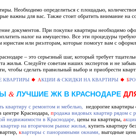
иры. Необходимо определиться с площадью, количеством
рые важны для вас. Также стоит обратить внимание на с
ние документов. При покупке квартиры необходимо офо
и оплатить налог на имущество. Все эти процедуры требу
м юристам или риэлторам, которые помогут вам с оформ
раснодаре – это серьезный шаг, который требует тщател
та жилья. Следуйте советам наших экспертов и не забыв
и, чтобы сделать правильный выбор и приобрести кварт
Е КВАРТИРЫ
А
КЦИИ
&
СКИДКИ НА КВАРТИРЫ
Б
РО
РЫ
ЛУЧШИЕ ЖК В КРАСНОДАРЕ
ДЛ
&
ть квартиру с ремонтом и мебелью,
недорогие квартиры 
 центре Краснодара,
п
родажа видовых квартир рядом с р
лой недвижимости в Краснодаре,
цены на квартиры,
а
кции
 квартир на вторичном рынке жилья,
купить квартиру бе
вартир,
к
вартиры с панорамными окнами,
выгодные цены