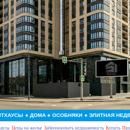
НТХАУСЫ
ДОМА
ОСОБНЯКИ
ЭЛИТНАЯ НЕД
★
★
★
хаусы
Ц
ены на жилье
З
абронировать недвижимость
К
упить
П
ро