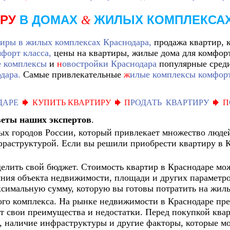
ИРУ
В ДОМАХ
ЖИЛЫХ КОМПЛЕКСА
&
тиры в жилых комплексах Краснодара,
продажа квартир, 
форт класса,
цены на квартиры, жилые дома для комфор
 комплексы
и
н
овостройки Краснодара
популярные сред
дара.
Самые привлекательные
ж
илые комплексы комфорт
ДАРЕ
КУПИТЬ КВАРТИРУ
П
РОДАТЬ КВАРТИРУ
П
веты наших экспертов
.
ых городов России, который привлекает множество людей
раструктурой. Если вы решили приобрести квартиру в К
делить свой бюджет. Стоимость квартир в Краснодаре мож
ояния объекта недвижимости, площади и других параметр
симальную сумму, которую вы готовы потратить на жиль
го комплекса. На рынке недвижимости в Краснодаре пр
т свои преимущества и недостатки. Перед покупкой ква
а, наличие инфраструктуры и другие факторы, которые м