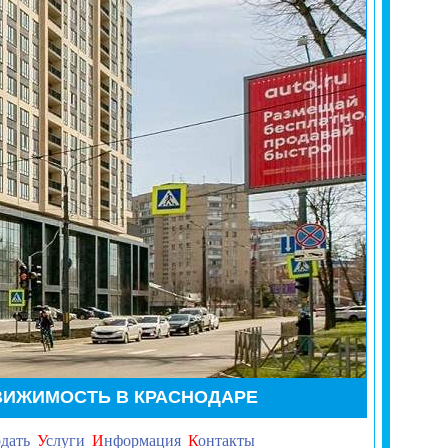
ВИЖИМОСТЬ В КРАСНОДАРЕ
дать
У
слуги
И
нформация
К
онтакты