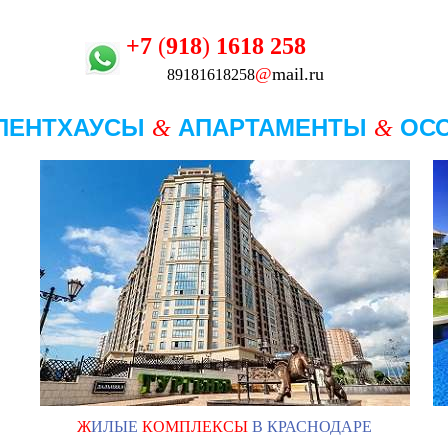
+7
(
918
)
1618
258
@
mail.ru
89181618258
ПЕНТХАУСЫ
АПАРТАМЕНТЫ
ОС
&
&
Ж
ИЛЫЕ
КОМПЛЕКСЫ
В КРАСНОДАРЕ