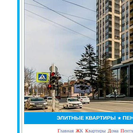
ЭЛИТНЫЕ КВАРТИРЫ
ПЕ
★
Г
лавная
Ж
К
К
вартиры
Д
ома
П
ент