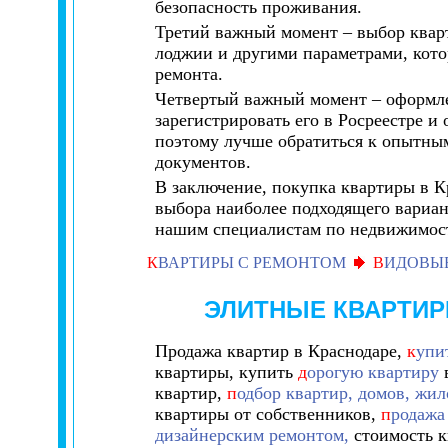
безопасность проживания.
Третий важный момент – выбор кварт
лоджии и другими параметрами, кото
ремонта.
Четвертый важный момент – оформле
зарегистрировать его в Росреестре 
поэтому лучше обратиться к опытны
документов.
В заключение, покупка квартиры в К
выбора наиболее подходящего вариан
нашим специалистам по недвижимост
К
ВАРТИРЫ С РЕМОНТОМ
В
ИДОВЫ
ЭЛИТНЫЕ КВАРТИ
Продажа квартир в Краснодаре,
к
упи
квартиры, купить
д
орогую квартиру
в
квартир,
п
одбор квартир, домов, жи
квартиры от собственников,
п
родажа
дизайнерским ремонтом,
стоимость к