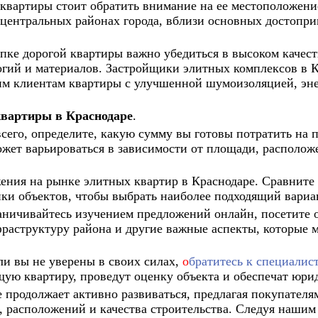
квартиры стоит обратить внимание на ее местоположени
центральных районах города, вблизи основных достоприм
пке дорогой квартиры важно убедиться в высоком качеств
гий и материалов. Застройщики элитных комплексов в К
им клиентам квартиры с улучшенной шумоизоляцией, эн
квартиры в Краснодаре
.
его, определите, какую сумму вы готовы потратить на п
жет варьироваться в зависимости от площади, расположе
ения на рынке элитных квартир в Краснодаре. Сравните 
ики объектов, чтобы выбрать наиболее подходящий вариа
ничивайтесь изучением предложений онлайн, посетите о
фраструктуру района и другие важные аспекты, которые 
и вы не уверены в своих силах,
о
братитесь к специалис
щую квартиру, проведут оценку объекта и обеспечат юри
 продолжает активно развиваться, предлагая покупател
 расположений и качества строительства. Следуя нашим