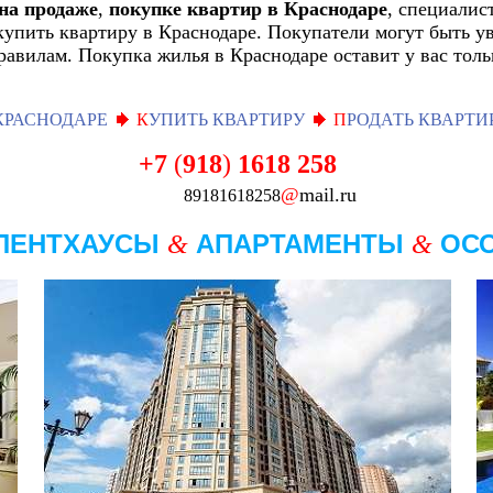
на продаже
,
покупке квартир в Краснодаре
, специалис
купить квартиру в Краснодаре. Покупатели могут быть у
равилам. Покупка жилья в Краснодаре оставит у вас тол
КРАСНОДАРЕ
К
УПИТЬ КВАРТИРУ
П
РОДАТЬ КВАРТИ
+7
(
918
)
1618
258
@
mail.ru
89181618258
ПЕНТХАУСЫ
АПАРТАМЕНТЫ
ОС
&
&