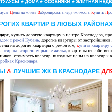
НТХАУСЫ
ДОМА
ОСОБНЯКИ
ЭЛИТНАЯ НЕД
★
★
★
хаусы
Ц
ены на жилье
З
абронировать недвижимость
К
упить
П
ро
РОГИХ КВАРТИР В ЛЮБЫХ РАЙОНА
даре
, купить дорогую квартиру в центре Краснодара, пр
ядом с рекой Кубань,
дорогие квартиры от застройщиков
цены на дорогие
квартиры с ремонтом,
к
упить квартиру 
вартир на вторичном рынке жилья,
квартиры от собствен
ников, стоимость квартир,
выгодные цены на квартиры в
тройках Краснодара.
РЫ
ЛУЧШИЕ ЖК В КРАСНОДАРЕ
ДЛ
&