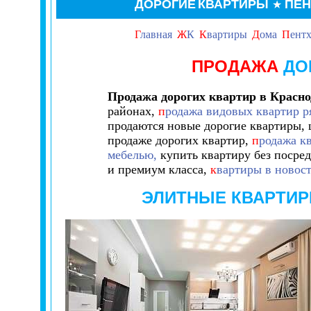
ДОРОГИЕ
КВАРТИРЫ
ПЕ
★
Г
лавная
Ж
К
К
вартиры
Д
ома
П
ент
ПРОДАЖА
ДО
Продажа дорогих квартир в Красно
районах,
п
родажа видовых квартир р
продаются новые дорогие
квартиры,
продаже дорогих
квартир,
п
родажа к
мебелью,
купить квартиру без посред
и премиум класса,
к
вартиры в новос
ЭЛИТНЫЕ КВАРТИ