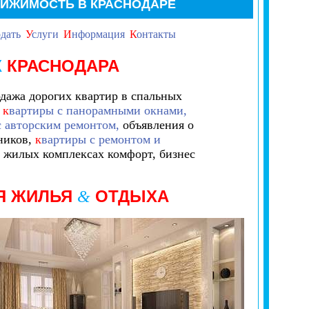
ВИЖИМОСТЬ В КРАСНОДАРЕ
дать
У
слуги
И
нформация
К
онтакты
Х
КРАСНОДАРА
одажа дорогих
квартир в спальных
,
к
вартиры с панорамными окнами,
с авторским ремонтом,
объявления о
ников,
к
вартиры с ремонтом и
 жилых комплексах комфорт, бизнес
Я ЖИЛЬЯ
ОТДЫХА
&