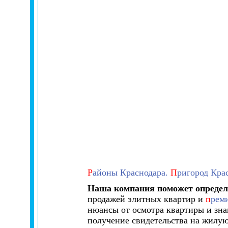
Р
айоны Краснодара.
П
ригород Кра
Наша компания поможет определ
продажей элитных квартир и
п
рем
нюансы от осмотра квартиры и зна
получение свидетельства на жилую