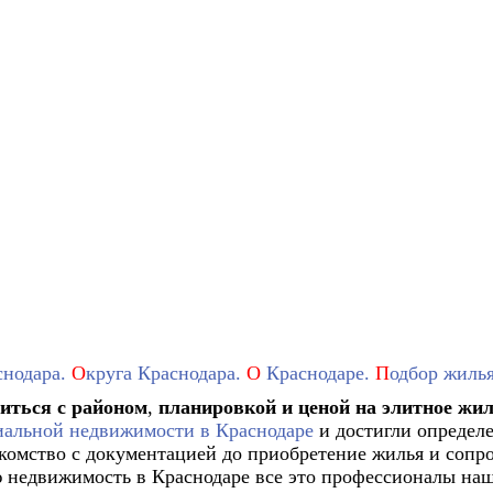
снодара.
О
круга Краснодара.
О
Краснодаре.
П
одбор жилья
иться с районом
,
планировкой и ценой на элитное жи
иальной недвижимости в Краснодаре
и достигли определе
комство с документацией до приобретение жилья и сопр
 недвижимость в Краснодаре все это профессионалы наш