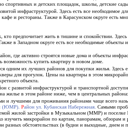
тво спортивных и детских площадок, школы, детские сад
азвитой инфраструктурой. Здесь есть все необходимое д
 кафе и рестораны. Также в Карасунском округе есть мн
ех, кто предпочитает жить в тишине и спокойствии. Зде
Также в Западном округе есть все необходимые объекты 
айон, где активно строятся новые дома и объекты инфра
ть возможность купить квартиру в новом доме.
ся одним их лучших районов для покупки жилья. Здесь е
скверы для прогулок. Цены на квартиры в этом микрорайо
кретного объекта.
йон с развитой инфраструктурой и транспортной доступн
на жилье в этом районе ниже, чем в центральных районах
ми и лучшими для проживания районами чаще всего на
й (ЮМР).
Р
айон ул. Кубанская Набережная.
Самыми пробл
емой жилой застройки в Музыкальном (ММР) и поселке 
о изучить микрорайон по картам, панорамам, обзорам и р
и разных обстоятельствах (в будни и выходные, днем и 