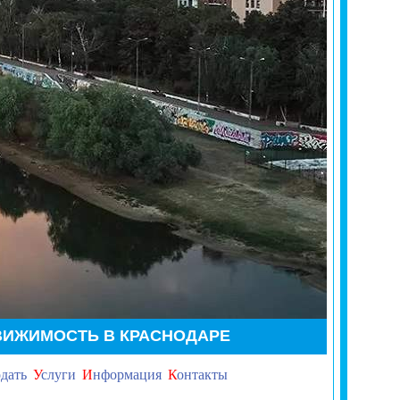
ВИЖИМОСТЬ В КРАСНОДАРЕ
дать
У
слуги
И
нформация
К
онтакты