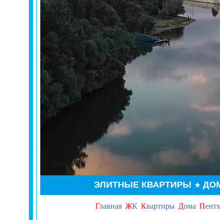
ЭЛИТНЫЕ КВАРТИРЫ
ДО
★
Г
лавная
Ж
К
К
вартиры
Д
ома
П
ент