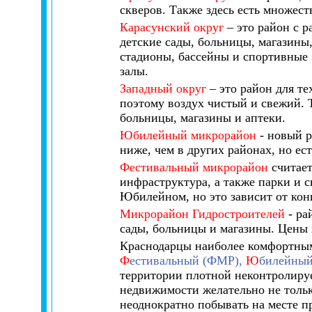
скверов. Также здесь есть множес
Карасунский округ
– это район с р
детские сады, больницы, магазины,
стадионы, бассейны и спортивные
залы.
Западный округ
– это район для т
поэтому воздух чистый и свежий. 
больницы, магазины и аптеки.
Юбилейный микрорайон
- новый р
ниже, чем в других районах, но ес
Фестивальный микрорайон
считает
инфраструктура, а также парки и 
Юбилейном, но это зависит от кон
Микрорайон Гидростроителей
- ра
сады, больницы и магазины. Цены 
Краснодарцы наиболее комфортны
Ф
естивальный (ФМР),
Ю
билейны
территории плотной неконтролиру
недвижимости желательно не тольк
неоднократно побывать на месте пр