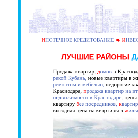
И
ПОТЕЧНОЕ КРЕДИТОВАНИЕ
И
НВЕ
ЛУЧШИЕ РАЙОНЫ
Д
Продажа квартир,
д
омов
в Краснода
рекой Кубань,
новые квартиры в жи
ремонтом и мебелью,
недорогие к
Краснодара,
п
родажа квартир на в
недвижимости в Краснодаре,
цены 
квартиру
б
ез посредников,
к
вартир
выгодная цена на квартиры в
ж
илы