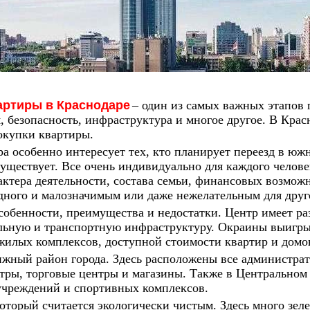
артиры в Краснодаре
– один из самых важных этапов
 безопасность, инфраструктура и многое другое. В Красн
окупки квартиры.
а особенно интересует тех, кто планирует переезд в юж
существует. Все очень индивидуально для каждого челове
актера деятельности, состава семьи, финансовых возмож
дного и малозначимым или даже нежелательным для друг
собенности, преимущества и недостатки. Центр имеет ра
льную и транспортную инфраструктуру. Окраины выигры
жилых комплексов, доступной стоимости квартир и домо
жный район города. Здесь расположены все администрат
атры, торговые центры и магазины. Также в Центральном
учреждений и спортивных комплексов.
который считается экологически чистым. Здесь много зел