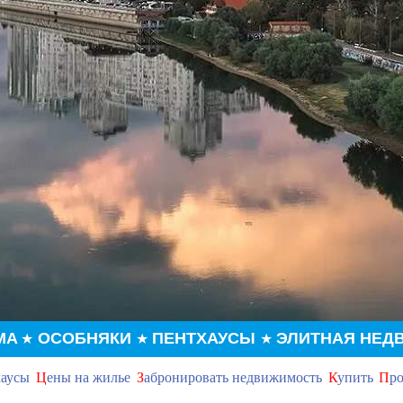
МА
ОСОБНЯКИ
ПЕНТХАУСЫ
ЭЛИТНАЯ НЕД
★
★
★
хаусы
Ц
ены на жилье
З
абронировать недвижимость
К
упить
П
ро