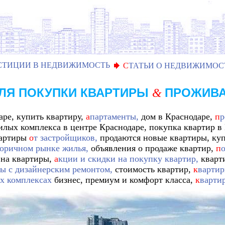
СТИЦИИ В НЕДВИЖИМОСТЬ
С
ТАТЬИ О НЕДВИЖИМОС
ЛЯ ПОКУПКИ КВАРТИРЫ
ПРОЖИВ
&
ре, купить квартиру,
а
партаменты,
дом в Краснодаре,
п
р
лых комплекса в центре Краснодаре, покупка квартир в
вартиры
о
т застройщиков,
продаются новые квартиры, ку
торичном рынке жилья,
объявления о продаже квартир,
п
о
на квартиры,
а
кции и скидки на покупку квартир,
кварт
ы с дизайнерским ремонтом,
стоимость квартир,
к
вартир
х комплексах
бизнес, премиум и комфорт класса,
к
варти