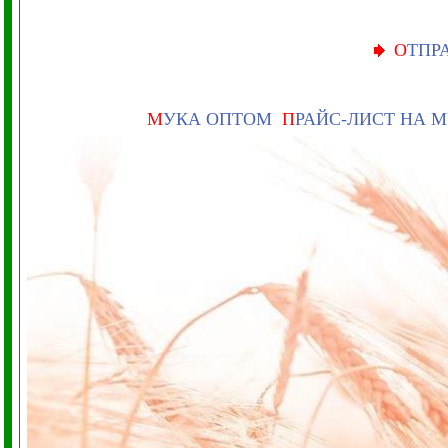
О
ТПР
М
УКА ОПТОМ
П
РАЙС-ЛИСТ НА 