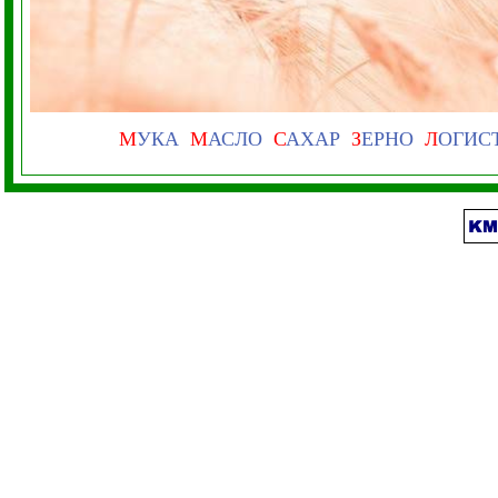
М
УКА
М
АСЛО
С
АХАР
З
ЕРНО
Л
ОГИС