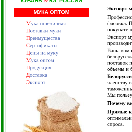
КУБАНЬ
&
ЮГ РОССИИ
Экспорт м
МУКА ОПТОМ
Профессио
М
ука пшеничная
фасовка. 
покупател
П
оставки муки
Экспорт м
П
реимущества
производи
С
ертификаты
Ваша комп
Ц
ены на муку
белорусск
М
ука оптом
поставок 
П
родукция
объемы и 
Д
оставка
Белорусс
Э
кспорт
членству 
таможенны
Мы пользу
Почему вы
Прямые к
оптимальн
спроса.