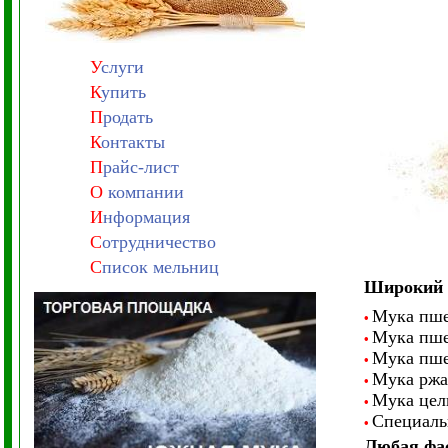
У
слуги
К
упить
П
родать
К
онтакты
П
райс-лист
О
компании
И
нформация
С
отрудничество
С
писок мельниц
Широкий 
Мука пше
•
Мука пше
•
Мука пше
•
Мука ржан
•
Мука цел
•
Специальн
•
Любая фа