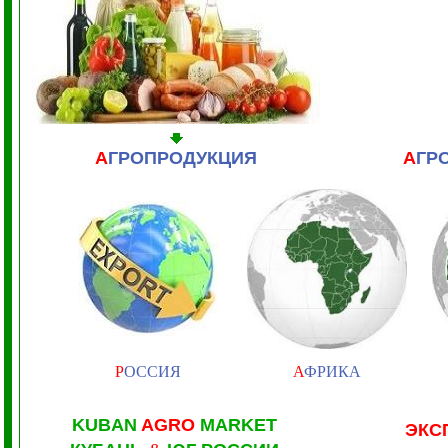
А
ГРОПРОДУКЦИЯ
А
ГР
Р
ОССИЯ
А
ФРИКА
KUBAN
AGRO
MARKET
ЭКС