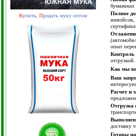
бумажных м
Полное до
К
упить,
П
родать муку оптом
инвойсов,
сертифика
Отлаженн
(автомоби
опыт перев
Контроль 
отгрузкой.
Как мы в
Ваш запр
интересую
Расчет и 
предложени
Отгрузка 
транспорт
Выполнени
доставку т
Готовы на