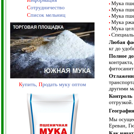
И
нформация
Мука пше
•
С
отрудничество
Мука пше
•
С
писок мельниц
Мука пше
•
Мука ржан
•
Мука цел
•
Специальн
•
Любая фа
кг до удоб
Полное до
контракта
фитосанит
Отлаженн
транспорт
К
упить,
П
родать муку оптом
другими м
Контроль 
отгрузкой.
Географи
Мы осущес
Ереван, Гю
Как начат