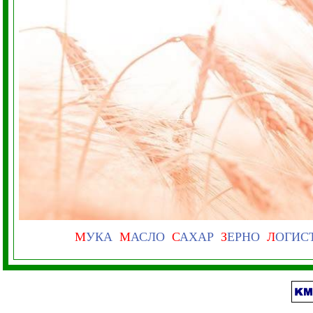
М
УКА
М
АСЛО
С
АХАР
З
ЕРНО
Л
ОГИС