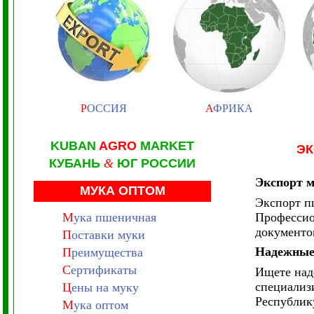
Р
ОССИЯ
А
ФРИКА
KUBAN
AGRO
MARKET
ЭК
КУБАНЬ
&
ЮГ РОССИИ
Экспорт м
МУКА ОПТОМ
Экспорт п
М
ука пшеничная
Профессио
документов
П
оставки муки
Надежные
П
реимущества
С
ертификаты
Ищете над
специализ
Ц
ены на муку
Республик
М
ука оптом