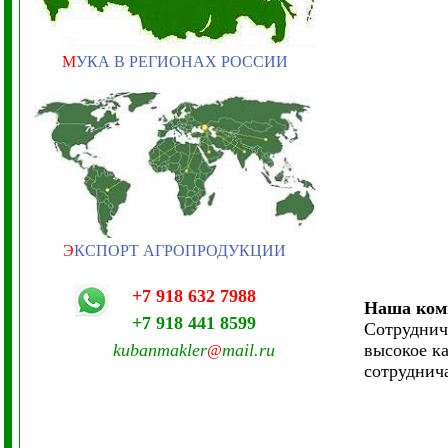
М
УКА В РЕГИОНАХ РОССИИ
Э
КСПОРТ АГРОПРОДУКЦИИ
+7 918 632 7988
Наша комп
+7 918 441 8599
Сотруднич
kubanmakler
mail.ru
высокое к
@
сотруднича