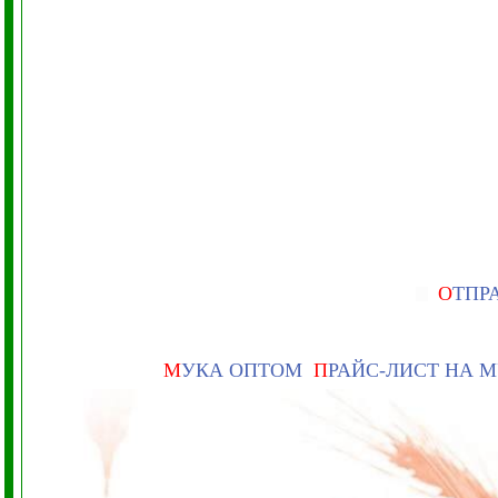
О
ТПР
М
УКА ОПТОМ
П
РАЙС-ЛИСТ НА 