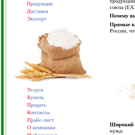
продукции
П
родукция
союза (ЕА
Д
оставка
Почему в
Э
кспорт
Прямые к
России, чт
У
слуги
К
упить
П
родать
К
онтакты
П
райс-лист
Широкий 
О
компании
нужд: