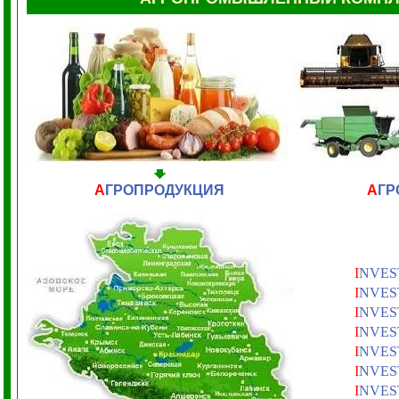
А
ГРОПРОДУКЦИЯ
А
ГР
I
NVES
I
NVES
I
NVES
I
NVES
I
NVES
I
NVES
I
NVES