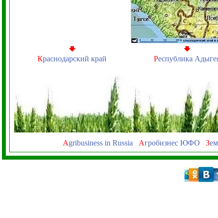
К
раснодарский край
Р
еспублика Адыге
A
gribusiness in Russia
А
гробизнес ЮФО
З
ем