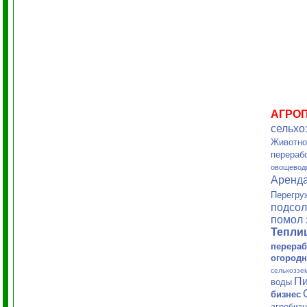
АГРО
сельхо
Животно
перераб
овощевод
Аренд
Перегру
подсол
помол 
Тепл
перераб
огородн
сельхоззе
Пи
воды
бизнес
агробиз