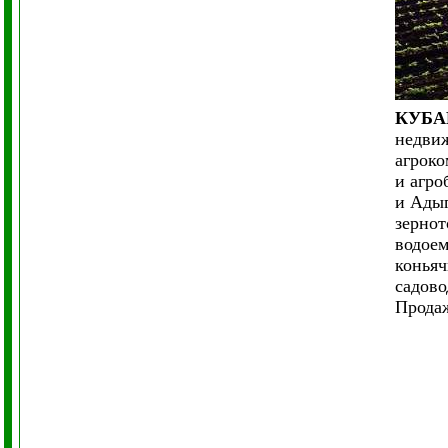
КУБ
недвиж
агроко
и агро
и Ады
зернот
водоем
коньяч
садово
Продаж