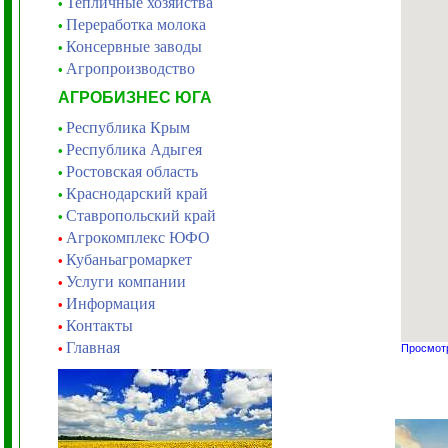
Тепличные хозяйства
•
Переработка молока
•
Консервные заводы
•
Агропроизводство
•
АГРОБИЗНЕС ЮГА
Республика Крым
•
Республика Адыгея
•
Ростовская область
•
Краснодарский край
•
Ставропольский край
•
Агрокомплекс ЮФО
•
Кубаньагромаркет
•
Услуги компании
•
Информация
•
Контакты
•
Главная
•
Просмотр