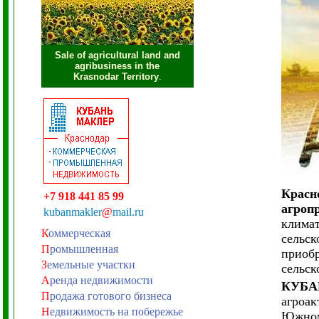
Sale of agricultural land and
agribusiness in the
Krasnodar Territory
.
Красн
+7 918 441 85 99
агроп
kubanmakler
@
mail.ru
климат
К
оммерческая
сельск
П
ромышленная
приобр
З
емельные участки
сельск
А
ренда недвижимости
КУБА
П
родажа готового бизнеса
агроак
Н
едвижимость на побережье
Южном 