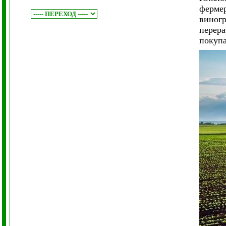
фермер
виногр
перера
покупа