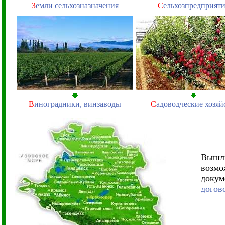
З
емли сельхозназначения
С
ельхозпредприят
В
иноградники, винзаводы
С
адоводческие хозяй
Вышл
возмо
докум
догов