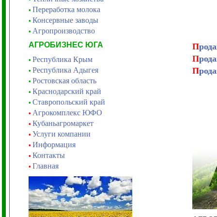
Переработка молока
•
Консервные заводы
•
Агропроизводство
•
АГРОБИЗНЕС ЮГА
П
рода
П
рода
Республика Крым
•
Республика Адыгея
П
рода
•
Ростовская область
•
Краснодарский край
•
Ставропольский край
•
Агрокомплекс ЮФО
•
Кубаньагромаркет
•
Услуги компании
•
Информация
•
Контакты
•
Главная
•