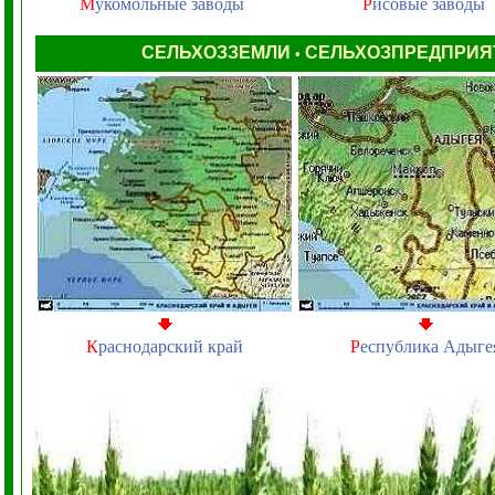
М
укомольные заводы
Р
исовые заводы
СЕЛЬХОЗЗЕМЛИ
СЕЛЬХОЗПРЕДПРИ
•
К
раснодарский край
Р
еспублика Адыге