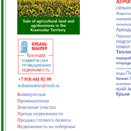
АГРО
сельхо
Животно
перераб
Sale of agricultural land and
овощевод
agribusiness in the
Аренд
Krasnodar Territory
.
Перегру
подсол
помол 
Тепл
перера
огород
сельхоззе
П
воды
бизнес
+7 918 441 85 99
агробиз
kubanmakler
@
mail.ru
край
З
Крым
К
оммерческая
П
ромышленная
З
емельные участки
А
ренда недвижимости
П
родажа готового бизнеса
Н
едвижимость на побережье