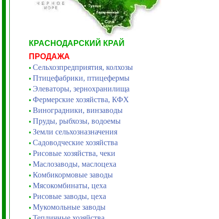
КРАСНОДАРСКИЙ КРАЙ
ПРОДАЖА
Сельхозпредприятия, колхозы
•
Птицефабрики, птицефермы
•
Элеваторы, зернохранилища
•
Фермерские хозяйства, КФХ
•
Виноградники, винзаводы
•
Пруды, рыбхозы, водоемы
•
Земли сельхозназначения
•
Садоводческие хозяйства
•
Рисовые хозяйства, чеки
•
Маслозаводы, маслоцеха
•
Комбикормовые заводы
•
Мясокомбинаты, цеха
•
Рисовые заводы, цеха
•
Мукомольные заводы
•
Тепличные хозяйства
•