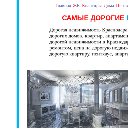
Г
лавная
Ж
К
К
вартиры
Д
ома
П
ент
САМЫЕ ДОРОГИЕ
Дорогая недвижимость Краснодара,
дорогих домов, квартир, апартамен
дорогой недвижимости в Краснодар
ремонтом, цена на дорогую недвиж
дорогую квартиру, пентхаус, апарт