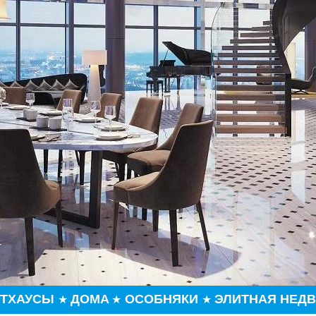
НТХАУСЫ
ДОМА
ОСОБНЯКИ
ЭЛИТНАЯ НЕД
★
★
★