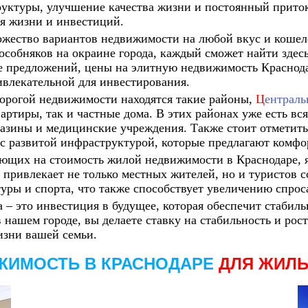
уктуры, улучшение качества жизни и постоянный приток
я жизни и инвестиций.
ожество вариантов недвижимости на любой вкус и кошел
собняков на окраине города, каждый сможет найти здесь
ие предложений, цены на элитную недвижимость Краснод
ривлекательной для инвестирования.
орогой недвижимости находятся такие районы,
Ц
ентраль
ртиры, так и частные дома. В этих районах уже есть вс
газины и медицинские учреждения. Также стоит отметить
с развитой инфраструктурой, которые предлагают комфо
ющих на стоимость жилой недвижимости в Краснодаре, я
 привлекает не только местных жителей, но и туристов со
туры и спорта, что также способствует увеличению спрос
– это инвестиция в будущее, которая обеспечит стабиль
ашем городе, вы делаете ставку на стабильность и рост 
изни вашей семьи.
ЖИМОСТЬ В КРАСНОДАРЕ
ДЛЯ ЖИЛ