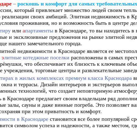
одаре
–
роскошь и комфорт для самых требовательных
ссии, который привлекает множество людей своим теплы
реализации своих амбиций. Элитная недвижимость в Кр
условия проживания, но и возможность быть в центре де
ртиру
или
а
партаменты
в Краснодаре, то вы находитесь в
ые и эксклюзивные предложения на рынке элитной недв
це нашего замечательного города.
итной недвижимости в Краснодаре является ее местопо
э
литные котеджные поселки
расположены в самых прест
ёмушки, что обеспечивает их близость к ключевым объ
е учреждения, торговые центры и развлекательные завед
тирах в жилых комплексах премиум класса Краснодара
в
окна и террасы. Дизайн интерьеров и экстерьеров выпол
менных технологий, что создает неповторимую атмосфер
ь в Краснодаре предлагает своим владельцам ряд дополн
ые залы, сауны и даже винные погреба. Это позволяет в
сохраняя при этом приватность и комфорт.
имости в Краснодаре
становится все более популярной с
вится символом успеха и надежности, а также местом, г