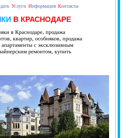
дать
У
слуги
И
нформация
К
онтакты
ЯКИ
В КРАСНОДАРЕ
няки в Краснодаре, продажа
нтов, квартир, особняков, продажа
, апартаменты с эксклюзивным
изайнерским ремонтом, купить