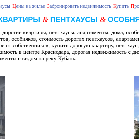
хаусы
Ц
ены на жилье
З
абронировать недвижимость
К
упить
П
ро
КВАРТИРЫ
ПЕНТХАУСЫ
ОСОБН
&
&
 дорогие квартиры, пентхаусы, апартаменты, дома, особ
тов, особняков, стоимость дорогих пентхаусов, апартаме
е от собственников, купить дорогую квартиру, пентхаус
имость в центре Краснодара, дорогая недвижимость с д
аменты с видом на реку Кубань.