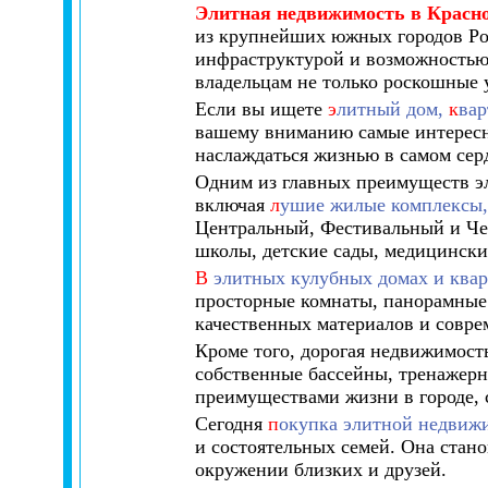
Элитная недвижимость в Красн
из крупнейших южных городов Ро
инфраструктурой и возможностью 
владельцам не только роскошные 
Если вы ищете
э
литный дом,
к
ва
вашему вниманию самые интересн
наслаждаться жизнью в самом серд
Одним из главных преимуществ эл
включая
л
ушие жилые комплексы,
Центральный, Фестивальный и Чер
школы, детские сады, медицински
В
элитных кулубных домах и квар
просторные комнаты, панорамные 
качественных материалов и совре
Кроме того, дорогая недвижимост
собственные бассейны, тренажерн
преимуществами жизни в городе, 
Сегодня
п
окупка элитной недвиж
и состоятельных семей. Она стано
окружении близких и друзей.