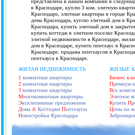
представлена в нашей компании в следующи
в Краснодаре, куплю 3 ком. элитную кварти
Краснодаре, элитные квартиры в городе Кр
дома Краснодара, куплю элитный дом в Кра
Краснодара, купить элитный дом в закрытом
купить коттедж в элитном поселке Краснод
элитной недвижимости в Краснодаре, жилая
дом в Краснодаре, купить пентхаус в Красн
Краснодаре. продажа пентхаусов в Краснод
пентхауса в Краснодаре.
ЖИЛАЯ НЕДВИЖИМОСТЬ
ЖИЛЫЕ 
1
комнатные квартиры
Бизнес кла
2
комнатные квартиры
П
ремиум к
3
комнатные квартиры
В
се компл
М
ногокомнатные квартиры
Э
литное ж
Э
ксклюзивные предложения
К
упить
П
р
Д
ома
&
Коттеджи
П
ентхаусы
Ц
ены на ж
Н
овостройки Краснодара
З
аброниро