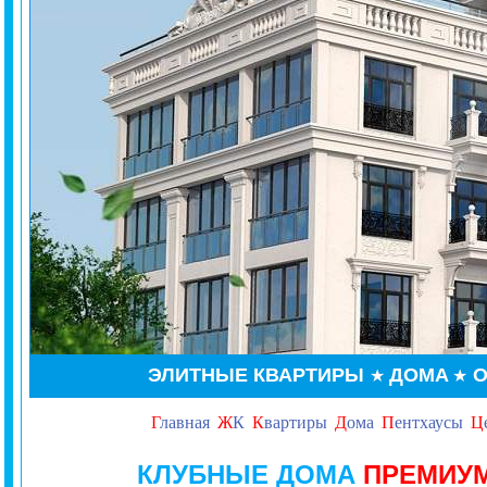
ЭЛИТНЫЕ КВАРТИРЫ
ДОМА
О
★
★
Г
лавная
Ж
К
К
вартиры
Д
ома
П
ентхаусы
Ц
КЛУБНЫЕ ДОМА
ПРЕМИУМ