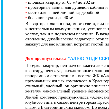
•
площадь квартир от 63 м² до 282 м²
•
просторные ванны для душевой кабины и
•
место для вашей личной гардеробной
•
большие кухни до 40 м²
В квартирах окна в пол, много света, вид 
к центральным коммуникациям, установлен
холлах, так и в подземном паркинге. В каж
отопление, дизайнерские радиаторы отопле
закажут для вас клининг, встретят гостей ил
Дом
премиум-класса
"АЛЕКСАНДР СЕР
Продажа квартир, пентхаусов класса люкс 
квартиру, пентхаус,
эксклюзивные планиров
панорамным остеклением - все это ЖК
«Ал
премиальных жилых комплексов в Краснода
стильный, удобный, он органично вписывае
жителям максимальный уровень безопаснос
Жилой комплекс премиум-класса «Александ
клубного типа в самом центре города Крас
рядом с Екатерининским сквером. Во всем 