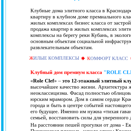
Клубные дома элитного класса в Краснодар
квартиру в клубном доме премиального кла
жилых комплексах бизнес класса от застро
продажа квартир в жилых комплексах элит
комплексы на берегу реки Кубань, в эколог
основным объектам социальной инфраструк
развлекательным объектам.
Ж
ИЛЫЕ КОМПЛЕКСЫ
К
ОМФОРТ КЛАСС
Клубный дом
премиум класса
"ROLE CL
«
Role Clef
»
–
это 12-этажный элитный кл
высочайшее качество жизни. Архитектура ж
неоклассицизма. Фасад полностью облицов
юрским мрамором. Дом в самом сердце Крас
города и быть в центре событий настоящего
его будущее. Именно им нужна «тихая гаван
семьей, восстановить силы для уверенного
На расстоянии пешей прогулки от дома - Ек