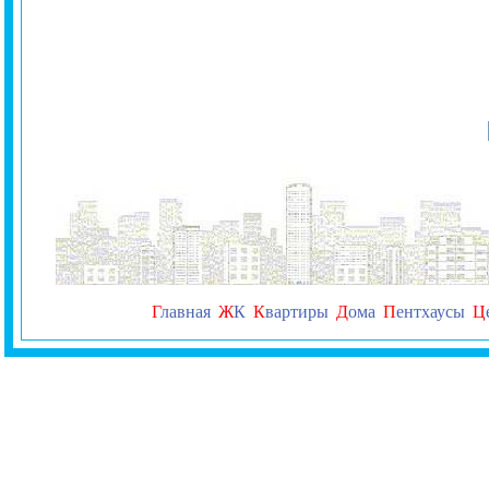
Г
лавная
Ж
К
К
вартиры
Д
ома
П
ентхаусы
Ц