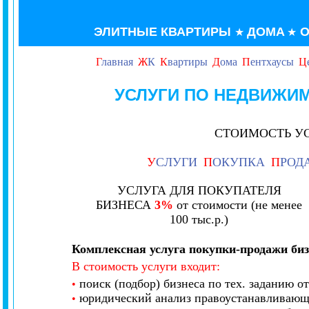
ЭЛИТНЫЕ КВАРТИРЫ
ДОМА
О
★
★
Г
лавная
Ж
К
К
вартиры
Д
ома
П
ентхаусы
Ц
УСЛУГИ ПО НЕДВИЖИ
СТОИМОСТЬ У
У
СЛУГИ
П
ОКУПКА
П
РОД
УСЛУГА ДЛЯ ПОКУПАТЕЛЯ
БИЗНЕСА
3%
от стоимости (не менее
100 тыс.р.)
Комплексная услуга покупки-продажи биз
В стоимость услуги входит:
поиск (подбор) бизнеса по тех. заданию от
•
юридический анализ правоустанавливающ
•