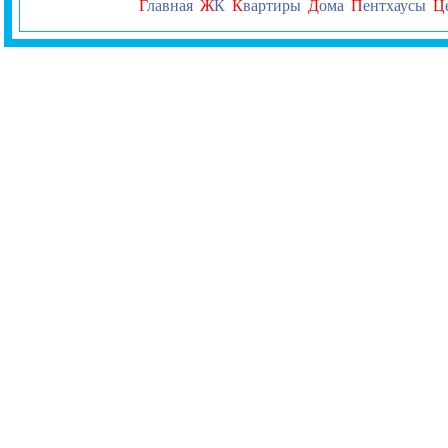
Г
лавная
Ж
К
К
вартиры
Д
ома
П
ентхаусы
Ц