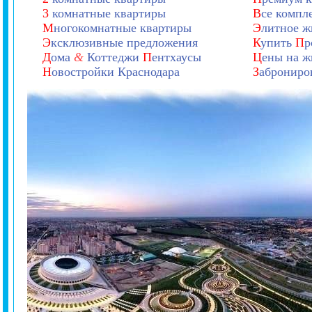
3
комнатные квартиры
В
се компл
М
ногокомнатные квартиры
Э
литное ж
Э
ксклюзивные предложения
К
упить
П
р
Д
ома
&
Коттеджи
П
ентхаусы
Ц
ены на ж
Н
овостройки Краснодара
З
аброниро