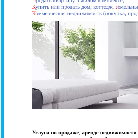
П
родать квартиру в жилом комплексе;
К
упить или продать дом, коттедж,
з
емельны
К
оммерческая недвижимость (покупка, прод
Услуги по продаже
,
аренде недвижимости 