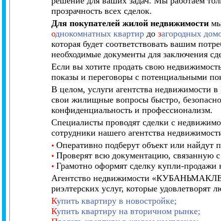
решение для ваших задач. Мы работаем тол
прозрачность всех сделок.
Для покупателей жилой недвижимости
мы
о
днокомнатных квартир
до
з
агородных дом
которая будет соответствовать вашим потре
необходимые документы для заключения сд
Если вы хотите продать свою недвижимост
показы и переговоры с потенциальными пок
В целом, услуги агентства недвижимости в
свои жилищные вопросы быстро, безопасно
конфиденциальность и профессионализм.
Специалисты проводят сделки с недвижимос
сотрудники нашего агентства недвижимост
Оперативно подберут объект или найдут п
•
Проверят всю документацию, связанную с
•
Грамотно оформят сделку купли-продажи
•
Агентство недвижимости «КУБАНЬМАКЛЕР» 
риэлтерских услуг, которые удовлетворят л
К
упить квартиру в новостройке;
К
упить квартиру на вторичном рынке;