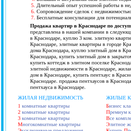
5.
Длительный опыт успешной работы в не
6.
Сопровождение сделок с недвижимостью 
7.
Бесплатные консультации для потенциал
Продажа квартир в Краснодаре по досту
представлена в нашей компании в следующи
в Краснодаре, куплю 3 ком. элитную кварти
Краснодаре, элитные квартиры в городе Кр
дома Краснодара, куплю элитный дом в Кра
Краснодара, купить элитный дом в закрытом
купить коттедж в элитном поселке Краснод
элитной недвижимости в Краснодаре, жилая
дом в Краснодаре, купить пентхаус в Красн
Краснодаре. продажа пентхаусов в Краснод
пентхауса в Краснодаре.
ЖИЛАЯ НЕДВИЖИМОСТЬ
ЖИЛЫЕ 
1
комнатные квартиры
Б
изнес кла
2
комнатные квартиры
П
ремиум к
3
комнатные квартиры
В
се компл
М
ногокомнатные квартиры
Э
литное ж
Э
ксклюзивные предложения
К
упить
П
р