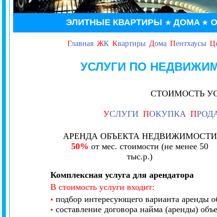
ЭЛИТНЫЕ КВАРТИРЫ
ДОМА
О
★
★
Г
лавная
Ж
К
К
вартиры
Д
ома
П
ентхаусы
Ц
УСЛУГИ ПО НЕДВИЖИ
СТОИМОСТЬ У
У
СЛУГИ
П
ОКУПКА
П
РОД
АРЕНДА ОБЪЕКТА НЕДВИЖИМОСТИ
50%
от мес. стоимости (не менее 50
тыс.р.)
Комплексная услуга для арендатора
В стоимость услуги входит:
подбор интересующего варианта аренды о
•
составление договора найма (аренды) объ
•