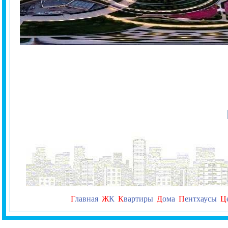
Г
лавная
Ж
К
К
вартиры
Д
ома
П
ентхаусы
Ц