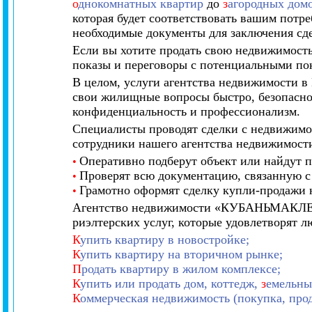
о
днокомнатных квартир
до
з
агородных дом
которая будет соответствовать вашим потре
необходимые документы для заключения сд
Если вы хотите продать свою недвижимост
показы и переговоры с потенциальными пок
В целом, услуги агентства недвижимости в
свои жилищные вопросы быстро, безопасно
конфиденциальность и профессионализм.
Специалисты проводят сделки с недвижимос
сотрудники нашего агентства недвижимост
Оперативно подберут объект или найдут п
•
Проверят всю документацию, связанную с
•
Грамотно оформят сделку купли-продажи
•
Агентство недвижимости «КУБАНЬМАКЛЕР» 
риэлтерских услуг, которые удовлетворят л
К
упить квартиру в новостройке;
К
упить квартиру на вторичном рынке;
П
родать квартиру в жилом комплексе;
К
упить или продать дом, коттедж,
з
емельны
К
оммерческая недвижимость (покупка, прод