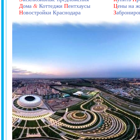
Д
ома
&
Коттеджи
П
ентхаусы
Ц
ены на ж
Н
овостройки Краснодара
З
аброниро