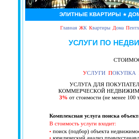
ЭЛИТНЫЕ КВАРТИРЫ
ДО
★
Г
лавная
Ж
К
К
вартиры
Д
ома
П
ент
УСЛУГИ ПО НЕДВ
СТОИМОС
У
СЛУГИ
П
ОКУПКА
УСЛУГА ДЛЯ ПОКУПАТЕ
КОММЕРЧЕСКОЙ НЕДВИЖИ
3%
от стоимости (не менее 100 т
Комплексная услуга поиска объек
В стоимость услуги входит:
поиск (подбор) объекта недвижимос
•
юридический анализ правоустанав
•