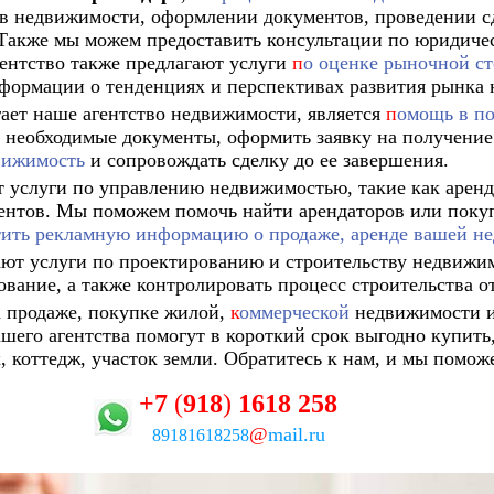
ов недвижимости, оформлении документов, проведении с
Также мы можем предоставить консультации по юридиче
ентство также предлагают услуги
п
о оценке рыночной с
формации о тенденциях и перспективах развития рынка 
гает наше агентство недвижимости, является
п
омощь в п
необходимые документы, оформить заявку на получени
вижимость
и сопровождать сделку до ее завершения.
 услуги по управлению недвижимостью, такие как аренд
ентов. Мы поможем помочь найти арендаторов или покуп
тить рекламную информацию о продаже, аренде вашей н
ают услуги по проектированию и строительству недвижим
вание, а также контролировать процесс строительства от
 продаже, покупке жилой,
к
оммерческой
недвижимости 
шего агентства помогут в короткий срок выгодно купить,
, коттедж, участок земли.
Обратитесь к нам, и мы помож
+7
(
918
)
1618
258
@
mail.ru
89181618258