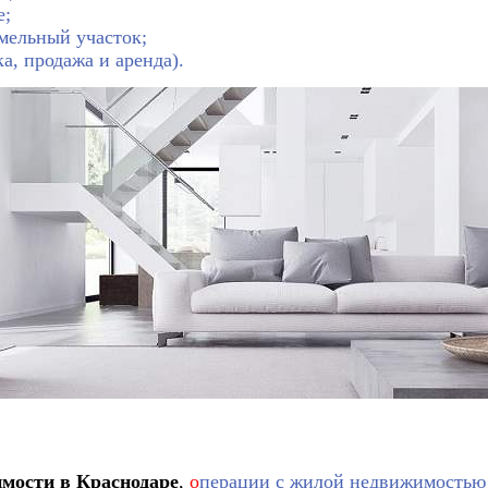
е;
мельный участок;
, продажа и аренда).
мости в Краснодаре
,
о
перации с жилой недвижимостью