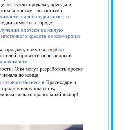
делок купли-продажи, аренды и
ским вопросам, связанным с
тоимости жилой недвижимости,
недвижимости в городе.
олучении ипотеки на жилую
е
и
потечного кредита на коммерцию
а, продажа, покупка,
п
одбор
ателей, провести переговоры и
едвижимости.
ости. Они могут разработать проект
 начала до конца.
и
г
отового бизнеса
в Краснодаре и
 продать вашу квартиру,
ем вам сделать правильный выбор!