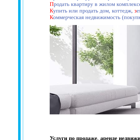
П
родать квартиру в жилом комплекс
К
упить или продать дом, коттедж,
з
е
К
оммерческая недвижимость (покупка
Услуги по продаже
,
аренде недвижи