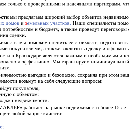
аем только с проверенными и надежными партнерами, что
ости
мы предлагаем широкий выбор объектов недвижимос
ых домов
и
з
емельных участков.
Наши специалисты помог
м потребностям и бюджету, а также проведут переговоры 
ния сделки.
жимость, мы поможем оценить ее стоимость, подготовит
ыми покупателями, а также заключить сделку и оформить
ости в Краснодаре являются важным и необходимым инст
опасно и эффективно. Мы гарантируем индивидуальный 
лизм.
вижимостью выгодно и безопасно, сохраняя при этом ва
жимости возьмут на себя следующие вопросы:
айдут покупателя;
нную с объектом;
родажи недвижимости.
КЛЕР» работает на рынке недвижимости более 15 лет 
ворят любой запрос клиента:
е;