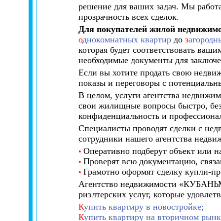
решение для ваших задач. Мы работ
прозрачность всех сделок.
Для покупателей жилой недвижим
о
днокомнатных квартир
до
з
агородн
которая будет соответствовать ваши
необходимые документы для заключе
Если вы хотите продать свою недви
показы и переговоры с потенциальн
В целом, услуги агентства недвижим
свои жилищные вопросы быстро, без
конфиденциальность и профессиона
Специалисты проводят сделки с нед
сотрудники нашего агентства недви
Оперативно подберут объект или н
•
Проверят всю документацию, связа
•
Грамотно оформят сделку купли-п
•
Агентство недвижимости «КУБАНЬМА
риэлтерских услуг, которые удовлет
К
упить квартиру в новостройке;
К
упить квартиру на вторичном рынк