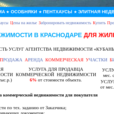
МА
ОСОБНЯКИ
ПЕНТХАУСЫ
ЭЛИТНАЯ НЕД
★
★
★
хаусы
Ц
ены на жилье
З
абронировать недвижимость
К
упить
П
ро
ИЖИМОСТИ В КРАСНОДАРЕ
ДЛЯ ЖИ
ТЬ УСЛУГ АГЕНТСТВА НЕДВИЖИМОСТИ «КУБАН
П
РОДАЖА
А
РЕНДА
КОММЕРЧЕСКАЯ
У
ЧАСТКИ
Б
ЛЯ
УСЛУГА ДЛЯ ПРОДАВЦА
УСЛУ
МОСТИ
КОММЕРЧЕСКОЙ НЕДВИЖИМОСТИ
мес. 
ыс.р.)
6%
от стоимости объекта.
УСЛУ
от мес
та коммерческой недвижимости для покупателя
ти по тех. заданию от Заказчика;
ливающих документов;