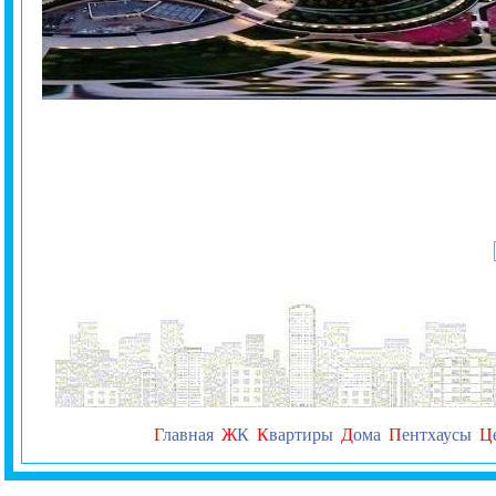
Г
лавная
Ж
К
К
вартиры
Д
ома
П
ентхаусы
Ц