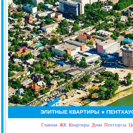
ЭЛИТНЫЕ КВАРТИРЫ
ПЕНТХА
★
Г
лавная
Ж
К
К
вартиры
Д
ома
П
ентхаусы
Ц