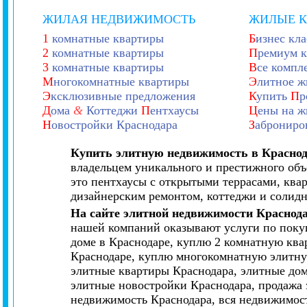
ЖИЛАЯ НЕДВИЖИМОСТЬ
ЖИЛЫЕ 
1
комнатные квартиры
Б
изнес кла
2
комнатные квартиры
П
ремиум к
3
комнатные квартиры
В
се компл
М
ногокомнатные квартиры
Э
литное ж
Э
ксклюзивные предложения
К
упить
П
р
Д
ома
&
Коттеджи
П
ентхаусы
Ц
ены на ж
Н
овостройки Краснодара
З
аброниро
Купить элитную недвижимость в Красно
владельцем уникального и престижного объ
это пентхаусы с открытыми террасами, квар
дизайнерским ремонтом, коттеджи и солид
На сайте элитной недвижимости Краснод
нашей компаний оказывают услуги по покуп
доме в Краснодаре, куплю 2 комнатную ква
Краснодаре, куплю многокомнатную элитную
элитные квартиры Краснодара, элитные дом
элитные новостройки Краснодара, продажа 
недвижимость Краснодара, вся недвижимост