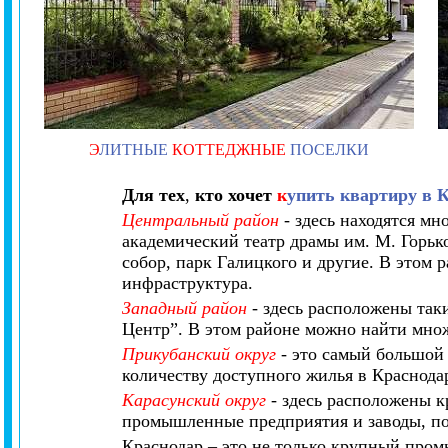
Э
ЛИТНЫЕ
КОТТЕДЖНЫЕ
ПОСЕЛКИ
Для тех
,
кто хочет
к
упить квартиру в К
Центральный район
- здесь находятся мн
академический театр драмы им. М. Горьк
собор,
парк Галицкого
и другие. В этом р
инфраструктура.
Западный район
- здесь расположены так
Центр”. В этом районе можно найти множ
Прикубанский округ
- это самый большой 
количеству доступного жилья в Краснодар
Карасунский округ
- здесь расположены к
промышленные предприятия и заводы, по
Краснодар – это не только крупный пром