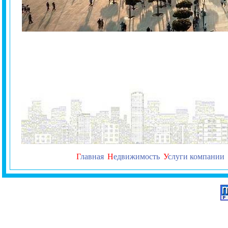
Г
лавная
Н
едвижимость
У
слуги компании