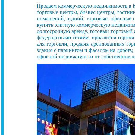
Продаем коммерческую недвижимость в К
торговые центры, бизнес центры, гости
помещений, зданий, торговые, офисные 
купить элитную коммерческую недвижимо
долгосрочную аренду, готовый торговый
федеральными сетями, продаются торговы
для торговли, продажа арендованных то
здания с паркингом и фасадом на дорогу,
офисной недвижимости от собственников