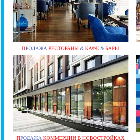
П
РОДАЖА
РЕСТОРАНЫ
&
КАФЕ
&
БАРЫ
П
РОДАЖА
КОММЕРЦИИ В НОВОСТРОЙКАХ