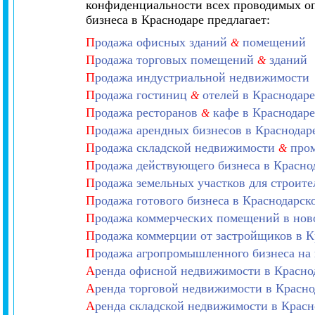
конфиденциальности всех проводимых оп
бизнеса в Краснодаре предлагает:
П
родажа офисных зданий
помещений
&
П
родажа торговых помещений
зданий
&
П
родажа индустриальной недвижимости
П
родажа гостиниц
отелей в Краснодаре
&
П
родажа ресторанов
кафе в Краснодаре
&
П
родажа арендных бизнесов в Краснодар
П
родажа складской недвижимости
пром
&
П
родажа действующего бизнеса в Красно
П
родажа земельных участков для строите
П
родажа готового бизнеса в Краснодарск
П
родажа коммерческих помещений в нов
П
родажа коммерции от застройщиков в К
П
родажа агропромышленного бизнеса на
А
ренда офисной недвижимости в Красн
А
ренда торговой недвижимости в Красн
А
ренда складской недвижимости в Крас