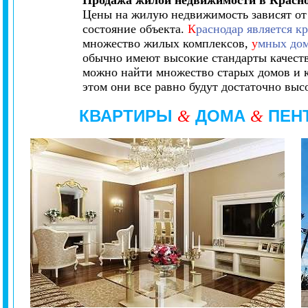
Продажа жилой недвижимости в Красно
Цены на жилую недвижимость зависят от 
состояние объекта.
К
раснодар является к
множество жилых комплексов,
у
мных до
обычно имеют высокие стандарты качеств
можно найти множество старых домов и к
этом они все равно будут достаточно выс
КВАРТИРЫ
ДОМА
ПЕН
&
&