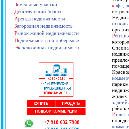
З
емельные участки
к
афе, р
Д
ействующий бизнес
встрое
Недвиж
А
ренда недвижимости
исполь
З
агородная недвижимость
организ
Р
ынок жилой недвижимости
Р
ентна
Н
едвижимость на побережье
которы
Э
ксклюзивная недвижимость
Специа
недвиж
предло
помеще
Красно
коммер
парикма
недвиж
жилых 
зданий.
КУПИТЬ
ПРОДАТЬ
района
ПОДБОР КОММЕРЦИИ
И
нвест
опреде
+7 918 632 7988
коммерч