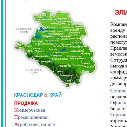
ЭЛ
Компан
аренду
распол
помогу
Предлаг
земель
Сотруд
выгодн
конфид
коммер
договор
C
ommerc
КРАСНОДАР
&
КРАЙ
нескол
О
фисна
ПРОДАЖА
бизнес
К
оммерческая
Т
оргов
П
ромышленная
торгов
А
гробизнес на юге
Универ