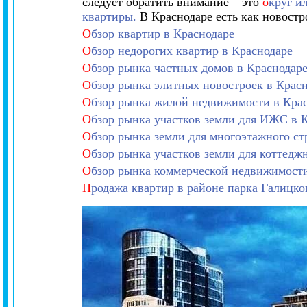
следует обратить внимание – это
о
круг и
квартиры.
В Краснодаре есть как новостро
О
бзор квартир в Краснодаре
О
бзор недорогих квартир в Краснодаре
О
бзор рынка частных домов в Краснодар
О
бзор рынка элитных новостроек в Крас
О
бзор рынка жилой недвижимости в Кра
О
бзор рынка участков земли для ИЖС в 
О
бзор рынка земли для многоэтажного ст
О
бзор рынка участков земли для коттедж
О
бзор рынка коммерческой недвижимости
П
родажа квартир в районе парка Галицко