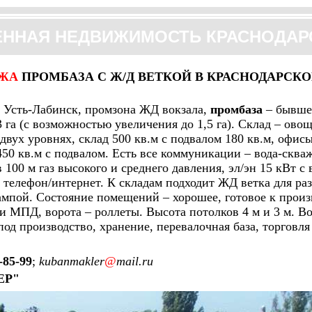
ННАЯ НЕДВИЖИМОСТЬ КРАСНОДАРС
ЖА
ПРОМБАЗА
С Ж/Д ВЕТКОЙ В
КРАСНОДАРСКО
. Усть-Лабинск, промзона ЖД вокзала,
промбаза
– бывше
3 га (с возможностью увеличения до 1,5 га). Склад – о
двух уровнях, склад 500 кв.м с подвалом 180 кв.м, офисы
50 кв.м с подвалом. Есть все коммуникации – вода-сква
в 100 м газ высокого и среднего давления, эл/эн 15 кВт 
телефон/интернет. К складам подходит ЖД ветка для ра
ампой. Состояние помещений – хорошее, готовое к произ
 МПД, ворота – роллеты. Высота потолков 4 м и 3 м. В
од производство, хранение, перевалочная база, торговля 
-85-99
;
kubanmakler
@
mail.ru
ЕР"