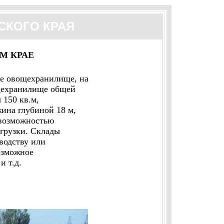
КОГО КРАЯ
М КРАЕ
е овощехранилище, на
вощехранилище общей
 150 кв.м,
жина глубиной 18 м,
с возможностью
згрузки. Склады
водству или
озможное
и т.д.