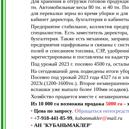
Для хранения и отгрузки готовой продукци
тн. Автомобильные весы 80 тн. и 40 тн. П
для перевалки зерна во время уборки и для
кабинет директора, бухгалтерия и кабинет
Предприятие стабильное, коллектив предп
специалистов. Есть заместитель директора
бухгалтерия. Также есть механики, заправ
предприятия оцифрованы и связаны с систе
полей и списанием топлива, СЗР, удобрени
зарегистрированы и поставлены на кадастр
Под урожай 2023 г. посеяно 4500 га, осталь
На сегодняшний день подведены итоги убо
Посеяно под урожай 2023 года 4327 га и эл
2023г.(1200-1600тн.). Второе незавершенно
вспашки уже выпало более 100мм осадков)
Хозяйство продается вместе с незавершены
Из 10 000 га возможна продажа
5000 га
- 
•
Цена по запросу
.
О
бращаться непосредст
•
+
7-918-441-85-99
,
kubanmakler
@
mail.ru
•
АН
"
КУБАНЬМАКЛЕР
"