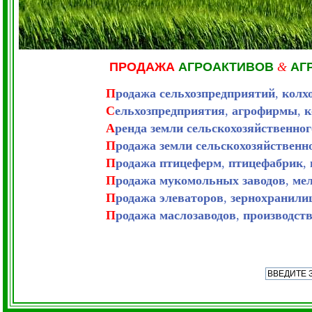
ПРОДАЖА
АГРОАКТИВОВ
&
АГ
П
родажа сельхозпредприятий
,
колх
С
ельхозпредприятия
,
агрофирмы
,
к
А
ренда земли сельскохозяйственног
П
родажа земли сельскохозяйственно
П
родажа птицеферм
,
птицефабрик
,
П
родажа мукомольных заводов
,
мел
П
родажа элеваторов
,
зернохранили
П
родажа маслозаводов
,
производств