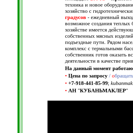
техника и новое оборудовани
хозяйство с гидротехническ
градусов
- ежедневный выход
возможное создания теплых б
хозяйстве имеется действующ
собственных мясных изделий.
подъездные пути. Рядом нас
комплекс с термальными басс
собственник готов оказать в
деятельности в качестве при
На данный момент работаю
•
Цена по запросу
/
о
бращать
•
+7-918-441-85-99
;
kubanmak
•
АН
"
КУБАНЬМАКЛЕР
"