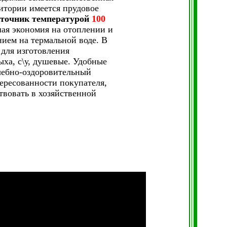
итории имеется прудовое
точник температурой
100
шая экономия на отоплении и
ием на термальной воде. В
 для изготовления
ыха, с\у, душевые. Удобные
чебно-оздоровительный
тересованности покупателя,
твовать в хозяйственной