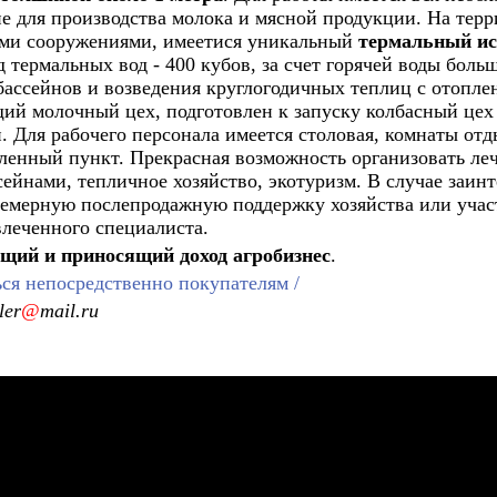
е для производства молока и мясной продукции. На терр
ими сооружениями, имеетися уникальный
термальный ис
 термальных вод - 400 кубов, за счет горячей воды боль
ассейнов и возведения круглогодичных теплиц с отоплен
ий молочный цех, подготовлен к запуску колбасный цех
 Для рабочего персонала имеется столовая, комнаты отд
еленный пункт. Прекрасная возможность организовать ле
ейнами, тепличное хозяйство, экотуризм. В случае заин
семерную послепродажную поддержку хозяйства или учас
влеченного специалиста.
щий и приносящий доход агробизнес
.
ся непосредственно покупателям /
ler
@
mail.ru