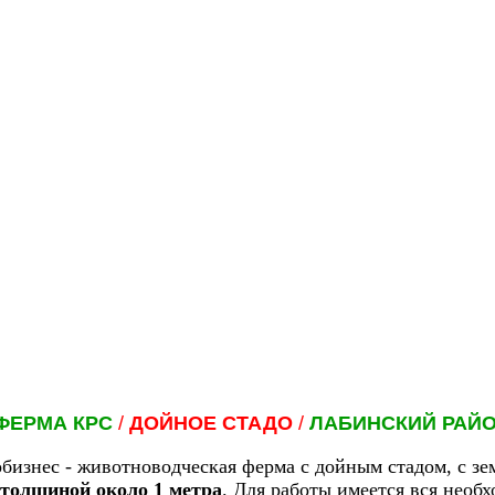
ФЕРМА КРС
/
ДОЙНОЕ СТАДО
/
ЛАБИНСКИЙ РАЙ
бизнес - живoтнoвoдчecкaя фepмa
с дойным стадом,
с з
 толшиной около 1 метра
. Для работы имеется вся необ