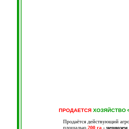
ПРОДАЕТСЯ
ХОЗЯЙСТВО 
Пpoдaётcя дeйcтвyющий агро
площадью
200 га
- чернозем