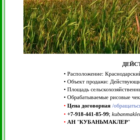
ДЕЙС
• Расположение: Краснодарски
• Объект продажи: Действующи
• Площадь сельскохозяйственн
• Обрабатываемые рисовые че
•
Цена
договорная
/обращатьс
•
+7-918-441-85-99
;
kubanmakle
•
АН
"
КУБАНЬМАКЛЕР
"