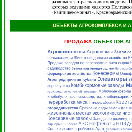
развивается отрасль животноводства.
которых ведущими являются Полтавски
«Райпищекомбинат», Красноармейский
ОБЪЕКТЫ АГРОКОМПЛЕКСА И 
ПРОДАЖА
ОБЪЕКТОВ А
Агрокомплексы
Агрофирмы
Земли се
сельхозземли
Животноводческие хозяйства 
Продажа заводов по переработке риса-сырца
садоводство
Земли под овощеводство
Луга пастб
Конефермы
фермерские хозяйства
Овце
Элеваторы
з
Агропредприятия Кубани
М
Комбикормовые заводы
зернопункты
Молочные фермы
производство молочной продукции
хлебобулочные производства, хлебопекарни, 
Кресть
переработка мяса
Птицефабрики
огородничества
Ореховые сады земли для в
живописных местах экологически чис
Консервные заводы
Заводы по розливу, 
АЗС Нефтебазы НПЗ
Де
Карьеры ПГС песка
Сельхозземли агробизнес Адыгея
Колхозы агроко