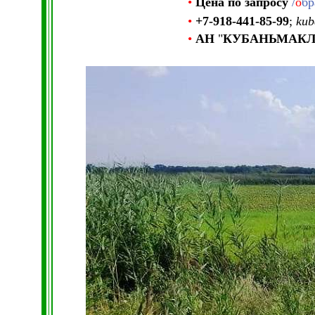
•
Цена по запросу
/
о
бр
•
+7-918-441-85-99
;
kub
•
АН
"
КУБАНЬМАКЛ