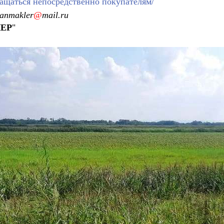
ащаться непосредственно покупателям/
anmakler
@
mail.ru
ЕР
"