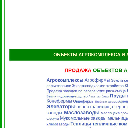
ОБЪЕКТЫ АГРОКОМПЛЕКСА И 
ПРОДАЖА
ОБЪЕКТОВ 
Агрокомплексы
Агрофирмы
Земли се
сельхозземли
Животноводческие хозяйства 
Продажа заводов по переработке риса-сырца
Пруды
Земли под овощеводство
Луга пастбища
Конефермы
Овцефермы
Аренд
Грибные фермы
Элеваторы
зернохранилища зерно
Маслозаводы
заводы
маслоцеха
про
Мукомольные заводы мельницы
фермы
Теплицы тепличные ком
хлебозаводы