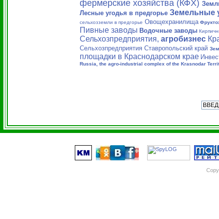
фермерские хозяйства (КФХ)
Земл
Земельные 
Лесные угодья в предгорье
Овощехранилища
сельхозземли в предгорье
Фрукто
Пивные заводы
Водочные заводы
Кирпичн
Сельхозпредприятия,
агробизнес
Кра
Сельхозпредприятия Ставропольский край
Зем
площадки в Краснодарском крае
Инвес
Russia, the agro-industrial complex of the Krasnodar Terri
Copy