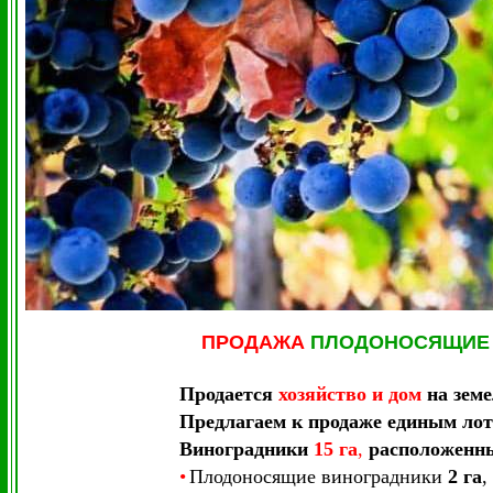
ПРОДАЖА
ПЛОДОНОСЯЩИЕ
Продается
хозяйство и дом
на зем
Предлагаем к продаже единым ло
Виноградники
15 га
,
расположенны
•
Плодоносящие виноградники
2 га
,