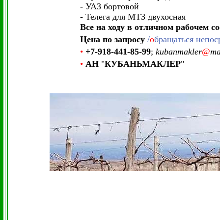
- УАЗ бортовой
- Телега для МТЗ двухосная
Все на ходу в отличном рабочем с
Цена по запросу
/
о
бращаться непос
•
+7-918-441-85-99
;
kubanmakler
@
ma
•
АН
"
КУБАНЬМАКЛЕР
"