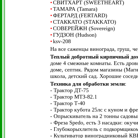
•
СВИТХАРТ (SWEETHEART)
•
ТАМАРА (Tamara)
•
ФЕРТАРД (FERTARD)
•
СТАККАТО (STAKKATO)
•
СОВЕРЕЙЖН (Sovereign)
•
ГУДЗОН (Hudson)
•
ksv-208
На все саженцы винограда, груш, ч
Теплый добротный кирпичный до
доме 4 смежные комнаты. Есть дров
доме, септик. Рядом магазины (Маг
школа, детский сад. Хорошие соседи
Техника для обработки земли
:
- Трактор ДТ-75
- Трактор МТЗ-82.1
- Трактор Т-40
- Трактор кубота 25лс с куном и фр
- Опрыскиватель на 2 тонны садовы
- Фреза Spedo, есть 3 насадки: оку
- Глубокорыхлитель с подкормщико
- Культиватор виноградниковый КВ