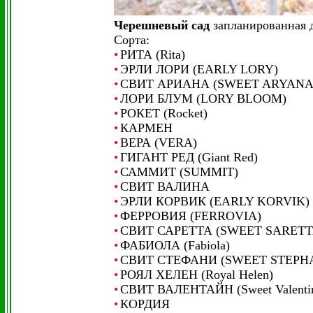
Черешневый сад
запланированная д
Сорта:
•
РИТА (Rita)
•
ЭРЛИ ЛОРИ (EARLY LORY)
•
СВИТ АРИАНА (SWEET ARYANA
•
ЛОРИ БЛУМ (LORY BLOOM)
•
РОКЕТ (Rocket)
•
КАРМЕН
•
ВЕРА (VERA)
•
ГИГАНТ РЕД (Giant Red)
•
САММИТ (SUMMIT)
•
СВИТ ВАЛИНА
•
ЭРЛИ КОРВИК (EARLY KORVIK)
•
ФЕРРОВИЯ (FERROVIA)
•
СВИТ САРЕТТА (SWEET SARETT
•
ФАБИОЛА (Fabiola)
•
СВИТ СТЕФАНИ (SWEET STEPH
•
РОЯЛ ХЕЛЕН (Royal Helen)
•
СВИТ ВАЛЕНТАЙН (Sweet Valenti
•
КОРДИЯ